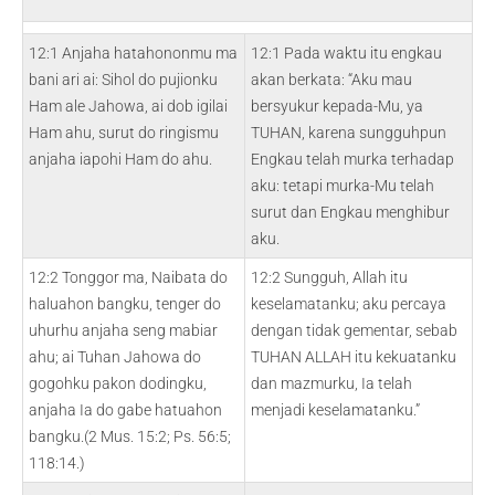
12:1 Anjaha hatahononmu ma
12:1 Pada waktu itu engkau
bani ari ai: Sihol do pujionku
akan berkata: “Aku mau
Ham ale Jahowa, ai dob igilai
bersyukur kepada-Mu, ya
Ham ahu, surut do ringismu
TUHAN, karena sungguhpun
anjaha iapohi Ham do ahu.
Engkau telah murka terhadap
aku: tetapi murka-Mu telah
surut dan Engkau menghibur
aku.
12:2 Tonggor ma, Naibata do
12:2 Sungguh, Allah itu
haluahon bangku, tenger do
keselamatanku; aku percaya
uhurhu anjaha seng mabiar
dengan tidak gementar, sebab
ahu; ai Tuhan Jahowa do
TUHAN ALLAH itu kekuatanku
gogohku pakon dodingku,
dan mazmurku, Ia telah
anjaha Ia do gabe hatuahon
menjadi keselamatanku.”
bangku.(2 Mus. 15:2; Ps. 56:5;
118:14.)