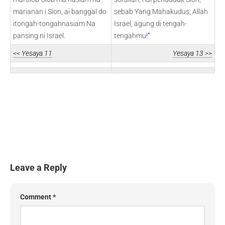
marianan i Sion, ai banggal do
sebab Yang Mahakudus, Allah
itongah-tongahnasiam Na
Israel, agung di tengah-
pansing ni Israel.
tengahmu
!”
<< Yesaya 11
Yesaya 13 >>
Leave a Reply
Comment
*