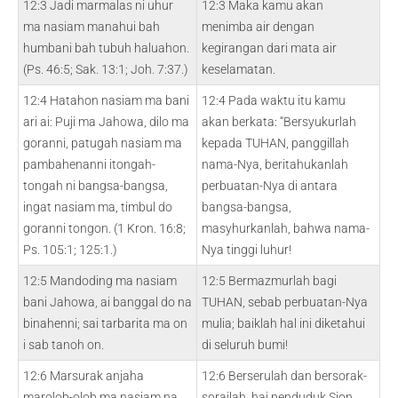
12:3 Jadi marmalas ni uhur
12:3 Maka kamu akan
ma nasiam manahui bah
menimba air dengan
humbani bah tubuh haluahon.
kegirangan dari mata air
(Ps. 46:5; Sak. 13:1; Joh. 7:37.)
keselamatan.
12:4 Hatahon nasiam ma bani
12:4 Pada waktu itu kamu
ari ai: Puji ma Jahowa, dilo ma
akan berkata: “Bersyukurlah
goranni, patugah nasiam ma
kepada TUHAN, panggillah
pambahenanni itongah-
nama-Nya, beritahukanlah
tongah ni bangsa-bangsa,
perbuatan-Nya di antara
ingat nasiam ma, timbul do
bangsa-bangsa,
goranni tongon. (1 Kron. 16:8;
masyhurkanlah, bahwa nama-
Ps. 105:1; 125:1.)
Nya tinggi luhur!
12:5 Mandoding ma nasiam
12:5 Bermazmurlah bagi
bani Jahowa, ai banggal do na
TUHAN, sebab perbuatan-Nya
binahenni; sai tarbarita ma on
mulia; baiklah hal ini diketahui
i sab tanoh on.
di seluruh bumi!
12:6 Marsurak anjaha
12:6 Berserulah dan bersorak-
marolob-olob ma nasiam na
sorailah, hai penduduk Sion,