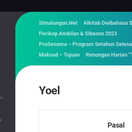
Simalungun.Net
Alkitab Dwibahasa 
Perikop Ambilan & Sibason 2023
ProSesama – Program Setahun Selesa
Maksud – Tujuan
Renungan Harian “
Yoel
an
m
a
Pasal