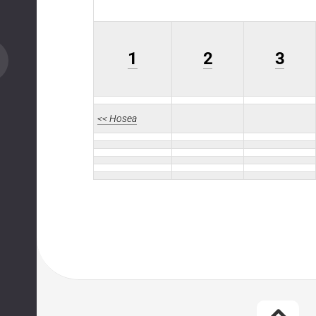
1
2
3
<< Hosea