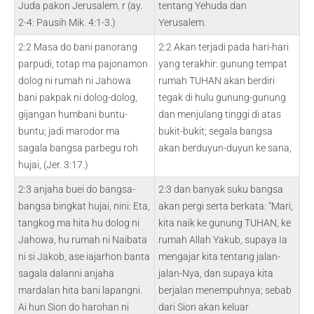
Juda pakon Jerusalem. r (ay.
tentang Yehuda dan
2-4: Pausih Mik. 4:1-3.)
Yerusalem.
2:2 Masa do bani panorang
2:2 Akan terjadi pada hari-hari
parpudi, totap ma pajonamon
yang terakhir: gunung tempat
dolog ni rumah ni Jahowa
rumah TUHAN akan berdiri
bani pakpak ni dolog-dolog,
tegak di hulu gunung-gunung
gijangan humbani buntu-
dan menjulang tinggi di atas
buntu; jadi marodor ma
bukit-bukit; segala bangsa
sagala bangsa parbegu roh
akan berduyun-duyun ke sana,
hujai, (Jer. 3:17.)
2:3 anjaha buei do bangsa-
2:3 dan banyak suku bangsa
bangsa bingkat hujai, nini: Eta,
akan pergi serta berkata: “Mari,
tangkog ma hita hu dolog ni
kita naik ke gunung TUHAN, ke
Jahowa, hu rumah ni Naibata
rumah Allah Yakub, supaya Ia
ni si Jakob, ase iajarhon banta
mengajar kita tentang jalan-
sagala dalanni anjaha
jalan-Nya, dan supaya kita
mardalan hita bani lapangni.
berjalan menempuhnya; sebab
Ai hun Sion do harohan ni
dari Sion akan keluar