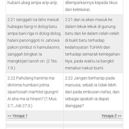
hubani ubag ampa arip-arip,
dilemparkannya kepada tikus
dan kelelawar,
2:21 sanggah na laho masuk
2:21 dan ia akan masuk ke
hubagas liang ni dolog batu
dalam lekuk-lekuk di gunung
ampa bani riga ni dolog-dolog,
batu dan ke dalam celah-celah
halani panonggoti ni Jahowa
di bukit batu terhadap
pakon jombut ni hamuliaonni,
kedahsyatan TUHAN dan
sanggah bingkat Ia
terhadap semarak kemegahan-
mangkirjati tanoh on. (2 Tes.
Nya, pada waktu Ia bangkit
1:9.)
menakut-nakuti bumi.
2:22 Paholang hanima ma
2:22 Jangan berharap pada
dirinima humbani jolma
manusia, sebab ia tidak lebih
siparhosah marhitei igungni!
dari pada embusan nafas, dan
Ai aha ma ia hiraon? (1 Mus.
sebagai apakah ia dapat
2:7; Job 27:3.)
dianggap?
<< Yesaya 1
Yesaya 3 >>