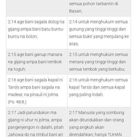
semua pohon tarbantin di
Basan;
2:14 age bani sagala dolog na
2:14 untuk menghukum semua
gijang ampa bani batu buntu-
gunung yang tinggi-tinggi dan
buntu na bolon;
semua bukit yang menjulang ke
atas;
2:15 age bani ganup manara
2:15 untuk menghukum semua
na gijang ampa bani tembok
menara yang tinggi-tinggi dan
na toguh;
semua tembok yang berkubu;
2:16 age bani sagala kapal ni
2:16 untuk menghukum semua
Tarsis ampa bani sagala na
kapal Tarsis dan semua kapal
madear, na pinauli ni jolma.
yang paling indah.
(Ps. 48:8.)
2:17 Jadi patundukon ma
2:17 Manusia yang sombong
gijang ni uhur ni jolma, ampa
akan ditundukkan dan orang
pangenjengon ni dalahi, pitah
yang angkuh akan
Jahowa do na timbul bani ari
direndahkan; hanya TUHAN