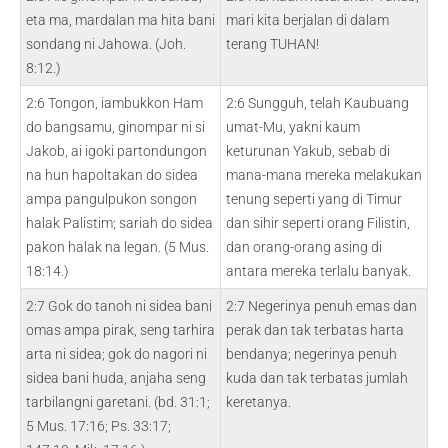
eta ma, mardalan ma hita bani
mari kita berjalan di dalam
sondang ni Jahowa. (Joh.
terang TUHAN!
8:12.)
2:6 Tongon, iambukkon Ham
2:6 Sungguh, telah Kaubuang
do bangsamu, ginompar ni si
umat-Mu, yakni kaum
Jakob, ai igoki partondungon
keturunan Yakub, sebab di
na hun hapoltakan do sidea
mana-mana mereka melakukan
ampa pangulpukon songon
tenung seperti yang di Timur
halak Palistim; sariah do sidea
dan sihir seperti orang Filistin,
pakon halak na legan. (5 Mus.
dan orang-orang asing di
18:14.)
antara mereka terlalu banyak.
2:7 Gok do tanoh ni sidea bani
2:7 Negerinya penuh emas dan
omas ampa pirak, seng tarhira
perak dan tak terbatas harta
arta ni sidea; gok do nagori ni
bendanya; negerinya penuh
sidea bani huda, anjaha seng
kuda dan tak terbatas jumlah
tarbilangni garetani. (bd. 31:1;
keretanya.
5 Mus. 17:16; Ps. 33:17;