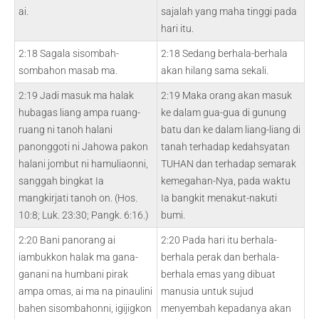
ai.
sajalah yang maha tinggi pada
hari itu.
2:18 Sagala sisombah-
2:18 Sedang berhala-berhala
sombahon masab ma.
akan hilang sama sekali.
2:19 Jadi masuk ma halak
2:19 Maka orang akan masuk
hubagas liang ampa ruang-
ke dalam gua-gua di gunung
ruang ni tanoh halani
batu dan ke dalam liang-liang di
panonggoti ni Jahowa pakon
tanah terhadap kedahsyatan
halani jombut ni hamuliaonni,
TUHAN dan terhadap semarak
sanggah bingkat Ia
kemegahan-Nya, pada waktu
mangkirjati tanoh on. (Hos.
Ia bangkit menakut-nakuti
10:8; Luk. 23:30; Pangk. 6:16.)
bumi.
2:20 Bani panorang ai
2:20 Pada hari itu berhala-
iambukkon halak ma gana-
berhala perak dan berhala-
ganani na humbani pirak
berhala emas yang dibuat
ampa omas, ai ma na pinaulini
manusia untuk sujud
bahen sisombahonni, igijigkon
menyembah kepadanya akan