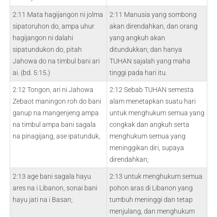
2:11 Mata hagijangon ni jolma
2:11 Manusia yang sombong
sipatoruhon do, ampa uhur
akan direndahkan, dan orang
hagijangon ni dalahi
yang angkuh akan
sipatundukon do, pitah
ditundukkan; dan hanya
Jahowa do na timbul bani ari
TUHAN sajalah yang maha
ai. (bd. 5:15.)
tinggi pada hari itu.
2:12 Tongon, ari ni Jahowa
2:12 Sebab TUHAN semesta
Zebaot maningon roh do bani
alam menetapkan suatu hari
ganup na mangenjeng ampa
untuk menghukum semua yang
na timbul ampa bani sagala
congkak dan angkuh serta
na pinagijang, ase ipatunduk,
menghukum semua yang
meninggikan diri, supaya
direndahkan;
2:13 age bani sagala hayu
2:13 untuk menghukum semua
ares na i Libanon, sonai bani
pohon aras di Libanon yang
hayu jati na i Basan;
tumbuh meninggi dan tetap
menjulang, dan menghukum