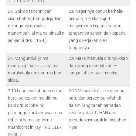
147:10; Mik. 17:16.)
2:8 Gok do tanohni bani
2:8 Negerinya penuh berhala-
sisombahon; bani jadi-jadian
berhala; mereka sujud
ni tanganni do sidea
menyembah kepada buatan
manombah, ai ma na pinauli ni
tangannya sendiri dan kepada
jari-jarini. (Ps. 115:4.)
yang dikerjakan oleh
tangannya.
2:9 Mangunduk jolma,
2:9 Maka manusia ditundukkan
manrogop halak. Ulang ma
dan orang direndahkan —
marulak-ulakan uhurmu bani
janganlah ampuni mereka!
sidea.
2:10 Laho ma hubagas dolog
2:10 Masuklah di sela gunung
batu, ponopkon ma dirimu
batu dan bersembunyilah di
bani orbuk ilobei ni
dalam liang tanah terhadap
panonggoti ni Jahowa ampa
kedahsyatan TUHAN dan
ilobei ni hamuliaonni na
terhadap semarak kemegahan-
marhidorat in. (ay. 19:21; Luk.
Nya!
23:30.)