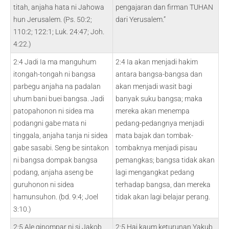
titah, anjaha hata ni Jahowa
pengajaran dan firman TUHAN
hun Jerusalem. (Ps. 50:2;
dari Yerusalem.”
110:2; 122:1; Luk. 24:47; Joh.
4:22.)
2:4 Jadi Ia ma manguhum
2:4 Ia akan menjadi hakim
itongah-tongah ni bangsa
antara bangsa-bangsa dan
parbegu anjaha na padalan
akan menjadi wasit bagi
uhum bani buei bangsa. Jadi
banyak suku bangsa; maka
patopahonon ni sidea ma
mereka akan menempa
podangni gabe mata ni
pedang-pedangnya menjadi
tinggala, anjaha tanja ni sidea
mata bajak dan tombak-
gabe sasabi. Seng be sintakon
tombaknya menjadi pisau
ni bangsa dompak bangsa
pemangkas; bangsa tidak akan
podang, anjaha aseng be
lagi mengangkat pedang
guruhonon ni sidea
terhadap bangsa, dan mereka
hamunsuhon. (bd. 9:4; Joel
tidak akan lagi belajar perang.
3:10.)
2:5 Ale ginompar ni si Jakob,
2:5 Hai kaum keturunan Yakub,