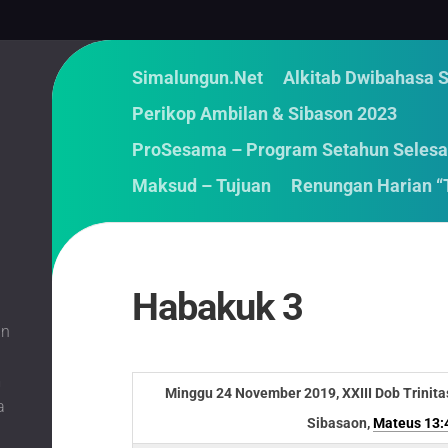
Simalungun.Net
Alkitab Dwibahasa 
Perikop Ambilan & Sibason 2023
ProSesama – Program Setahun Selesa
Maksud – Tujuan
Renungan Harian “
Habakuk 3
an
m
Minggu 24 November 2019, XXIII Dob Trinita
a
Sibasaon,
Mateus 13: