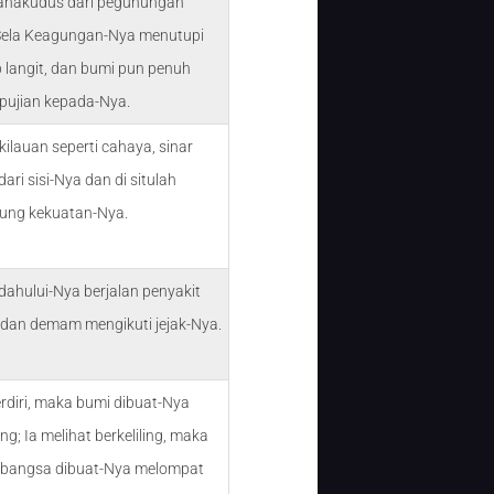
hakudus dari pegunungan
Sela Keagungan-Nya menutupi
 langit, dan bumi pun penuh
pujian kepada-Nya.
kilauan seperti cahaya, sinar
ari sisi-Nya dan di situlah
bung kekuatan-Nya.
dahului-Nya berjalan penyakit
dan demam mengikuti jejak-Nya.
erdiri, maka bumi dibuat-Nya
g; Ia melihat berkeliling, maka
bangsa dibuat-Nya melompat