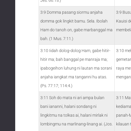
Jes. 66:15.)
3:9 Domma pasang siormu anjaha
3:9 Bus
domma gok lingkit bamu. Sela. Ibolah
Kauisi 
Ham do tanoh on, gabe marbanggal ma
membela
bah. (1 Mus. 7:11.)
3:10 Iidah dolog-dolog Ham, gabe hitir-
3:10 me
hitir ma; bah banggal pe manraja ma;
gemetar
ipabogeihon luhung ni lautan ma sorani
raya me
anjaha iangkat ma tanganni hu atas.
mengang
(Ps. 77:17; 114:4.)
3:11 Soh do mata ni ari ampa bulan
3:11 Mat
bani iananni, halani sondang ni
kediama
lingkitmu na tolkas ai, halani mirlak ni
panah-M
lombingmu na marlinang-linang ai. (Jos.
kilauan