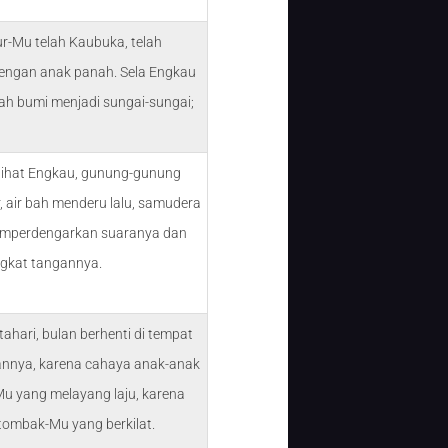
ur-Mu telah Kaubuka, telah
dengan anak panah. Sela Engkau
h bumi menjadi sungai-sungai;
lihat Engkau, gunung-gunung
, air bah menderu lalu, samudera
mperdengarkan suaranya dan
kat tangannya.
ahari, bulan berhenti di tempat
nnya, karena cahaya anak-anak
u yang melayang laju, karena
 tombak-Mu yang berkilat.