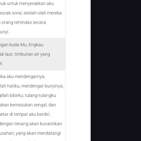
uk untuk menyerakkan aku
sorak-sorai, seolah-olah mereka
 orang tertindas secara
unyi.
ngan kuda-Mu, Engkau
k laut, timbunan air yang
h.
tika aku mendengarnya,
lah hatiku, mendengar bunyinya,
llah bibirku; tulang-tulangku
akan kemasukan sengal, dan
tar di tempat aku berdiri;
engan tenang akan kunantikan
susahan, yang akan mendatangi