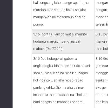
halisungsung laho mangerap ahu, na
mengam
marolob-olob songon halak na laho
dengan 
mangankon na masombuh bani na
menelan
ponop.
tersemb
3:15 Ibontas Ham do laut ai marhitei
3:15 De
hudamu, margilumbang ma bah
menginja
mabuei. (Ps. 77:20.)
membui
3:16 Dob hubogei ai, gabe ma
3:16 Ke
angkulangku, bibirhu pe hitir do halani
gemetar
sora ai; masuk do na masik hubagas
menggigi
holi-holingku, anjaha rebad-rebad
seakan-
panlangkahku. Sip ma ahu paima-
aku geme
imahon ari hasunsahan, na sihol roh
namun d
bani bangsa na manosak hanami.
hari ke