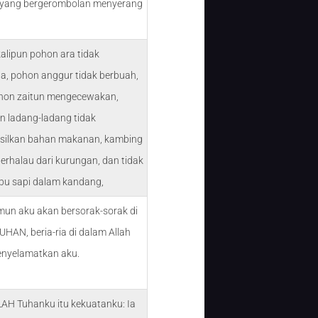
yang bergerombolan menyerang
alipun pohon ara tidak
a, pohon anggur tidak berbuah,
ohon zaitun mengecewakan,
un ladang-ladang tidak
ilkan bahan makanan, kambing
erhalau dari kurungan, dan tidak
bu sapi dalam kandang,
mun aku akan bersorak-sorak di
HAN, beria-ria di dalam Allah
nyelamatkan aku.
LAH Tuhanku itu kekuatanku: Ia