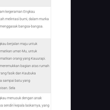
lam kegeraman Engkau
ah melintasi bumi, dalam murka
 menggasak bangsa-bangsa.
gkau berjalan maju untuk
matkan umat-Mu, untuk
matkan orang yang Kauurapi.
meremukkan bagian atas rumah
rang fasik dan Kaubuka
a sampai batu yang
isan. Sela
gkau menusuk dengan anak
a sendiri kepala laskarnya, yang