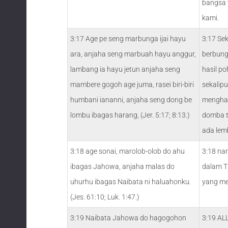
bangsa 
kami.
3:17 Age pe seng marbunga ijai hayu
3:17 Sek
ara, anjaha seng marbuah hayu anggur,
berbung
lambang ia hayu jetun anjaha seng
hasil p
mambere gogoh age juma, rasei biri-biri
sekalip
humbani iananni, anjaha seng dong be
menghas
lombu ibagas harang, (Jer. 5:17; 8:13.)
domba t
ada lem
3:18 age sonai, marolob-olob do ahu
3:18 na
ibagas Jahowa, anjaha malas do
dalam TU
uhurhu ibagas Naibata ni haluahonku.
yang me
(Jes. 61:10; Luk. 1:47.)
3:19 Naibata Jahowa do hagogohon
3:19 AL