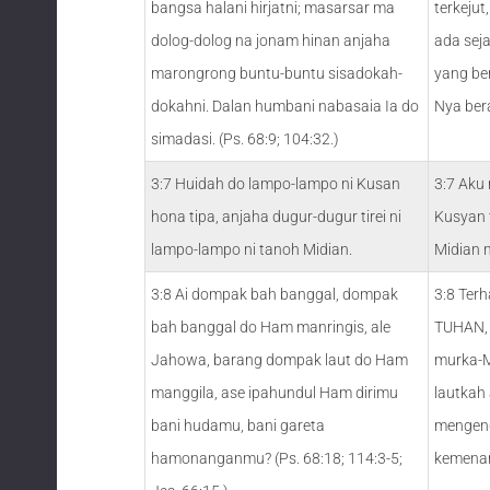
bangsa halani hirjatni; masarsar ma
terkeju
dolog-dolog na jonam hinan anjaha
ada sej
marongrong buntu-buntu sisadokah-
yang be
dokahni. Dalan humbani nabasaia Ia do
Nya ber
simadasi. (Ps. 68:9; 104:32.)
3:7 Huidah do lampo-lampo ni Kusan
3:7 Aku
hona tipa, anjaha dugur-dugur tirei ni
Kusyan 
lampo-lampo ni tanoh Midian.
Midian 
3:8 Ai dompak bah banggal, dompak
3:8 Ter
bah banggal do Ham manringis, ale
TUHAN, 
Jahowa, barang dompak laut do Ham
murka-M
manggila, ase ipahundul Ham dirimu
lautkah
bani hudamu, bani gareta
mengend
hamonanganmu? (Ps. 68:18; 114:3-5;
kemena