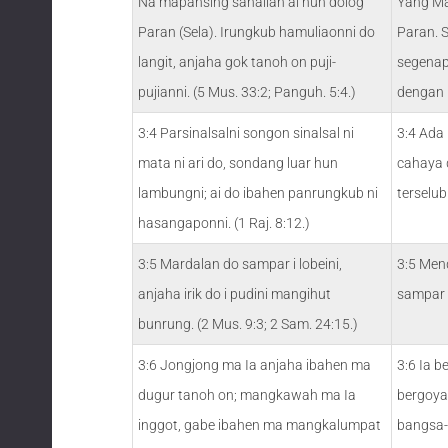
Na mapansing sahalian ai hun dolog
Yang Ma
Paran (Sela). Irungkub hamuliaonni do
Paran. 
langit, anjaha gok tanoh on puji-
segenap
pujianni. (5 Mus. 33:2; Panguh. 5:4.)
dengan 
3:4 Parsinalsalni songon sinalsal ni
3:4 Ada 
mata ni ari do, sondang luar hun
cahaya d
lambungni; ai do ibahen panrungkub ni
terselu
hasangaponni. (1 Raj. 8:12.)
3:5 Mardalan do sampar i lobeini,
3:5 Men
anjaha irik do i pudini mangihut
sampar 
bunrung. (2 Mus. 9:3; 2 Sam. 24:15.)
3:6 Jongjong ma Ia anjaha ibahen ma
3:6 Ia b
dugur tanoh on; mangkawah ma Ia
bergoyan
inggot, gabe ibahen ma mangkalumpat
bangsa-