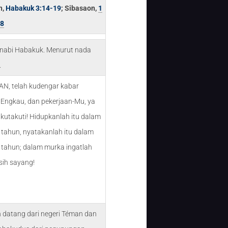
n,
Habakuk 3:14-19
; Sibasaon,
1
18
 nabi Habakuk. Menurut nada
.
AN, telah kudengar kabar
 Engkau, dan pekerjaan-Mu, ya
kutakuti! Hidupkanlah itu dalam
 tahun, nyatakanlah itu dalam
n tahun; dalam murka ingatlah
sih sayang!
h datang dari negeri Téman dan