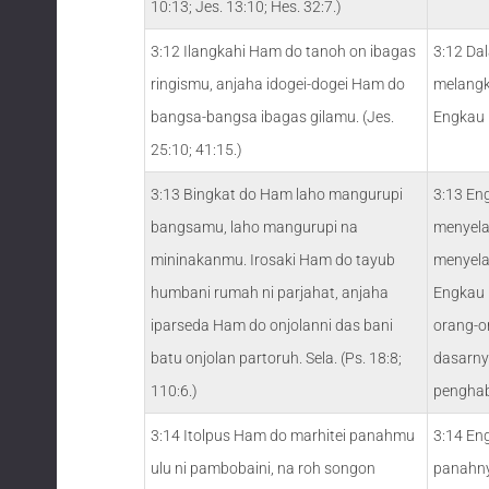
10:13; Jes. 13:10; Hes. 32:7.)
3:12 Ilangkahi Ham do tanoh on ibagas
3:12 Da
ringismu, anjaha idogei-dogei Ham do
melangk
bangsa-bangsa ibagas gilamu. (Jes.
Engkau
25:10; 41:15.)
3:13 Bingkat do Ham laho mangurupi
3:13 En
bangsamu, laho mangurupi na
menyela
mininakanmu. Irosaki Ham do tayub
menyela
humbani rumah ni parjahat, anjaha
Engkau 
iparseda Ham do onjolanni das bani
orang-o
batu onjolan partoruh. Sela. (Ps. 18:8;
dasarny
110:6.)
penghab
3:14 Itolpus Ham do marhitei panahmu
3:14 En
ulu ni pambobaini, na roh songon
panahny