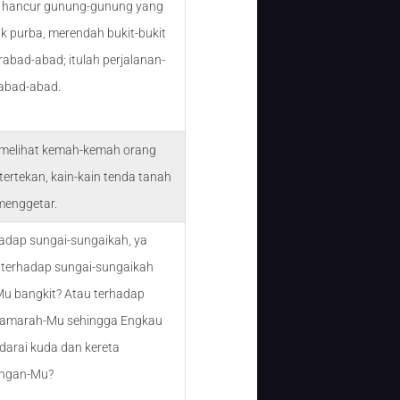
t, hancur gunung-gunung yang
ak purba, merendah bukit-bukit
rabad-abad; itulah perjalanan-
abad-abad.
 melihat kemah-kemah orang
tertekan, kain-kain tenda tanah
menggetar.
hadap sungai-sungaikah, ya
terhadap sungai-sungaikah
u bangkit? Atau terhadap
 amarah-Mu sehingga Engkau
arai kuda dan kereta
ngan-Mu?