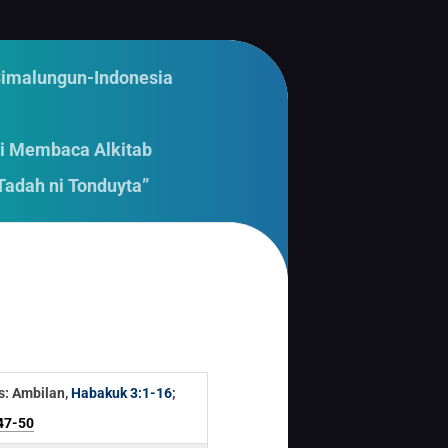
Simalungun-Indonesia
i Membaca Alkitab
Tadah ni Tonduyta”
s: Ambilan,
Habakuk 3:1-16
;
47-50