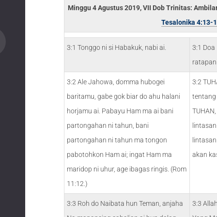
Minggu 4 Agustus 2019, VII Dob Trinitas: Ambila
Tesalonika 4:13-
3:1 Tonggo ni si Habakuk, nabi ai.
3:1 Doa
ratapan
3:2 Ale Jahowa, domma hubogei
3:2 TUH
baritamu, gabe gok biar do ahu halani
tentang
horjamu ai. Pabayu Ham ma ai bani
TUHAN, 
partongahan ni tahun, bani
lintasan
partongahan ni tahun ma tongon
lintasa
pabotohkon Ham ai; ingat Ham ma
akan ka
maridop ni uhur, age ibagas ringis. (Rom
11:12.)
3:3 Roh do Naibata hun Teman, anjaha
3:3 Alla