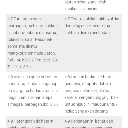
ajaran sehat yang telah
kauikuti selama ini.
4:7 Turi-turian na so
4:7 Tetapi jauhilah takhayul dan
margagan, na hinarosuhkon
dongeng nenek-nenek tua.
ni naboru-naboru na matua,
Latihlah dirimu beribadah.
tulakkon ma ai. Pasomal-
somal ma dirimu
mangkorjahon hadaulaton.
(bd. 1:4; 6:20; 2 Tim. 2:16, 23;
Tit. 1:14; 3:9.)
4:8 Ai otik do guna ni latihan
4:8 Latihan badani terbatas
badan, tapi hubani haganup
gunanya, tetapi ibadah itu
do marguna hadaulaton in, ai
berguna dalam segala hal,
hagoluhan sisonari ampa
karena mengandung janji, baik
simagira iparbagah.(bd. 6:6.)
untuk hidup ini maupun untuk
hidup yang akan datang.
4:9 Hatengeran do hata in,
4:9 Perkataan ini benar dan