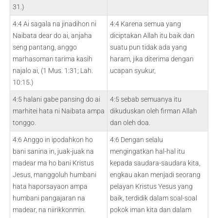
31.)
4:4 Ai sagala na jinadihon ni
4:4 Karena semua yang
Naibata dear do ai, anjaha
diciptakan Allah itu baik dan
seng pantang, anggo
suatu pun tidak ada yang
marhasoman tarima kasih
haram, jika diterima dengan
najalo ai, (1 Mus. 1:31; Lah.
ucapan syukur,
10:15.)
4:5 halani gabe pansing do ai
4:5 sebab semuanya itu
marhitei hata ni Naibata ampa
dikuduskan oleh firman Allah
tonggo.
dan oleh doa.
4:6 Anggo in ipodahkon ho
4:6 Dengan selalu
bani sanina in, juak-juak na
mengingatkan hal-hal itu
madear ma ho bani Kristus
kepada saudara-saudara kita,
Jesus, manggoluh humbani
engkau akan menjadi seorang
hata haporsayaon ampa
pelayan Kristus Yesus yang
humbani pangajaran na
baik, terdidik dalam soal-soal
madear, na niirikkonmin.
pokok iman kita dan dalam