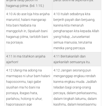
anjaha talup jaloon ni
patut diterima sepenuhnya.
haganup jolma. (bd. 1:15.)
4:10 Ai do ase loja hita anjaha
4:10 Itulah sebabnya kita
maruntol, halani mangarap
berjerih payah dan berjuang,
hita bani Naibata na
karena kita menaruh
manggoluh in, Sipaluah bani
pengharapan kita kepada Allah
haganup jolma, tarlobih bani
yang hidup, Juruselamat
na porsaya.
semua manusia, terutama
mereka yang percaya.
4:11 In ma titahkon anjaha
4:11 Beritakanlah dan
ajarhon!
ajarkanlah semuanya itu.
4:12 Ulang ma adong na
4:12 Jangan seorang pun
marmapas ni uhur bam halani
menganggap engkau rendah
haposoonmu, tapi gabe
karena engkau muda. Jadilah
siusihan ma ho bani na
teladan bagi orang-orang
porsaya, ibagas hata,
percaya, dalam perkataanmu,
parlahou, holong ni uhur,
dalam tingkah lakumu, dalam
haporsayaon age
kasihmu, dalam kesetiaanmu