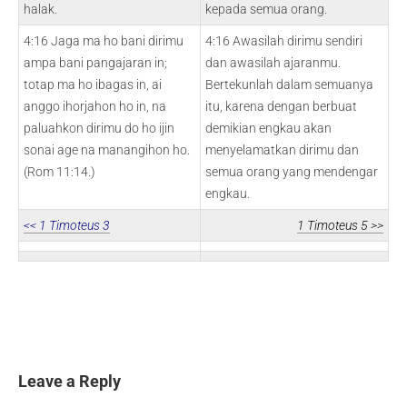
halak.
kepada semua orang.
4:16 Jaga ma ho bani dirimu
4:16 Awasilah dirimu sendiri
ampa bani pangajaran in;
dan awasilah ajaranmu.
totap ma ho ibagas in, ai
Bertekunlah dalam semuanya
anggo ihorjahon ho in, na
itu, karena dengan berbuat
paluahkon dirimu do ho ijin
demikian engkau akan
sonai age na manangihon ho.
menyelamatkan dirimu dan
(Rom 11:14.)
semua orang yang mendengar
engkau.
<< 1 Timoteus 3
1 Timoteus 5 >>
Leave a Reply