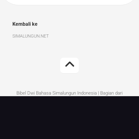
Kembali ke
SIMALUNGUN.NET
Bibel Dwi Bahasa Simalungun Indonesia | Bagian dari
Simalungun.Net | Kritik dan Saran perbaikan silakan
tinggalkan di komentar.