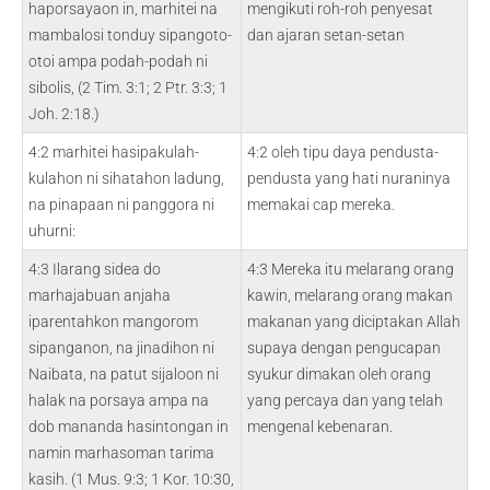
haporsayaon in, marhitei na
mengikuti roh-roh penyesat
mambalosi tonduy sipangoto-
dan ajaran setan-setan
otoi ampa podah-podah ni
sibolis, (2 Tim. 3:1; 2 Ptr. 3:3; 1
Joh. 2:18.)
4:2 marhitei hasipakulah-
4:2 oleh tipu daya pendusta-
kulahon ni sihatahon ladung,
pendusta yang hati nuraninya
na pinapaan ni panggora ni
memakai cap mereka.
uhurni:
4:3 Ilarang sidea do
4:3 Mereka itu melarang orang
marhajabuan anjaha
kawin, melarang orang makan
iparentahkon mangorom
makanan yang diciptakan Allah
sipanganon, na jinadihon ni
supaya dengan pengucapan
Naibata, na patut sijaloon ni
syukur dimakan oleh orang
halak na porsaya ampa na
yang percaya dan yang telah
dob mananda hasintongan in
mengenal kebenaran.
namin marhasoman tarima
kasih. (1 Mus. 9:3; 1 Kor. 10:30,