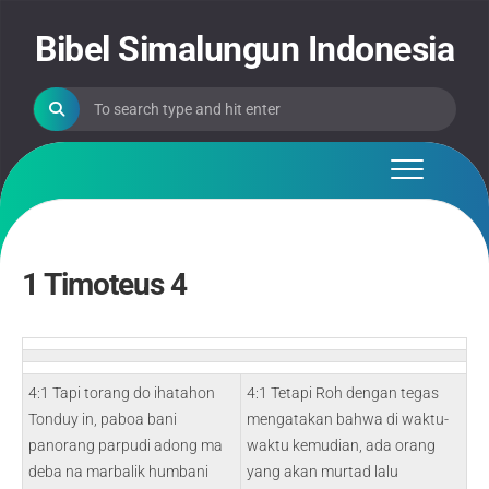
Skip
to
Bibel Simalungun Indonesia
content
1 Timoteus 4
4:1 Tapi torang do ihatahon
4:1 Tetapi Roh dengan tegas
Tonduy in, paboa bani
mengatakan bahwa di waktu-
panorang parpudi adong ma
waktu kemudian, ada orang
deba na marbalik humbani
yang akan murtad lalu