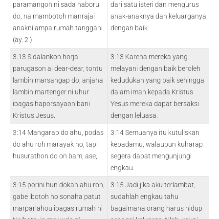
paramangon ni sada naboru
dari satu isteri dan mengurus
do, na mambotoh manrajai
anak-anaknya dan keluarganya
anakni ampa rumah tanggani.
dengan baik.
(ay. 2.)
3:13 Sidalankon horja
3:13 Karena mereka yang
parugason ai dear-dear, tontu
melayani dengan baik beroleh
lambin marsangap do, anjaha
kedudukan yang baik sehingga
lambin martenger ni uhur
dalam iman kepada Kristus
ibagas haporsayaon bani
Yesus mereka dapat bersaksi
Kristus Jesus.
dengan leluasa.
3:14 Mangarap do ahu, podas
3:14 Semuanya itu kutuliskan
do ahu roh marayak ho, tapi
kepadamu, walaupun kuharap
husurathon do on bam, ase,
segera dapat mengunjungi
engkau.
3:15 porini hun dokah ahu roh,
3:15 Jadi jika aku terlambat,
gabe ibotoh ho sonaha patut
sudahlah engkau tahu
marparlahou ibagas rumah ni
bagaimana orang harus hidup