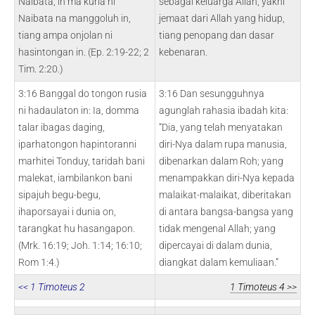
Naibata, in ma kuria ni
sebagai keluarga Allah, yakni
Naibata na manggoluh in,
jemaat dari Allah yang hidup,
tiang ampa onjolan ni
tiang penopang dan dasar
hasintongan in. (Ep. 2:19-22; 2
kebenaran.
Tim. 2:20.)
3:16 Banggal do tongon rusia
3:16 Dan sesungguhnya
ni hadaulaton in: Ia, domma
agunglah rahasia ibadah kita:
talar ibagas daging,
“Dia, yang telah menyatakan
iparhatongon hapintoranni
diri-Nya dalam rupa manusia,
marhitei Tonduy, taridah bani
dibenarkan dalam Roh; yang
malekat, iambilankon bani
menampakkan diri-Nya kepada
sipajuh begu-begu,
malaikat-malaikat, diberitakan
ihaporsayai i dunia on,
di antara bangsa-bangsa yang
tarangkat hu hasangapon.
tidak mengenal Allah; yang
(Mrk. 16:19; Joh. 1:14; 16:10;
dipercayai di dalam dunia,
Rom 1:4.)
diangkat dalam kemuliaan.”
<< 1 Timoteus 2
1 Timoteus 4 >>