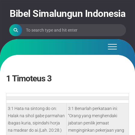
Skip
to
Bibel Simalungun Indonesia
content
1 Timoteus 3
3:1 Hata na sintong do on:
3:1 Benarlah perkataan ini:
Halak na sihol gabe parmahan
“Orang yang menghendaki
ibagas kuria, sipindahi horja
jabatan penilik jemaat
na madear do ai.(Lah. 20:28.)
menginginkan pekerjaan yang