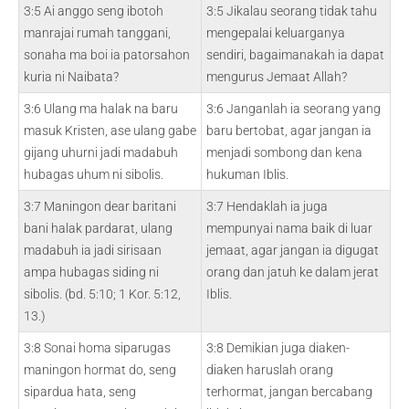
3:5 Ai anggo seng ibotoh
3:5 Jikalau seorang tidak tahu
manrajai rumah tanggani,
mengepalai keluarganya
sonaha ma boi ia patorsahon
sendiri, bagaimanakah ia dapat
kuria ni Naibata?
mengurus Jemaat Allah?
3:6 Ulang ma halak na baru
3:6 Janganlah ia seorang yang
masuk Kristen, ase ulang gabe
baru bertobat, agar jangan ia
gijang uhurni jadi madabuh
menjadi sombong dan kena
hubagas uhum ni sibolis.
hukuman Iblis.
3:7 Maningon dear baritani
3:7 Hendaklah ia juga
bani halak pardarat, ulang
mempunyai nama baik di luar
madabuh ia jadi sirisaan
jemaat, agar jangan ia digugat
ampa hubagas siding ni
orang dan jatuh ke dalam jerat
sibolis. (bd. 5:10; 1 Kor. 5:12,
Iblis.
13.)
3:8 Sonai homa siparugas
3:8 Demikian juga diaken-
maningon hormat do, seng
diaken haruslah orang
sipardua hata, seng
terhormat, jangan bercabang