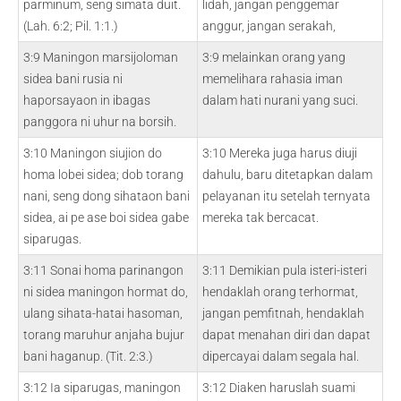
parminum, seng simata duit.
lidah, jangan penggemar
(Lah. 6:2; Pil. 1:1.)
anggur, jangan serakah,
3:9 Maningon marsijoloman
3:9 melainkan orang yang
sidea bani rusia ni
memelihara rahasia iman
haporsayaon in ibagas
dalam hati nurani yang suci.
panggora ni uhur na borsih.
3:10 Maningon siujion do
3:10 Mereka juga harus diuji
homa lobei sidea; dob torang
dahulu, baru ditetapkan dalam
nani, seng dong sihataon bani
pelayanan itu setelah ternyata
sidea, ai pe ase boi sidea gabe
mereka tak bercacat.
siparugas.
3:11 Sonai homa parinangon
3:11 Demikian pula isteri-isteri
ni sidea maningon hormat do,
hendaklah orang terhormat,
ulang sihata-hatai hasoman,
jangan pemfitnah, hendaklah
torang maruhur anjaha bujur
dapat menahan diri dan dapat
bani haganup. (Tit. 2:3.)
dipercayai dalam segala hal.
3:12 Ia siparugas, maningon
3:12 Diaken haruslah suami