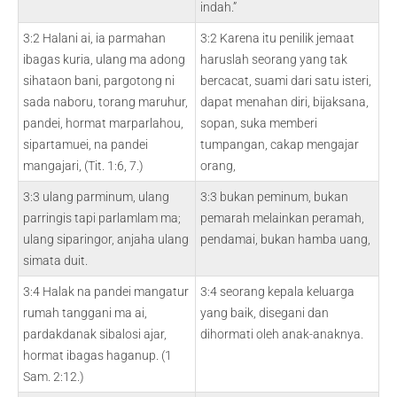
indah.”
3:2 Halani ai, ia parmahan
3:2 Karena itu penilik jemaat
ibagas kuria, ulang ma adong
haruslah seorang yang tak
sihataon bani, pargotong ni
bercacat, suami dari satu isteri,
sada naboru, torang maruhur,
dapat menahan diri, bijaksana,
pandei, hormat marparlahou,
sopan, suka memberi
sipartamuei, na pandei
tumpangan, cakap mengajar
mangajari, (Tit. 1:6, 7.)
orang,
3:3 ulang parminum, ulang
3:3 bukan peminum, bukan
parringis tapi parlamlam ma;
pemarah melainkan peramah,
ulang siparingor, anjaha ulang
pendamai, bukan hamba uang,
simata duit.
3:4 Halak na pandei mangatur
3:4 seorang kepala keluarga
rumah tanggani ma ai,
yang baik, disegani dan
pardakdanak sibalosi ajar,
dihormati oleh anak-anaknya.
hormat ibagas haganup. (1
Sam. 2:12.)