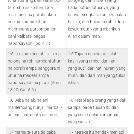
turian barang bani tarombo-
dongeng dan silsilah yang
tarombo na so marbona
tiada putus-putusnya, yang
marujung, na patubuhkon
hanya menghasilkan persoalan
bueinan parsalisihan
belaka, dan bukan tertib hidup
marimbang parsombahon
keselamatan yang diberikan
bani Naibata ibagas
Allah dalam iman.
haporsayaon. (bd. 4:7.)
1:5 Ia tujuan ni titah in, in ma
1:5 Tujuan nasihat itu ialah
holong na roh humbani uhur
kasih yang timbul dari hati
na borsih ampa panggora ni
yang suci, dari hati nurani yang
uhur na madear ampa
murni dan dari iman yang tulus
haporsayaon na pitah. (Rom
ikhlas.
13:10; Gal. 5:6.)
1:6 Deba halak, halani
1:6 Tetapi ada orang yang tidak
manlembang hunjai, marbalik
sampai pada tujuan itu dan
do bani hata-hata na lumei,
yang sesat dalam omongan
yang sia-sia.
1:7 marsura-sura do gabe
1:7 Mereka itu hendak menjadi