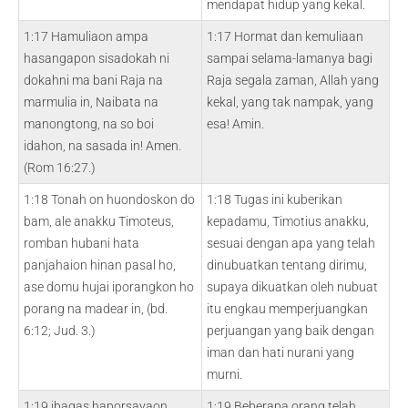
mendapat hidup yang kekal.
1:17 Hamuliaon ampa
1:17 Hormat dan kemuliaan
hasangapon sisadokah ni
sampai selama-lamanya bagi
dokahni ma bani Raja na
Raja segala zaman, Allah yang
marmulia in, Naibata na
kekal, yang tak nampak, yang
manongtong, na so boi
esa! Amin.
idahon, na sasada in! Amen.
(Rom 16:27.)
1:18 Tonah on huondoskon do
1:18 Tugas ini kuberikan
bam, ale anakku Timoteus,
kepadamu, Timotius anakku,
romban hubani hata
sesuai dengan apa yang telah
panjahaion hinan pasal ho,
dinubuatkan tentang dirimu,
ase domu hujai iporangkon ho
supaya dikuatkan oleh nubuat
porang na madear in, (bd.
itu engkau memperjuangkan
6:12; Jud. 3.)
perjuangan yang baik dengan
iman dan hati nurani yang
murni.
1:19 ibagas haporsayaon
1:19 Beberapa orang telah