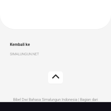
Kembali ke
SIMALUNGUN.NET
Bibel Dwi Bahasa Simalungun Indonesia | Bagian dari
Simalungun.Net | Kritik dan Saran perbaikan silakan