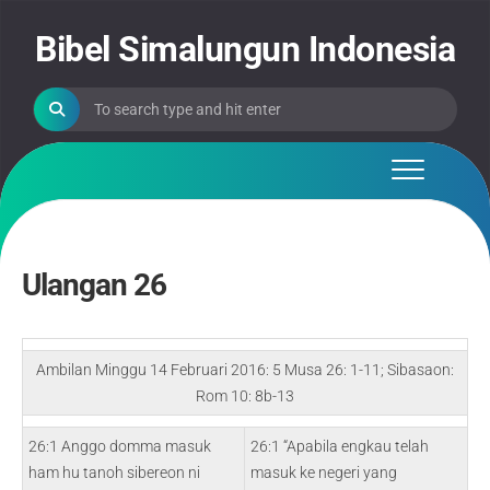
Skip
to
Bibel Simalungun Indonesia
content
Ulangan 26
Ambilan Minggu 14 Februari 2016: 5 Musa 26: 1-11; Sibasaon:
Rom 10: 8b-13
26:1 Anggo domma masuk
26:1 “Apabila engkau telah
ham hu tanoh sibereon ni
masuk ke negeri yang