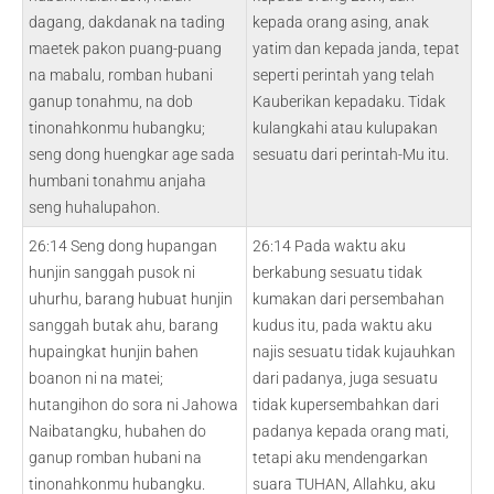
dagang, dakdanak na tading
kepada orang asing, anak
maetek pakon puang-puang
yatim dan kepada janda, tepat
na mabalu, romban hubani
seperti perintah yang telah
ganup tonahmu, na dob
Kauberikan kepadaku. Tidak
tinonahkonmu hubangku;
kulangkahi atau kulupakan
seng dong huengkar age sada
sesuatu dari perintah-Mu itu.
humbani tonahmu anjaha
seng huhalupahon.
26:14 Seng dong hupangan
26:14 Pada waktu aku
hunjin sanggah pusok ni
berkabung sesuatu tidak
uhurhu, barang hubuat hunjin
kumakan dari persembahan
sanggah butak ahu, barang
kudus itu, pada waktu aku
hupaingkat hunjin bahen
najis sesuatu tidak kujauhkan
boanon ni na matei;
dari padanya, juga sesuatu
hutangihon do sora ni Jahowa
tidak kupersembahkan dari
Naibatangku, hubahen do
padanya kepada orang mati,
ganup romban hubani na
tetapi aku mendengarkan
tinonahkonmu hubangku.
suara TUHAN, Allahku, aku