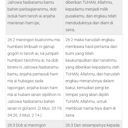
Jahowa Naibatamu bamu
diberikan TUHAN, Allahmu,
bahen parbagiananmu, dob
kepadamu menjadi milik
isoluk ham tanoh ai anjaha
pusakamu, dan engkau telah
marianan ham ijai,
mendudukinya dan diam di
sana,
26:2 maningon buatonmu ma
26:2 maka haruslah engkau
humbani limbuah ni ganup
membawa hasil pertama dari
gogoh ni tanoh ai, na jumpah
bumi yang telah
humbani tanohmu ai, na dob
kaukumpulkan dari tanahmu
binere ni Jahowa Naibatamu
yang diberikan kepadamu oleh
bamu, anjaha pamasuk ham
TUHAN, Allahmu, dan haruslah
ma ai hubagas sada
engkau menaruhnya dalam
tapongan, anjaha boan ham
bakul, kemudian pergi ke
ma ai hubani ianan sipilihon ni
tempat yang akan dipilih
Jahowa Naibatamu bahen
TUHAN, Allahmu, untuk
ianan ni goranni. (2 Mus. 23:19;
membuat nama-Nya diam di
34:26; 3 Mus. 2:14.)
sana.
26:3 Dob ai maningon
26:3 Dan sesampainya kepada