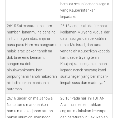
berbuat sesuai dengan segala
yang Kauperintahkan
kepadaku.
26:15 Sai manatap ma ham
26:15 Jenguklah dari tempat
humbani iananmu na pansing
kediaman-Mu yang kudus, dari
in, hun nagori atas, anjaha
dalam sorga, dan berkatilah
pasu-pasu Ham ma bangsamu
umat-Mu Israel, dan tanah
halak Israel pakon tanoh na
yang telah Kauberikan kepada
dob bineremu bennami,
kami, seperti yang telah
songon na dob
Kaujanjikan dengan sumpah
binulawankonmu bani
kepada nenek moyang kami —
ompungnami, tanoh habaoran
suatu negeri yang berlimpah-
ni dadih pakon manisan ni
limpah susu dan madunya.”
huramah.
26:16 Sadari on ma Jahowa
26:16 “Pada hari ini TUHAN,
Naibatamu manonahkon
Allahmu, memerintahkan
bamu mangkorjahon aturan
engkau melakukan ketetapan
pakon uhum on; maningon
dan peraturan ini; lakukanlah