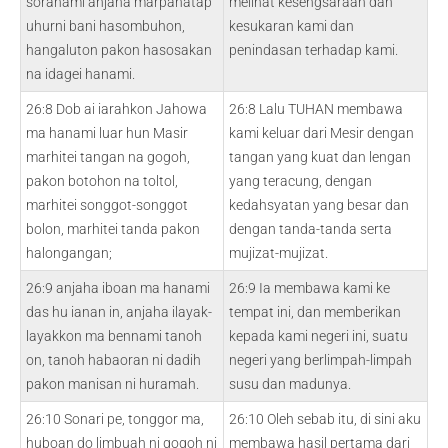
soranami anjaha marpanatap
melihat kesengsaraan dan
uhurni bani hasombuhon,
kesukaran kami dan
hangaluton pakon hasosakan
penindasan terhadap kami.
na idagei hanami.
26:8 Dob ai iarahkon Jahowa
26:8 Lalu TUHAN membawa
ma hanami luar hun Masir
kami keluar dari Mesir dengan
marhitei tangan na gogoh,
tangan yang kuat dan lengan
pakon botohon na toltol,
yang teracung, dengan
marhitei songgot-songgot
kedahsyatan yang besar dan
bolon, marhitei tanda pakon
dengan tanda-tanda serta
halongangan;
mujizat-mujizat.
26:9 anjaha iboan ma hanami
26:9 Ia membawa kami ke
das hu ianan in, anjaha ilayak-
tempat ini, dan memberikan
layakkon ma bennami tanoh
kepada kami negeri ini, suatu
on, tanoh habaoran ni dadih
negeri yang berlimpah-limpah
pakon manisan ni huramah.
susu dan madunya.
26:10 Sonari pe, tonggor ma,
26:10 Oleh sebab itu, di sini aku
huboan do limbuah ni gogoh ni
membawa hasil pertama dari