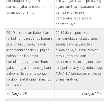
pinarbagah-bagahni hinan
kesayangan-Nya, seperti yang
bamu, anjaha ramotkononmu
dijanjikan-Nya kepadamu, dan
do ganup tonahni,
bahwa engkau akan
berpegang pada segala
perintah-Nya,
26:19 ase Ia mambahen ham
26:19 dan Ia pun akan
timbul humbani ganup bangsa
mengangkat engkau di atas
sipajuh begu-begu, na dob
segala bangsa yang telah
jinadihonni bahen puji-pujian
dijadikan-Nya, untuk menjadi
pakon ambilan ampa
terpuji, ternama dan
hamuliaon, anjaha ase ham
terhormat. Maka engkau akan
gabe bangsa na pansing bani
menjadi umat yang kudus bagi
Jahowa Naibatamu songon
TUHAN, Allahmu, seperti yang
na dob hinatahonni hinan. (bd.
dijanjikan-Nya.”
28:1; 4:6.)
<< Ulangan 25
Ulangan 27 >>