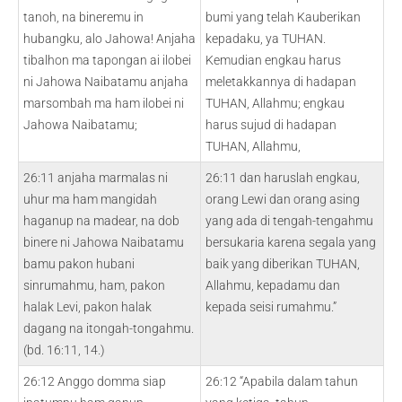
tanoh, na bineremu in
bumi yang telah Kauberikan
hubangku, alo Jahowa! Anjaha
kepadaku, ya TUHAN.
tibalhon ma tapongan ai ilobei
Kemudian engkau harus
ni Jahowa Naibatamu anjaha
meletakkannya di hadapan
marsombah ma ham ilobei ni
TUHAN, Allahmu; engkau
Jahowa Naibatamu;
harus sujud di hadapan
TUHAN, Allahmu,
26:11 anjaha marmalas ni
26:11 dan haruslah engkau,
uhur ma ham mangidah
orang Lewi dan orang asing
haganup na madear, na dob
yang ada di tengah-tengahmu
binere ni Jahowa Naibatamu
bersukaria karena segala yang
bamu pakon hubani
baik yang diberikan TUHAN,
sinrumahmu, ham, pakon
Allahmu, kepadamu dan
halak Levi, pakon halak
kepada seisi rumahmu.”
dagang na itongah-tongahmu.
(bd. 16:11, 14.)
26:12 Anggo domma siap
26:12 “Apabila dalam tahun