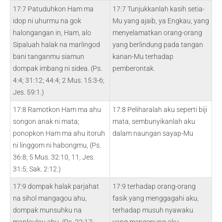
17:7 Patuduhkon Ham ma
17:7 Tunjukkanlah kasih setia-
idop ni uhurmu na gok
Mu yang ajaib, ya Engkau, yang
halongangan in, Ham, alo
menyelamatkan orang-orang
Sipaluah halak na marlingod
yang berlindung pada tangan
bani tanganmu siamun
kanan-Mu terhadap
dompak imbang ni sidea. (Ps.
pemberontak.
4:4; 31:12; 44:4; 2 Mus. 15:3-6;
Jes. 59:1.)
17:8 Ramotkon Ham ma ahu
17:8 Peliharalah aku seperti biji
songon anak ni mata;
mata, sembunyikanlah aku
ponopkon Ham ma ahu itoruh
dalam naungan sayap-Mu
ni linggom ni habongmu, (Ps.
36:8; 5 Mus. 32:10, 11; Jes.
31:5; Sak. 2:12.)
17:9 dompak halak parjahat
17:9 terhadap orang-orang
na sihol mangagou ahu,
fasik yang menggagahi aku,
dompak munsuhku na
terhadap musuh nyawaku