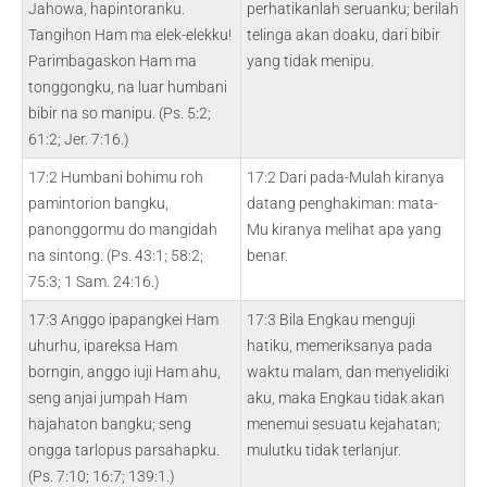
Jahowa, hapintoranku.
perhatikanlah seruanku; berilah
Tangihon Ham ma elek-elekku!
telinga akan doaku, dari bibir
Parimbagaskon Ham ma
yang tidak menipu.
tonggongku, na luar humbani
bibir na so manipu. (Ps. 5:2;
61:2; Jer. 7:16.)
17:2 Humbani bohimu roh
17:2 Dari pada-Mulah kiranya
pamintorion bangku,
datang penghakiman: mata-
panonggormu do mangidah
Mu kiranya melihat apa yang
na sintong. (Ps. 43:1; 58:2;
benar.
75:3; 1 Sam. 24:16.)
17:3 Anggo ipapangkei Ham
17:3 Bila Engkau menguji
uhurhu, ipareksa Ham
hatiku, memeriksanya pada
borngin, anggo iuji Ham ahu,
waktu malam, dan menyelidiki
seng anjai jumpah Ham
aku, maka Engkau tidak akan
hajahaton bangku; seng
menemui sesuatu kejahatan;
ongga tarlopus parsahapku.
mulutku tidak terlanjur.
(Ps. 7:10; 16:7; 139:1.)