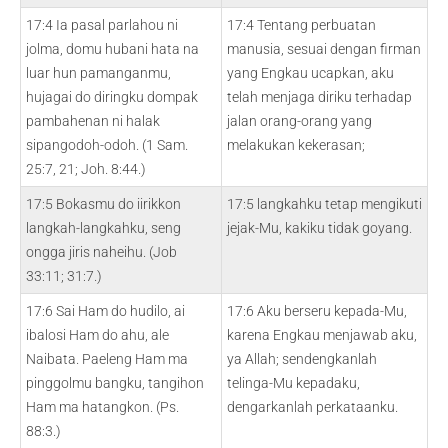
17:4 Ia pasal parlahou ni
17:4 Tentang perbuatan
jolma, domu hubani hata na
manusia, sesuai dengan firman
luar hun pamanganmu,
yang Engkau ucapkan, aku
hujagai do diringku dompak
telah menjaga diriku terhadap
pambahenan ni halak
jalan orang-orang yang
sipangodoh-odoh. (1 Sam.
melakukan kekerasan;
25:7, 21; Joh. 8:44.)
17:5 Bokasmu do iirikkon
17:5 langkahku tetap mengikuti
langkah-langkahku, seng
jejak-Mu, kakiku tidak goyang.
ongga jiris naheihu. (Job
33:11; 31:7.)
17:6 Sai Ham do hudilo, ai
17:6 Aku berseru kepada-Mu,
ibalosi Ham do ahu, ale
karena Engkau menjawab aku,
Naibata. Paeleng Ham ma
ya Allah; sendengkanlah
pinggolmu bangku, tangihon
telinga-Mu kepadaku,
Ham ma hatangkon. (Ps.
dengarkanlah perkataanku.
88:3.)