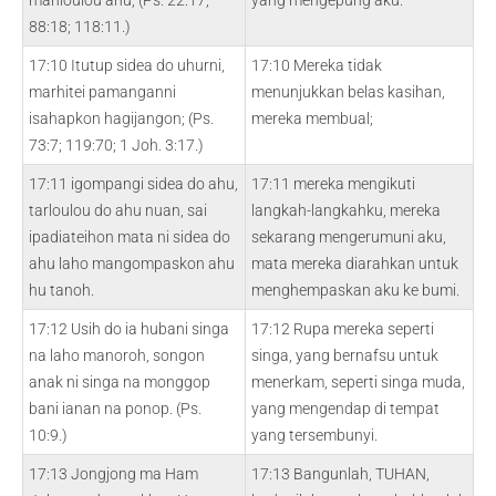
manloulou ahu, (Ps. 22:17;
yang mengepung aku.
88:18; 118:11.)
17:10 Itutup sidea do uhurni,
17:10 Mereka tidak
marhitei pamanganni
menunjukkan belas kasihan,
isahapkon hagijangon; (Ps.
mereka membual;
73:7; 119:70; 1 Joh. 3:17.)
17:11 igompangi sidea do ahu,
17:11 mereka mengikuti
tarloulou do ahu nuan, sai
langkah-langkahku, mereka
ipadiateihon mata ni sidea do
sekarang mengerumuni aku,
ahu laho mangompaskon ahu
mata mereka diarahkan untuk
hu tanoh.
menghempaskan aku ke bumi.
17:12 Usih do ia hubani singa
17:12 Rupa mereka seperti
na laho manoroh, songon
singa, yang bernafsu untuk
anak ni singa na monggop
menerkam, seperti singa muda,
bani ianan na ponop. (Ps.
yang mengendap di tempat
10:9.)
yang tersembunyi.
17:13 Jongjong ma Ham
17:13 Bangunlah, TUHAN,