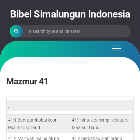
Skip
to
Bibel Simalungun Indonesia
content
Mazmur 41
41:1 Bani pambobai koor.
41:1 Untuk pemimpin biduan.
Psalm ni si Daud.
Mazmur Daud.
41:2 Martuah ma halak na
41:2 Berbahagialah orang