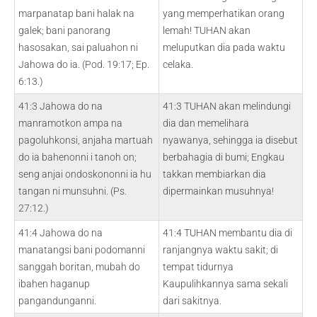
marpanatap bani halak na
yang memperhatikan orang
galek; bani panorang
lemah! TUHAN akan
hasosakan, sai paluahon ni
meluputkan dia pada waktu
Jahowa do ia. (Pod. 19:17; Ep.
celaka.
6:13.)
41:3 Jahowa do na
41:3 TUHAN akan melindungi
manramotkon ampa na
dia dan memelihara
pagoluhkonsi, anjaha martuah
nyawanya, sehingga ia disebut
do ia bahenonni i tanoh on;
berbahagia di bumi; Engkau
seng anjai ondoskononni ia hu
takkan membiarkan dia
tangan ni munsuhni. (Ps.
dipermainkan musuhnya!
27:12.)
41:4 Jahowa do na
41:4 TUHAN membantu dia di
manatangsi bani podomanni
ranjangnya waktu sakit; di
sanggah boritan, mubah do
tempat tidurnya
ibahen haganup
Kaupulihkannya sama sekali
pangandunganni.
dari sakitnya.