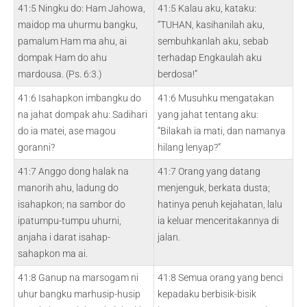
41:5 Ningku do: Ham Jahowa,
41:5 Kalau aku, kataku:
maidop ma uhurmu bangku,
“TUHAN, kasihanilah aku,
pamalum Ham ma ahu, ai
sembuhkanlah aku, sebab
dompak Ham do ahu
terhadap Engkaulah aku
mardousa. (Ps. 6:3.)
berdosa!”
41:6 Isahapkon imbangku do
41:6 Musuhku mengatakan
na jahat dompak ahu: Sadihari
yang jahat tentang aku:
do ia matei, ase magou
“Bilakah ia mati, dan namanya
goranni?
hilang lenyap?”
41:7 Anggo dong halak na
41:7 Orang yang datang
manorih ahu, ladung do
menjenguk, berkata dusta;
isahapkon; na sambor do
hatinya penuh kejahatan, lalu
ipatumpu-tumpu uhurni,
ia keluar menceritakannya di
anjaha i darat isahap-
jalan.
sahapkon ma ai.
41:8 Ganup na marsogam ni
41:8 Semua orang yang benci
uhur bangku marhusip-husip
kepadaku berbisik-bisik