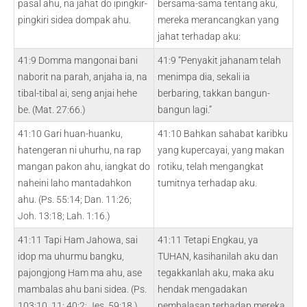
pasal ahu, na jahat do ipingkir-
bersama-sama tentang aku,
pingkiri sidea dompak ahu.
mereka merancangkan yang
jahat terhadap aku:
41:9 Domma mangonai bani
41:9 “Penyakit jahanam telah
naborit na parah, anjaha ia, na
menimpa dia, sekali ia
tibal-tibal ai, seng anjai hehe
berbaring, takkan bangun-
be. (Mat. 27:66.)
bangun lagi.”
41:10 Gari huan-huanku,
41:10 Bahkan sahabat karibku
hatengeran ni uhurhu, na rap
yang kupercayai, yang makan
mangan pakon ahu, iangkat do
rotiku, telah mengangkat
naheini laho mantadahkon
tumitnya terhadap aku.
ahu. (Ps. 55:14; Dan. 11:26;
Joh. 13:18; Lah. 1:16.)
41:11 Tapi Ham Jahowa, sai
41:11 Tetapi Engkau, ya
idop ma uhurmu bangku,
TUHAN, kasihanilah aku dan
pajongjong Ham ma ahu, ase
tegakkanlah aku, maka aku
mambalas ahu bani sidea. (Ps.
hendak mengadakan
103:10, 11; 40:2; Jes. 59:18.)
pembalasan terhadap mereka.