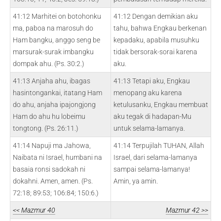
41:12 Marhitei on botohonku
41:12 Dengan demikian aku
ma, paboa na marosuh do
tahu, bahwa Engkau berkenan
Ham bangku, anggo seng be
kepadaku, apabila musuhku
marsurak-surak imbangku
tidak bersorak-sorai karena
dompak ahu. (Ps. 30:2.)
aku.
41:13 Anjaha ahu, ibagas
41:13 Tetapi aku, Engkau
hasintongankai, itatang Ham
menopang aku karena
do ahu, anjaha ipajongjong
ketulusanku, Engkau membuat
Ham do ahu hu lobeimu
aku tegak di hadapan-Mu
tongtong. (Ps. 26:11.)
untuk selama-lamanya.
41:14 Napuji ma Jahowa,
41:14 Terpujilah TUHAN, Allah
Naibata ni Israel, humbani na
Israel, dari selama-lamanya
basaia ronsi sadokah ni
sampai selama-lamanya!
dokahni. Amen, amen. (Ps.
Amin, ya amin.
72:18; 89:53; 106:84; 150:6.)
<< Mazmur 40
Mazmur 42 >>