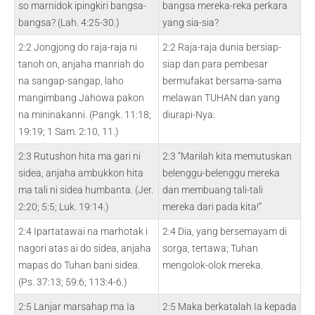
so marnidok ipingkiri bangsa-
bangsa mereka-reka perkara
bangsa? (Lah. 4:25-30.)
yang sia-sia?
2:2 Jongjong do raja-raja ni
2:2 Raja-raja dunia bersiap-
tanoh on, anjaha manriah do
siap dan para pembesar
na sangap-sangap, laho
bermufakat bersama-sama
mangimbang Jahowa pakon
melawan TUHAN dan yang
na mininakanni. (Pangk. 11:18;
diurapi-Nya:
19:19; 1 Sam. 2:10, 11.)
2:3 Rutushon hita ma gari ni
2:3 “Marilah kita memutuskan
sidea, anjaha ambukkon hita
belenggu-belenggu mereka
ma tali ni sidea humbanta. (Jer.
dan membuang tali-tali
2:20; 5:5; Luk. 19:14.)
mereka dari pada kita!”
2:4 Ipartatawai na marhotak i
2:4 Dia, yang bersemayam di
nagori atas ai do sidea, anjaha
sorga, tertawa; Tuhan
mapas do Tuhan bani sidea.
mengolok-olok mereka.
(Ps. 37:13; 59:6; 113:4-6.)
2:5 Lanjar marsahap ma Ia
2:5 Maka berkatalah Ia kepada