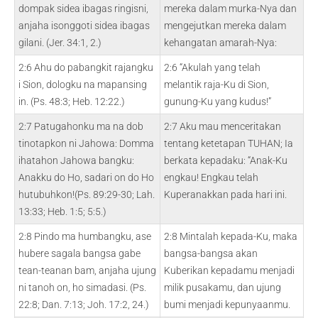
dompak sidea ibagas ringisni,
mereka dalam murka-Nya dan
anjaha isonggoti sidea ibagas
mengejutkan mereka dalam
gilani. (Jer. 34:1, 2.)
kehangatan amarah-Nya:
2:6 Ahu do pabangkit rajangku
2:6 “Akulah yang telah
i Sion, dologku na mapansing
melantik raja-Ku di Sion,
in. (Ps. 48:3; Heb. 12:22.)
gunung-Ku yang kudus!”
2:7 Patugahonku ma na dob
2:7 Aku mau menceritakan
tinotapkon ni Jahowa: Domma
tentang ketetapan TUHAN; Ia
ihatahon Jahowa bangku:
berkata kepadaku: “Anak-Ku
Anakku do Ho, sadari on do Ho
engkau! Engkau telah
hutubuhkon!(Ps. 89:29-30; Lah.
Kuperanakkan pada hari ini.
13:33; Heb. 1:5; 5:5.)
2:8 Pindo ma humbangku, ase
2:8 Mintalah kepada-Ku, maka
hubere sagala bangsa gabe
bangsa-bangsa akan
tean-teanan bam, anjaha ujung
Kuberikan kepadamu menjadi
ni tanoh on, ho simadasi. (Ps.
milik pusakamu, dan ujung
22:8; Dan. 7:13; Joh. 17:2, 24.)
bumi menjadi kepunyaanmu.