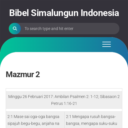
Skip
to
Bibel Simalungun Indonesia
content
Mazmur 2
Minggu 26 Februari 2017: Ambilan Psalmen 2: 1-12; Sibasaon 2
Petrus 1:16-21
2:1 Mase sai oga-oga bangsa
2:1 Mengapa rusuh bangsa-
sipajuh begu-begu, anjaha na
bangsa, mengapa suku-suku