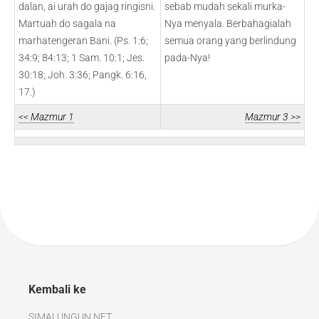
dalan, ai urah do gajag ringisni.
sebab mudah sekali murka-
Martuah do sagala na
Nya menyala. Berbahagialah
marhatengeran Bani. (Ps. 1:6;
semua orang yang berlindung
34:9; 84:13; 1 Sam. 10:1; Jes.
pada-Nya!
30:18; Joh. 3:36; Pangk. 6:16,
17.)
<< Mazmur 1
Mazmur 3 >>
Kembali ke
SIMALUNGUN.NET