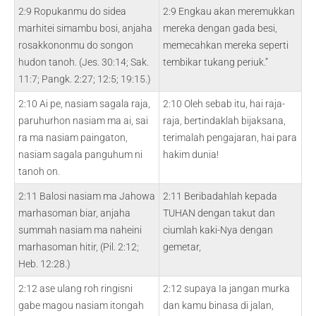
2:9 Ropukanmu do sidea
2:9 Engkau akan meremukkan
marhitei simambu bosi, anjaha
mereka dengan gada besi,
rosakkononmu do songon
memecahkan mereka seperti
hudon tanoh. (Jes. 30:14; Sak.
tembikar tukang periuk.”
11:7; Pangk. 2:27; 12:5; 19:15.)
2:10 Ai pe, nasiam sagala raja,
2:10 Oleh sebab itu, hai raja-
paruhurhon nasiam ma ai, sai
raja, bertindaklah bijaksana,
ra ma nasiam paingaton,
terimalah pengajaran, hai para
nasiam sagala panguhum ni
hakim dunia!
tanoh on.
2:11 Balosi nasiam ma Jahowa
2:11 Beribadahlah kepada
marhasoman biar, anjaha
TUHAN dengan takut dan
summah nasiam ma naheini
ciumlah kaki-Nya dengan
marhasoman hitir, (Pil. 2:12;
gemetar,
Heb. 12:28.)
2:12 ase ulang roh ringisni
2:12 supaya Ia jangan murka
gabe magou nasiam itongah
dan kamu binasa di jalan,