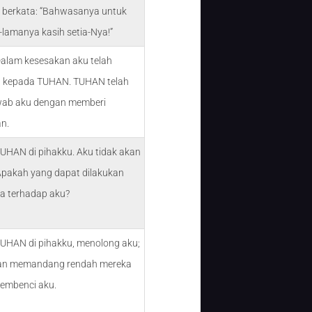
berkata: “Bahwasanya untuk
lamanya kasih setia-Nya!”
Dalam kesesakan aku telah
u kepada TUHAN. TUHAN telah
ab aku dengan memberi
n.
UHAN di pihakku. Aku tidak akan
 Apakah yang dapat dilakukan
a terhadap aku?
TUHAN di pihakku, menolong aku;
an memandang rendah mereka
embenci aku.