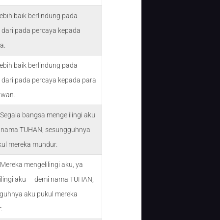
ebih baik berlindung pada
dari pada percaya kepada
a.
ebih baik berlindung pada
dari pada percaya kepada para
awan.
Segala bangsa mengelilingi aku
 nama TUHAN, sesungguhnya
kul mereka mundur.
Mereka mengelilingi aku, ya
ilingi aku — demi nama TUHAN,
guhnya aku pukul mereka
.