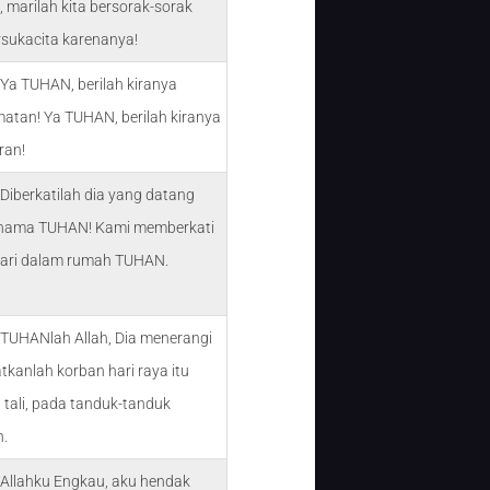
marilah kita bersorak-sorak
rsukacita karenanya!
Ya TUHAN, berilah kiranya
atan! Ya TUHAN, berilah kiranya
ran!
Diberkatilah dia yang datang
nama TUHAN! Kami memberkati
ari dalam rumah TUHAN.
 TUHANlah Allah, Dia menerangi
katkanlah korban hari raya itu
tali, pada tanduk-tanduk
.
 Allahku Engkau, aku hendak