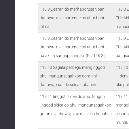
118:8 Dearan do marhaporusan bani
118:8 L
Jahowa, ase martenger ni uhur bani
TUHAN 
jolma.
manusi
118:9 Dearan do marhaporusan bani
118:9 L
Jahowa, ase martenger ni uhur bani
TUHAN 
halak na sangap-sangap. (Ps. 146:3.)
bangs
118:10 Sagala parbegu manginggoti
118:10 
ahu; mangunsagahkon goran ni
— demi
Jahowa, siap do sidea hubahen.
aku pu
118:11 Iinggoti sidea do ahu, tongon
118:11 
iinggoti sidea do ahu; mangunsagahkon
mengel
goran ni Jahowa; siap do sidea hubahen.
sesung
mundur