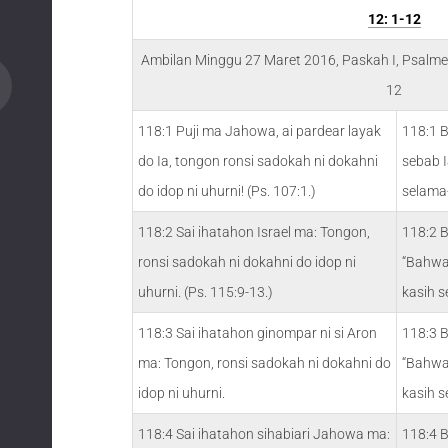
12: 1-12
Ambilan Minggu 27 Maret 2016, Paskah I, Psalmen
12
118:1 Puji ma Jahowa, ai pardear layak
118:1 
do Ia, tongon ronsi sadokah ni dokahni
sebab 
do idop ni uhurni! (Ps. 107:1.)
selama
118:2 Sai ihatahon Israel ma: Tongon,
118:2 B
ronsi sadokah ni dokahni do idop ni
“Bahwa
uhurni. (Ps. 115:9-13.)
kasih s
118:3 Sai ihatahon ginompar ni si Aron
118:3 B
ma: Tongon, ronsi sadokah ni dokahni do
“Bahwa
idop ni uhurni.
kasih s
118:4 Sai ihatahon sihabiari Jahowa ma:
118:4 B