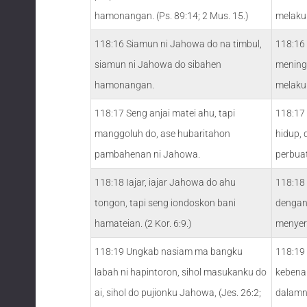
hamonangan. (Ps. 89:14; 2 Mus. 15.)
melaku
118:16 Siamun ni Jahowa do na timbul,
118:16
siamun ni Jahowa do sibahen
mening
hamonangan.
melaku
118:17 Seng anjai matei ahu, tapi
118:17 
manggoluh do, ase hubaritahon
hidup,
pambahenan ni Jahowa.
perbua
118:18 Iajar, iajar Jahowa do ahu
118:18
tongon, tapi seng iondoskon bani
dengan 
hamateian. (2 Kor. 6:9.)
menyer
118:19 Ungkab nasiam ma bangku
118:19
labah ni hapintoron, sihol masukanku do
kebena
ai, sihol do pujionku Jahowa, (Jes. 26:2;
dalamn