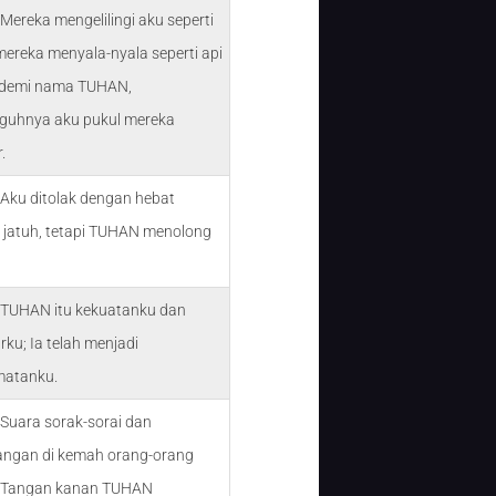
Mereka mengelilingi aku seperti
mereka menyala-nyala seperti api
— demi nama TUHAN,
guhnya aku pukul mereka
.
 Aku ditolak dengan hebat
 jatuh, tetapi TUHAN menolong
 TUHAN itu kekuatanku dan
ku; Ia telah menjadi
matanku.
Suara sorak-sorai dan
ngan di kemah orang-orang
 “Tangan kanan TUHAN