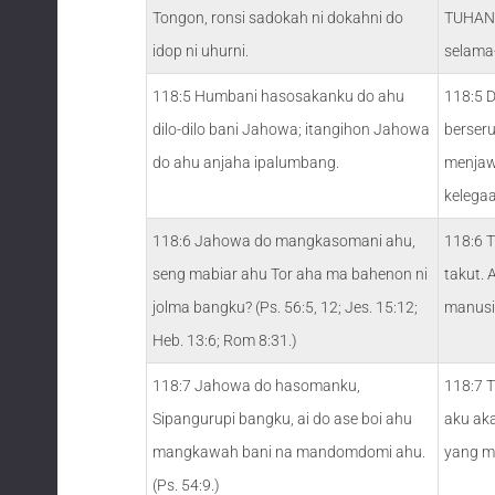
Tongon, ronsi sadokah ni dokahni do
TUHAN 
idop ni uhurni.
selama-
118:5 Humbani hasosakanku do ahu
118:5 
dilo-dilo bani Jahowa; itangihon Jahowa
berser
do ahu anjaha ipalumbang.
menjaw
kelegaa
118:6 Jahowa do mangkasomani ahu,
118:6 T
seng mabiar ahu Tor aha ma bahenon ni
takut.
jolma bangku? (Ps. 56:5, 12; Jes. 15:12;
manusi
Heb. 13:6; Rom 8:31.)
118:7 Jahowa do hasomanku,
118:7 
Sipangurupi bangku, ai do ase boi ahu
aku ak
mangkawah bani na mandomdomi ahu.
yang m
(Ps. 54:9.)