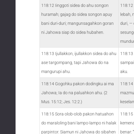
118:12 Iinggoti sidea do ahu songon
118:12 
huramah; gajag do sidea songon apuy
lebah, 
bani duri-duri; mangunsagahkon goran
duri, 
ni Jahowa siap do sidea hubahen.
sesung
mundur
118:13 Ijullakkon, ijullakkon sidea do ahu
118:13
ase targompang, tapi Jahowa do na
sampai
mangurupi ahu.
aku.
118:14 Gogohku pakon dodingku ai ma
118:14
Jahowa; Ia do na paluahkon ahu. (2
mazmur
Mus. 15:12; Jes. 12:2.)
kesela
118:15 Sora olob-olob pakon hatuahon
118:15 
do maraloling bani lampo-lampo ni halak
kemena
parpintor. Siamun ni Jahowa do sibahen
benar: