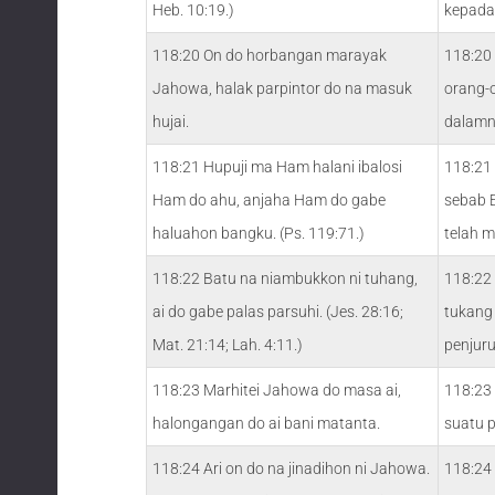
Heb. 10:19.)
kepada
118:20 On do horbangan marayak
118:20 
Jahowa, halak parpintor do na masuk
orang-
hujai.
dalamn
118:21 Hupuji ma Ham halani ibalosi
118:21
Ham do ahu, anjaha Ham do gabe
sebab 
haluahon bangku. (Ps. 119:71.)
telah m
118:22 Batu na niambukkon ni tuhang,
118:22
ai do gabe palas parsuhi. (Jes. 28:16;
tukang
Mat. 21:14; Lah. 4:11.)
penjuru
118:23 Marhitei Jahowa do masa ai,
118:23 
halongangan do ai bani matanta.
suatu p
118:24 Ari on do na jinadihon ni Jahowa.
118:24 