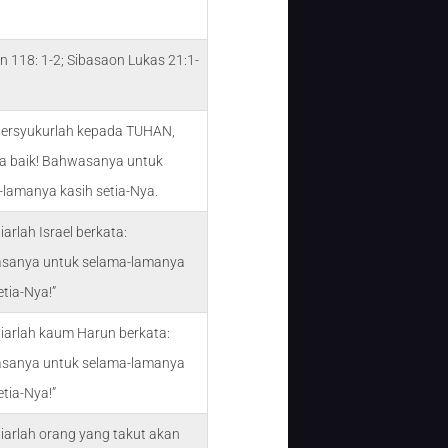
 118: 1-2; Sibasaon Lukas 21:1-
Bersyukurlah kepada TUHAN,
Ia baik! Bahwasanya untuk
-lamanya kasih setia-Nya.
iarlah Israel berkata:
sanya untuk selama-lamanya
etia-Nya!”
iarlah kaum Harun berkata:
sanya untuk selama-lamanya
etia-Nya!”
iarlah orang yang takut akan