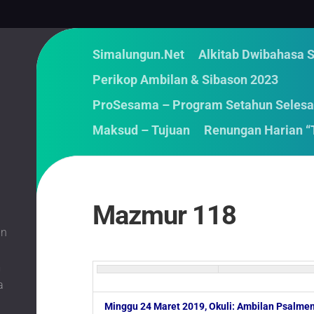
Simalungun.Net
Alkitab Dwibahasa 
Perikop Ambilan & Sibason 2023
ProSesama – Program Setahun Selesa
Maksud – Tujuan
Renungan Harian “
Mazmur 118
an
m
a
Minggu 24 Maret 2019, Okuli: Ambilan Psalme