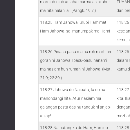
marolob-olob anjaha marmalas ni uhur
TUHAN, 
ma hita halani ai. (Pangk. 19:7.)
dan be
118:25 Ham Jahowa, urupi Ham ma!
118:25 
Ham Jahowa, sai manumpak ma Ham!
keselam
kemuju
118:26 Pinasu-pasu ma na roh marhitei
118:26 
goran ni Jahowa. Ipasu-pasu hanami
dalam 
ma nasiam hun rumah ni Jahowa. (Mat.
kamu d
21:9; 23:39.)
118:27 Jahowa do Naibata, Ia do na
118:27
manondangi hita. Atur nasiam ma
kita. I
galangan pesta das hu tanduk ni anjap-
dengan 
anjap!
mezbah
118:28 Naibatangku do Ham, Ham do
118:28