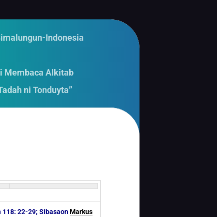
Simalungun-Indonesia
i Membaca Alkitab
Tadah ni Tonduyta”
n 118: 22-29; Sibasaon
Markus