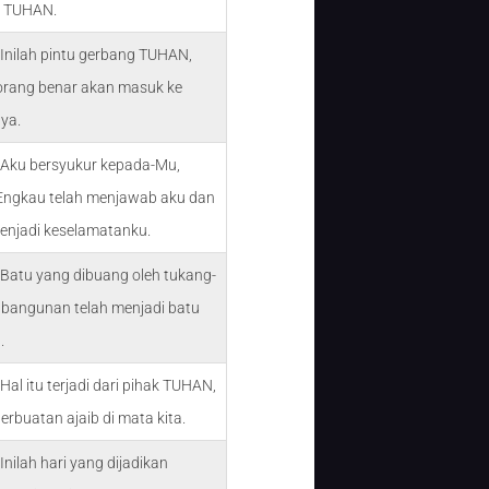
 TUHAN.
Inilah pintu gerbang TUHAN,
orang benar akan masuk ke
ya.
 Aku bersyukur kepada-Mu,
Engkau telah menjawab aku dan
enjadi keselamatanku.
 Batu yang dibuang oleh tukang-
 bangunan telah menjadi batu
.
Hal itu terjadi dari pihak TUHAN,
erbuatan ajaib di mata kita.
Inilah hari yang dijadikan