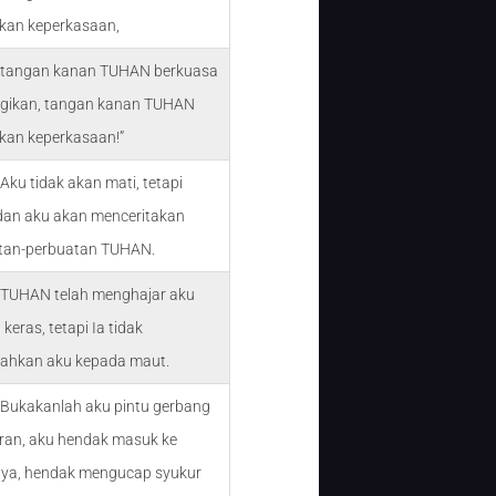
kan keperkasaan,
 tangan kanan TUHAN berkuasa
gikan, tangan kanan TUHAN
kan keperkasaan!”
Aku tidak akan mati, tetapi
 dan aku akan menceritakan
tan-perbuatan TUHAN.
 TUHAN telah menghajar aku
keras, tetapi Ia tidak
ahkan aku kepada maut.
 Bukakanlah aku pintu gerbang
ran, aku hendak masuk ke
ya, hendak mengucap syukur