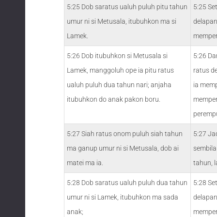
5:25 Dob saratus ualuh puluh pitu tahun
5:25 Se
umur ni si Metusala, itubuhkon ma si
delapan
Lamek.
memper
5:26 Dob itubuhkon si Metusala si
5:26 Da
Lamek, manggoluh ope ia pitu ratus
ratus d
ualuh puluh dua tahun nari; anjaha
ia memp
itubuhkon do anak pakon boru.
mempera
peremp
5:27 Siah ratus onom puluh siah tahun
5:27 Ja
ma ganup umur ni si Metusala, dob ai
sembila
matei ma ia.
tahun, l
5:28 Dob saratus ualuh puluh dua tahun
5:28 Se
umur ni si Lamek, itubuhkon ma sada
delapan
anak;
mempera