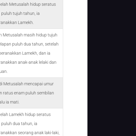
telah Metusalah hidup seratus
 puluh tujuh tahun, ia
anakkan Lamekh.
n Metusalah masih hidup tujuh
elapan puluh dua tahun, setelah
eranakkan Lamekh, dan ia
nakkan anak-anak lelaki dan
uan.
di Metusalah mencapai umur
n ratus enam puluh sembilan
alu ia mati.
telah Lamekh hidup seratus
 puluh dua tahun, ia
nakkan seorang anak laki-laki,