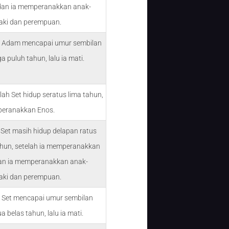
dan ia memperanakkan anak-
laki dan perempuan.
i Adam mencapai umur sembilan
ga puluh tahun, lalu ia mati.
lah Set hidup seratus lima tahun,
peranakkan Enos.
 Set masih hidup delapan ratus
ahun, setelah ia memperanakkan
an ia memperanakkan anak-
laki dan perempuan.
i Set mencapai umur sembilan
a belas tahun, lalu ia mati.