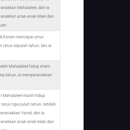
nakkan Mahalaleel, dan ia
nakkan anak-anak lelaki dan
uan.
di Kenan mencapai umur
 ratus sepuluh tahun, lalu ia
telah Mahalaleel hidup enam
ima tahun, ia memperanakkan
n Mahalaleel masih hidup
 ratus tiga puluh tahun, setelah
eranakkan Yared, dan ia
nakkan anak-anak lelaki dan