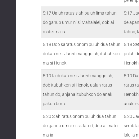
peremp
5:17 Ualuh ratus siah puluh lima tahun
5:17 Ja
do ganup umur ni si Mahalalel, dob ai
delapan
matei ma ia.
tahun, l
5:18 Dob saratus onom puluh dua tahun
5:18 Se
dokah ni si Jared manggoluh, itubuhkon
puluh d
ma si Henok.
Henokh
5:19 Ia dokah ni si Jared manggoluh,
5:19 Da
dob itubuhkon si Henok, ualuh ratus
ratus t
tahun do; anjaha itubuhkon do anak
Henokh,
pakon boru.
anak le
5:20 Siah ratus onom puluh dua tahun
5:20 Ja
do ganup umur ni si Jared; dob ai matei
sembila
ma ia.
lalu ia m