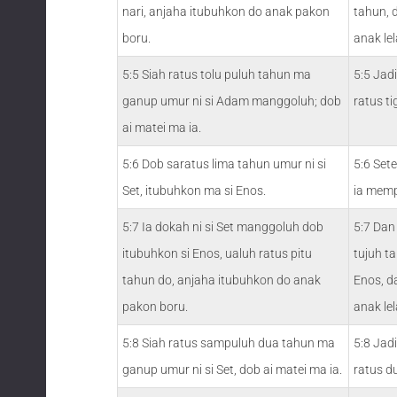
nari, anjaha itubuhkon do anak pakon
tahun, 
boru.
anak le
5:5 Siah ratus tolu puluh tahun ma
5:5 Jad
ganup umur ni si Adam manggoluh; dob
ratus ti
ai matei ma ia.
5:6 Dob saratus lima tahun umur ni si
5:6 Sete
Set, itubuhkon ma si Enos.
ia mem
5:7 Ia dokah ni si Set manggoluh dob
5:7 Dan
itubuhkon si Enos, ualuh ratus pitu
tujuh t
tahun do, anjaha itubuhkon do anak
Enos, d
pakon boru.
anak le
5:8 Siah ratus sampuluh dua tahun ma
5:8 Jad
ganup umur ni si Set, dob ai matei ma ia.
ratus du