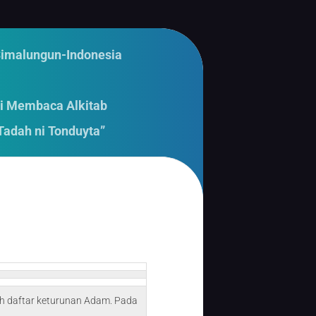
Simalungun-Indonesia
i Membaca Alkitab
Tadah ni Tonduyta”
lah daftar keturunan Adam. Pada