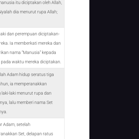
anusia itu diciptakan oleh Allah,
Nyalah dia menurut rupa Allah;
i-laki dan perempuan diciptakan-
eka. Ia memberkati mereka dan
ikan nama “Manusia” kepada
 pada waktu mereka diciptakan.
elah Adam hidup seratus tiga
ahun, ia memperanakkan
 laki-laki menurut rupa dan
ya, lalu memberi nama Set
nya.
r Adam, setelah
nakkan Set, delapan ratus