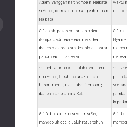
Adam. Sanggah na tinompa ni Naibata
waktu m
si Adam, itompa do ia mangusihi rupa ni
dibuat-
Naibata;
5:2 dalahi pakon naboru do sidea
5:2 lak
itompa. Jadi ipasu-pasu ma sidea,
Nya mer
ibahen ma goran ni sidea jolma, bani ari
member
panompaon ni sidea ai.
mereka,
5:3 Dob saratus tolu puluh tahun umur
5:3 Set
ni si Adam, tubuh ma anakni, usih
puluh t
hubani rupani, usih hubani tompani;
seorang
ibahen ma goranni si Set.
gambarn
kepada
5:4 Dob itubuhkon si Adam si Set,
5:4 Umu
manggoluh ope ia ualuh ratus tahun
mempera