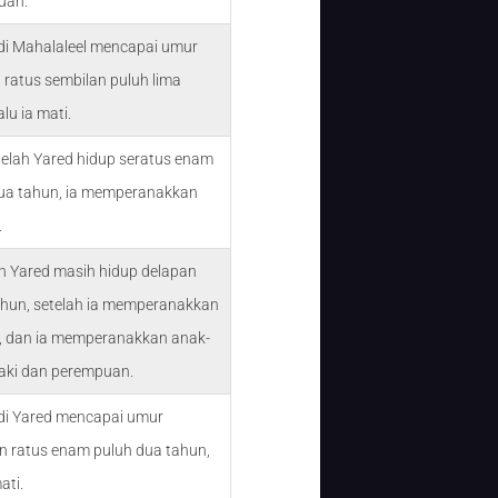
uan.
di Mahalaleel mencapai umur
 ratus sembilan puluh lima
alu ia mati.
telah Yared hidup seratus enam
ua tahun, ia memperanakkan
.
n Yared masih hidup delapan
ahun, setelah ia memperanakkan
 dan ia memperanakkan anak-
laki dan perempuan.
di Yared mencapai umur
n ratus enam puluh dua tahun,
ati.