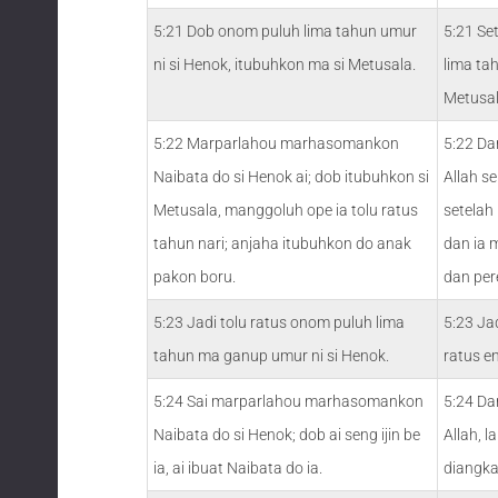
5:21 Dob onom puluh lima tahun umur
5:21 Se
ni si Henok, itubuhkon ma si Metusala.
lima ta
Metusal
5:22 Marparlahou marhasomankon
5:22 Da
Naibata do si Henok ai; dob itubuhkon si
Allah se
Metusala, manggoluh ope ia tolu ratus
setelah
tahun nari; anjaha itubuhkon do anak
dan ia 
pakon boru.
dan pe
5:23 Jadi tolu ratus onom puluh lima
5:23 Ja
tahun ma ganup umur ni si Henok.
ratus e
5:24 Sai marparlahou marhasomankon
5:24 Da
Naibata do si Henok; dob ai seng ijin be
Allah, l
ia, ai ibuat Naibata do ia.
diangkat