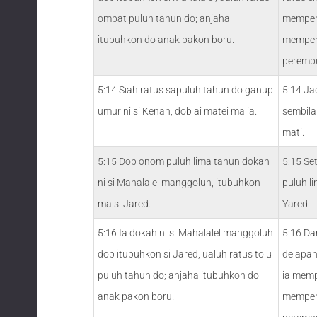
ompat puluh tahun do; anjaha
mempera
itubuhkon do anak pakon boru.
mempera
peremp
5:14 Siah ratus sapuluh tahun do ganup
5:14 Ja
umur ni si Kenan, dob ai matei ma ia.
sembilan
mati.
5:15 Dob onom puluh lima tahun dokah
5:15 Se
ni si Mahalalel manggoluh, itubuhkon
puluh l
ma si Jared.
Yared.
5:16 Ia dokah ni si Mahalalel manggoluh
5:16 Da
dob itubuhkon si Jared, ualuh ratus tolu
delapan
puluh tahun do; anjaha itubuhkon do
ia memp
anak pakon boru.
mempera