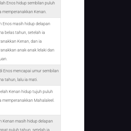
elah Enos hidup sembilan puluh
ia memperanakkan Kenan.
n Enos masih hidup delapan
ma belas tahun, setelah ia
anakkan Kenan, dan ia
nakkan anak-anak lelaki dan
uan.
di Enos mencapai umur sembilan
ma tahun, lalu ia mati.
telah Kenan hidup tujuh puluh
ia memperanakkan Mahalaleel.
n Kenan masih hidup delapan
mpat puluh tahun, setelah ia