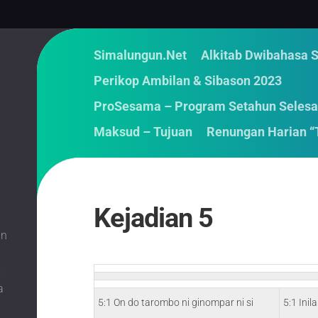
Simalungun.Net
Alkitab Dwibahasa 
Perikop Ambilan & Sibason 2023
ProSesama – Program Setahun Selesa
Maksud – Tujuan
Renungan Harian “
Kejadian 5
an
m
a
5:1 On do tarombo ni ginompar ni si
5:1 Ini