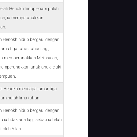
telah Henokh hidup enam puluh
hun, ia memperanakkan
ah.
n Henokh hidup bergaul dengan
lama tiga ratus tahun lagi,
 ia memperanakkan Metusalah,
memperanakkan anak-anak lelaki
rempuan.
di Henokh mencapai umur tiga
nam puluh lima tahun.
n Henokh hidup bergaul dengan
alu ia tidak ada lagi, sebab ia telah
 oleh Allah.