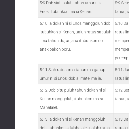
5:9 Dob siah puluh tahun umur ni si
5:9 Set
Enos, itubuhkon ma si Kenan.
tahun, 
5:10 Ia dokah ni si Enos manggoluh dob
5:10 Da
itubuhkon si Kenan, ualuh ratus sapuluh
ratus li
lima tahun do; anjaha itubuhkon do
memper
anak pakon boru.
mempera
peremp
5:11 Siah ratus lima tahun ma ganup
5:11 Ja
umur ni si Enos, dob ai matei ma ia.
ratus li
5:12 Dob pitu puluh tahun dokah ni si
5:12 Se
Kenan manggoluh, itubuhkon ma si
tahun, 
Mahalalel.
5:13 Ia dokah ni si Kenan manggoluh,
5:13 Da
dob itubuhkon si Mahalalel, ualuh ratus
ratus e