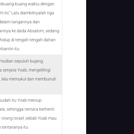
buang-buang waktu dengan
ti ini.” Lalu diambilnyalah tiga
dalam tangannya dan
annya ke dada Absalom, sedang
 hidup di tengah-tengah dahan
bantin itu.
mudian sepuluh bujang,
senjata Yoab, mengelilingi
, lalu memukul dan membunuh
sudah itu Yoab meniup
la, sehingga tentara berhenti
 orang Israel; sebab Yoab mau
tentaranya itu.