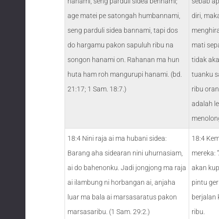
hanami, seng parduli sidea bennami;
sebab ap
age matei pe satongah humbannami,
diri, ma
seng parduli sidea bannami, tapi dos
menghira
do hargamu pakon sapuluh ribu na
mati sep
songon hanami on. Rahanan ma hun
tidak ak
huta ham roh mangurupi hanami. (bd.
tuanku 
21:17; 1 Sam. 18:7.)
ribu oran
adalah l
menolong
18:4 Nini raja ai ma hubani sidea:
18:4 Kem
Barang aha sidearan nini uhurnasiam,
mereka: 
ai do bahenonku. Jadi jongjong ma raja
akan kupe
ai ilambung ni horbangan ai, anjaha
pintu ge
luar ma bala ai marsasaratus pakon
berjalan 
marsasaribu. (1 Sam. 29:2.)
ribu.