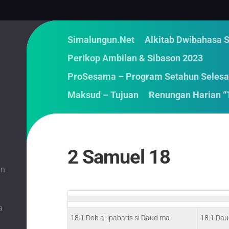
Simalungun.Net
Alkitab Dwibahasa 
Perikop Ambilan & Sibason 2023
ProSesama – Program Setahun Selesa
Maksud – Tujuan
Renungan Harian “
2 Samuel 18
an
m
a
18:1 Dob ai ipabaris si Daud ma
18:1 Dau