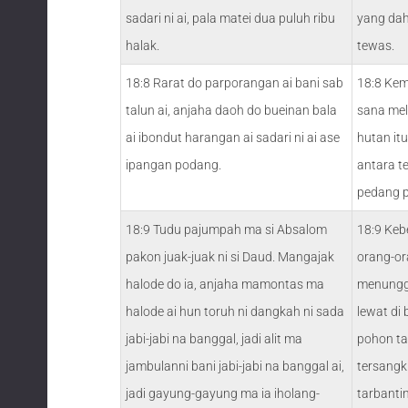
sadari ni ai, pala matei dua puluh ribu
yang dah
halak.
tewas.
18:8 Rarat do parporangan ai bani sab
18:8 Kem
talun ai, anjaha daoh do bueinan bala
sana meli
ai ibondut harangan ai sadari ni ai ase
hutan it
ipangan podang.
antara t
pedang p
18:9 Tudu pajumpah ma si Absalom
18:9 Keb
pakon juak-juak ni si Daud. Mangajak
orang-o
halode do ia, anjaha mamontas ma
menungga
halode ai hun toruh ni dangkah ni sada
lewat di
jabi-jabi na banggal, jadi alit ma
pohon ta
jambulanni bani jabi-jabi na banggal ai,
tersangk
jadi gayung-gayung ma ia iholang-
tarbantin