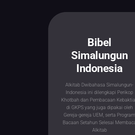
Skip
to
content
Bibel
Simalungun
Indonesia
Alkitab Dwibahasa Simalungun-
Indonesia ini dilengkapi Perikop
Khotbah dan Pembacaan Kebakti
di GKPS yang juga dipakai oleh
Gereja-gereja UEM, serta Progra
Bacaan Setahun Selesai Membac
Alkitab