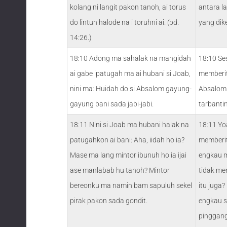
kolang ni langit pakon tanoh, ai torus
antara l
do lintun halode na i toruhni ai. (bd.
yang dike
14:26.)
18:10 Adong ma sahalak na mangidah
18:10 Se
ai gabe ipatugah ma ai hubani si Joab,
memberit
nini ma: Huidah do si Absalom gayung-
Absalom
gayung bani sada jabi-jabi.
tarbantin
18:11 Nini si Joab ma hubani halak na
18:11 Yo
patugahkon ai bani: Aha, iidah ho ia?
memberit
Mase ma lang mintor ibunuh ho ia ijai
engkau 
ase manlabab hu tanoh? Mintor
tidak me
bereonku ma namin bam sapuluh sekel
itu juga
pirak pakon sada gondit.
engkau s
pinggang