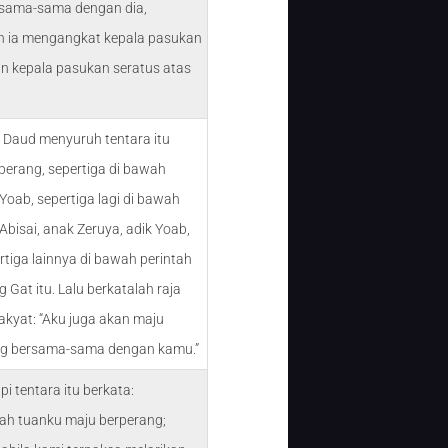
sama-sama dengan dia,
 ia mengangkat kepala pasukan
an kepala pasukan seratus atas
u Daud menyuruh tentara itu
perang, sepertiga di bawah
Yoab, sepertiga lagi di bawah
Abisai, anak Zeruya, adik Yoab,
rtiga lainnya di bawah perintah
ng Gat itu. Lalu berkatalah raja
akyat: “Aku juga akan maju
ng bersama-sama dengan kamu.”
pi tentara itu berkata:
ah tuanku maju berperang;