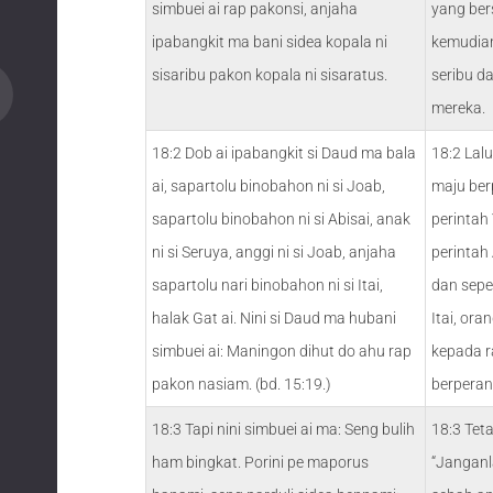
simbuei ai rap pakonsi, anjaha
yang ber
ipabangkit ma bani sidea kopala ni
kemudian
sisaribu pakon kopala ni sisaratus.
seribu d
mereka.
18:2 Dob ai ipabangkit si Daud ma bala
18:2 Lal
ai, sapartolu binobahon ni si Joab,
maju ber
sapartolu binobahon ni si Abisai, anak
perintah 
ni si Seruya, anggi ni si Joab, anjaha
perintah 
sapartolu nari binobahon ni si Itai,
dan sepe
halak Gat ai. Nini si Daud ma hubani
Itai, ora
simbuei ai: Maningon dihut do ahu rap
kepada r
pakon nasiam. (bd. 15:19.)
berpera
18:3 Tapi nini simbuei ai ma: Seng bulih
18:3 Teta
ham bingkat. Porini pe maporus
“Janganl