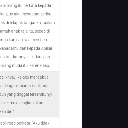
tapi orang itu berkata kepada
ekalipun aku mendapat seribu
rak di telapak tanganku, takkan
amah anak raja itu, sebab di
linga kamilah raja memberi
 kepadamu dan kepada Abisai
da Itai, katanya: Lindungilah
orang muda itu, karena aku.
baliknya, jika aku mencabut
 dengan khianat tidak ada
pun yang tinggal tersembunyi
aja — maka engkau akan
n diri.”
api Yoab berkata: “Aku tidak