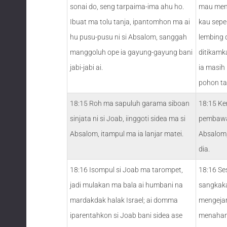
sonai do, seng tarpaima-ima ahu ho.
mau mem
Ibuat ma tolu tanja, ipantomhon ma ai
kau seper
hu pusu-pusu ni si Absalom, sanggah
lembing 
manggoluh ope ia gayung-gayung bani
ditikamk
jabi-jabi ai.
ia masih
pohon tar
18:15 Roh ma sapuluh garama siboan
18:15 Ke
sinjata ni si Joab, iinggoti sidea ma si
pembawa 
Absalom, itampul ma ia lanjar matei.
Absalom
dia.
18:16 Isompul si Joab ma tarompet,
18:16 Se
jadi mulakan ma bala ai humbani na
sangkaka
mardakdak halak Israel; ai domma
mengejar
iparentahkon si Joab bani sidea ase
menahan 