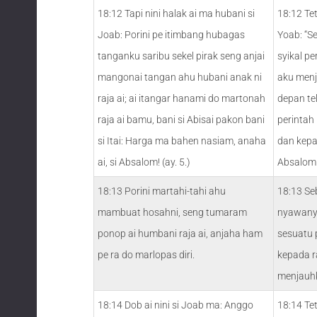
18:12 Tapi nini halak ai ma hubani si
18:12 Te
Joab: Porini pe itimbang hubagas
Yoab: “S
tanganku saribu sekel pirak seng anjai
syikal pe
mangonai tangan ahu hubani anak ni
aku menj
raja ai; ai itangar hanami do martonah
depan te
raja ai bamu, bani si Abisai pakon bani
perintah
si Itai: Harga ma bahen nasiam, anaha
dan kepa
ai, si Absalom! (ay. 5.)
Absalom 
18:13 Porini martahi-tahi ahu
18:13 Se
mambuat hosahni, seng tumaram
nyawanya
ponop ai humbani raja ai, anjaha ham
sesuatu 
pe ra do marlopas diri.
kepada r
menjauhka
18:14 Dob ai nini si Joab ma: Anggo
18:14 Tet