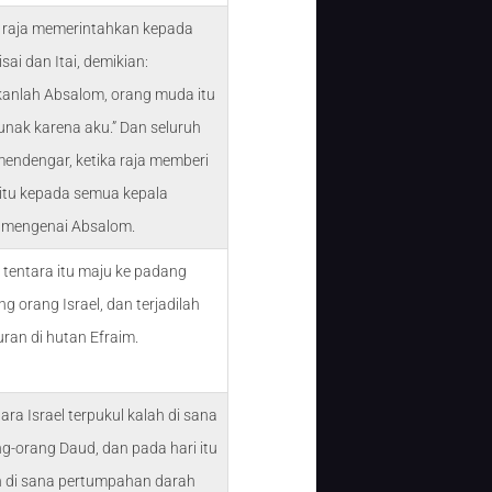
 raja memerintahkan kepada
sai dan Itai, demikian:
kanlah Absalom, orang muda itu
unak karena aku.” Dan seluruh
mendengar, ketika raja memberi
 itu kepada semua kepala
 mengenai Absalom.
u tentara itu maju ke padang
g orang Israel, dan terjadilah
ran di hutan Efraim.
ara Israel terpukul kalah di sana
ng-orang Daud, dan pada hari itu
ah di sana pertumpahan darah