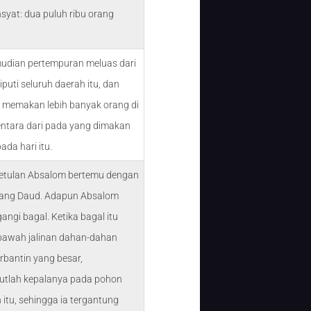
syat: dua puluh ribu orang
udian pertempuran meluas dari
puti seluruh daerah itu, dan
u memakan lebih banyak orang di
entara dari pada yang dimakan
ada hari itu.
etulan Absalom bertemu dengan
rang Daud. Adapun Absalom
ngi bagal. Ketika bagal itu
 bawah jalinan dahan-dahan
rbantin yang besar,
utlah kepalanya pada pohon
 itu, sehingga ia tergantung