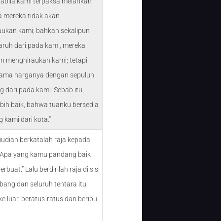
abila kami terpaksa melarikan
ka mereka tidak akan
ukan kami; bahkan sekalipun
aruh dari pada kami, mereka
an menghiraukan kami; tetapi
sama harganya dengan sepuluh
g dari pada kami. Sebab itu,
ebih baik, bahwa tuanku bersedia
 kami dari kota.”
udian berkatalah raja kepada
“Apa yang kamu pandang baik
rbuat.” Lalu berdirilah raja di sisi
rbang dan seluruh tentara itu
ke luar, beratus-ratus dan beribu-