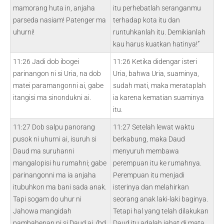
mamorang huta in, anjaha
itu perhebatlah seranganmu
parseda nasiam! Patenger ma
terhadap kota itu dan
uhurni!
runtuhkanlah itu. Demikianlah
kau harus kuatkan hatinya!”
11:26 Jadi dob ibogei
11:26 Ketika didengar isteri
parinangon ni si Uria, na dob
Uria, bahwa Uria, suaminya,
matei paramangonni ai, gabe
sudah mati, maka merataplah
itangisi ma sinondukni ai.
ia karena kematian suaminya
itu.
11:27 Dob salpu panorang
11:27 Setelah lewat waktu
pusok ni uhurni ai, isuruh si
berkabung, maka Daud
Daud ma suruhanni
menyuruh membawa
mangalopisi hu rumahni; gabe
perempuan itu ke rumahnya.
parinangonni ma ia anjaha
Perempuan itu menjadi
itubuhkon ma bani sada anak.
isterinya dan melahirkan
Tapi sogam do uhur ni
seorang anak laki-laki baginya.
Jahowa mangidah
Tetapi hal yang telah dilakukan
pambahenan ni si Daud ai. (bd.
Daud itu adalah jahat di mata