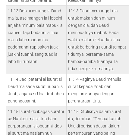
sadari ai pakon patarni.
Keesokan harinya
11:13 Dob ai iontang si Daud
11:13 Daud memanggil dia
ma ia, ase mangan ia i lobeini
untuk makan dan minum
anjaha minum, pala mabuk ia
dengan dia, dan Daud
ibahen. Tapi bodarini ai luar
membuatnya mabuk. Pada
ma ia laho modom hu
waktu malam keluarlah Uria
podomanni rap pakon juak-
untuk berbaring tidur di tempat
juak ni tuanni, seng tuad ia
tidurnya, bersama-sama
laho hu rumahni.
hamba-hamba tuannya. Ia
tidak pergi ke rumahnya.
11:14 Jadi patarni ai isurat si
11:14 Paginya Daud menulis
Daud ma sada surat hubani si
surat kepada Yoab dan
Joab, anjaha si Uria do ibahen
mengirimkannya dengan
panongosanni.
perantaraan Uria.
11:15 Isurat do ibagas suratni
11:15 Ditulisnya dalam surat
ai: Nahkon ma si Uria bani
itu, demikian: “Tempatkanlah
parporangan sijobuanni, dob
Uria di barisan depan dalam
ai surut ma nasiam hun
pertempuran yang paling