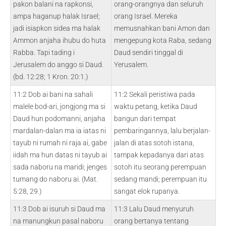
pakon balani na rapkonsi,
orang-orangnya dan seluruh
ampa haganup halak Israel;
orang Israel. Mereka
jadi isiapkon sidea ma halak
memusnahkan bani Amon dan
Ammon anjaha ihubu do huta
mengepung kota Raba, sedang
Rabba. Tapi tading i
Daud sendiri tinggal di
Jerusalem do anggo si Daud.
Yerusalem.
(bd. 12:28; 1 Kron. 20:1.)
11:2 Dob ai bani na sahali
11:2 Sekali peristiwa pada
malele bod-ari, jongjong ma si
waktu petang, ketika Daud
Daud hun podomanni, anjaha
bangun dari tempat
mardalan-dalan ma ia iatas ni
pembaringannya, lalu berjalan-
tayub ni rumah ni raja ai, gabe
jalan di atas sotoh istana,
iidah ma hun datas ni tayub ai
tampak kepadanya dari atas
sada naboru na maridi; jenges
sotoh itu seorang perempuan
tumang do naboru ai. (Mat.
sedang mandi; perempuan itu
5:28, 29.)
sangat elok rupanya.
11:3 Dob ai isuruh si Daud ma
11:3 Lalu Daud menyuruh
na manungkun pasal naboru
orang bertanya tentang