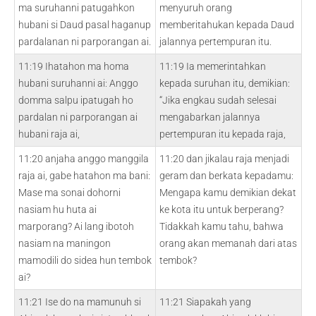
ma suruhanni patugahkon
menyuruh orang
hubani si Daud pasal haganup
memberitahukan kepada Daud
pardalanan ni parporangan ai.
jalannya pertempuran itu.
11:19 Ihatahon ma homa
11:19 Ia memerintahkan
hubani suruhanni ai: Anggo
kepada suruhan itu, demikian:
domma salpu ipatugah ho
“Jika engkau sudah selesai
pardalan ni parporangan ai
mengabarkan jalannya
hubani raja ai,
pertempuran itu kepada raja,
11:20 anjaha anggo manggila
11:20 dan jikalau raja menjadi
raja ai, gabe hatahon ma bani:
geram dan berkata kepadamu:
Mase ma sonai dohorni
Mengapa kamu demikian dekat
nasiam hu huta ai
ke kota itu untuk berperang?
marporang? Ai lang ibotoh
Tidakkah kamu tahu, bahwa
nasiam na maningon
orang akan memanah dari atas
mamodili do sidea hun tembok
tembok?
ai?
11:21 Ise do na mamunuh si
11:21 Siapakah yang