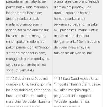
parpadanan ai, halak Israel
orang Israel dan orang Yehuda
pakon halak Juda marianan
diam dalam pondok, juga
ibagas lampo-lampo do;
tuanku Yoab dan hamba-
anjaha tuanku si Joab
hamba tuanku sendiri
marlampo-lampo sonin i
berkemah di padang; masakan
ladang; tor ra ma ahu masuk
aku pulang ke rumahku untuk
hu rumahku laho mangan,
makan minum dan tidur
minum pakon modom rap
dengan isteriku? Demi hidupmu
pakon parinangonku? Songon
dan demi nyawamu, aku
sintongni manggoluh ham,
takkan melakukan hal itu!”
manggoluh pakon tonduymu,
seng ra ahu mambahen na
sonai. (1 Sam. 4:4.)
11:12 Dob ai nini si Daud ma
11:12 Kata Daud kepada Uria:
dompak si Uria: Tading ijon ma
“Tinggallah hari ini di sini. Besok
ho lobei sadari on, patar pe ho
aku akan melepas engkau
husuruh mulak. Jadi tading
pergi.” Jadi Uria tinggal di
ma si Uria i Jerusalem bani na
Yerusalem pada hari itu.