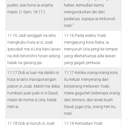
pudini, ase hona ia anjaha
hebat, kemudian kamu
matei. (1 Sam. 18:17.)
mengundurkan diri dari
padanya, supaya ia terbunuh
mati.”
11:16 Jadi sanggah na laho
11:16 Pada waktu Yoab
mangkubu huta ai si Joab
mengepung kota Raba, ia
ipatuduh ma si Uria bani ianan
menyuruh Uria pergi ke tempat
na dob binotohni hinan adong
yang diketahuinya ada lawan
halak na garang ijai.
yang gagah perkasa.
11:17 Dob ai luar ma dalahi ni
11:17 Ketika orang-orang kota
huta ai laho marsiporangan
itu keluar menyerang dan
pakon si Joab. Matei ma deba
berperang melawan Yoab,
humbani juak-juak ni si Daud,
maka gugurlah beberapa orang
matei do homa si Uria, halak
dari tentara, dari anak buah
Heti ai.
Daud; juga Uria, orang Het itu,
mati.
11:18 Dob ai isuruh si Joab
11:18 Kemudian Yoab