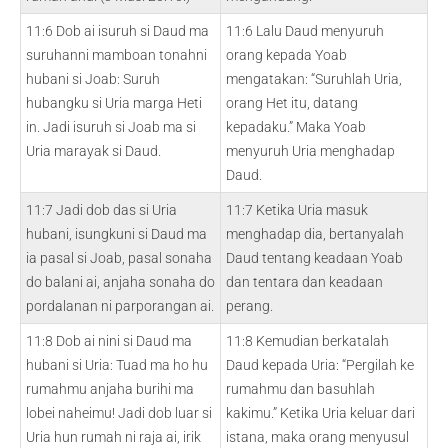
11:6 Dob ai isuruh si Daud ma
11:6 Lalu Daud menyuruh
suruhanni mamboan tonahni
orang kepada Yoab
hubani si Joab: Suruh
mengatakan: “Suruhlah Uria,
hubangku si Uria marga Heti
orang Het itu, datang
in. Jadi isuruh si Joab ma si
kepadaku.” Maka Yoab
Uria marayak si Daud.
menyuruh Uria menghadap
Daud.
11:7 Jadi dob das si Uria
11:7 Ketika Uria masuk
hubani, isungkuni si Daud ma
menghadap dia, bertanyalah
ia pasal si Joab, pasal sonaha
Daud tentang keadaan Yoab
do balani ai, anjaha sonaha do
dan tentara dan keadaan
pordalanan ni parporangan ai.
perang.
11:8 Dob ai nini si Daud ma
11:8 Kemudian berkatalah
hubani si Uria: Tuad ma ho hu
Daud kepada Uria: “Pergilah ke
rumahmu anjaha burihi ma
rumahmu dan basuhlah
lobei naheimu! Jadi dob luar si
kakimu.” Ketika Uria keluar dari
Uria hun rumah ni raja ai, irik
istana, maka orang menyusul