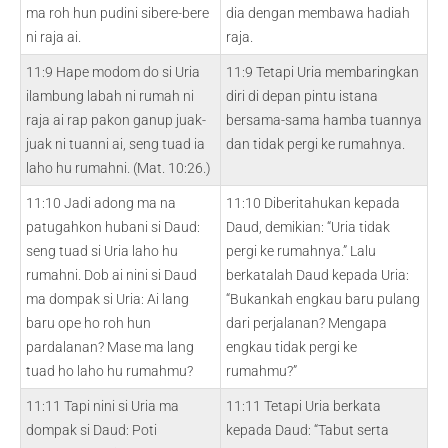
ma roh hun pudini sibere-bere
dia dengan membawa hadiah
ni raja ai.
raja.
11:9 Hape modom do si Uria
11:9 Tetapi Uria membaringkan
ilambung labah ni rumah ni
diri di depan pintu istana
raja ai rap pakon ganup juak-
bersama-sama hamba tuannya
juak ni tuanni ai, seng tuad ia
dan tidak pergi ke rumahnya.
laho hu rumahni. (Mat. 10:26.)
11:10 Jadi adong ma na
11:10 Diberitahukan kepada
patugahkon hubani si Daud:
Daud, demikian: “Uria tidak
seng tuad si Uria laho hu
pergi ke rumahnya.” Lalu
rumahni. Dob ai nini si Daud
berkatalah Daud kepada Uria:
ma dompak si Uria: Ai lang
“Bukankah engkau baru pulang
baru ope ho roh hun
dari perjalanan? Mengapa
pardalanan? Mase ma lang
engkau tidak pergi ke
tuad ho laho hu rumahmu?
rumahmu?”
11:11 Tapi nini si Uria ma
11:11 Tetapi Uria berkata
dompak si Daud: Poti
kepada Daud: “Tabut serta