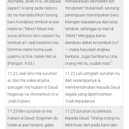
Abimelek, anak ni si Jerubbaal
menewaskan Abimelekh bin
sapari? Ai lang sada naboru
Yerubeset? Bukankah seorang
do na mandabuhkon losung
perempuan menimpakan batu
bani hundatas tembok ai ase
kilangan kepadanya dari atas
matei ia i Tebes? Mase ma
tembok, sehingga ia mati di
sonai dohorni laho nasiam hu
Tebes? Mengapa kamu
tembok ai? Jadi hatahon ma:
demikian dekat ke tembok itu?
Domma matei homa juak-
— maka haruslah engkau
juakmu si Uria, halak Heti ai.
berkata: Juga hambamu Uria,
(Panguh. 9:53.)
orang Het itu, sudah mati.”
11:22 Jadi laho ma suruhan
11:22 Lalu pergilah suruhan itu
ai, das ma sidea anjaha
dan sesampainya ia
ipatugah ma hubani si Daud
memberitahukan kepada Daud
haganup na tinonahkon ni si
segala yang diperintahkan
Joab hubani.
Yoab kepadanya.
11:23 Nini suruhan ai ma
11:23 Suruhan itu berkata
hubani si Daud: Gogohan do
kepada Daud: “Orang-orang itu
halak ai ase hanami, gabe
lebih kuat dari pada kami dan