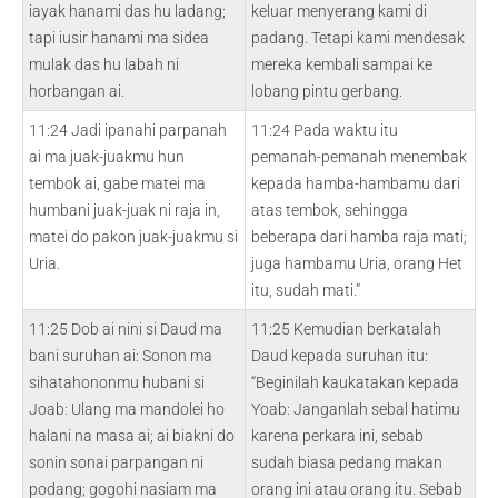
iayak hanami das hu ladang;
keluar menyerang kami di
tapi iusir hanami ma sidea
padang. Tetapi kami mendesak
mulak das hu labah ni
mereka kembali sampai ke
horbangan ai.
lobang pintu gerbang.
11:24 Jadi ipanahi parpanah
11:24 Pada waktu itu
ai ma juak-juakmu hun
pemanah-pemanah menembak
tembok ai, gabe matei ma
kepada hamba-hambamu dari
humbani juak-juak ni raja in,
atas tembok, sehingga
matei do pakon juak-juakmu si
beberapa dari hamba raja mati;
Uria.
juga hambamu Uria, orang Het
itu, sudah mati.”
11:25 Dob ai nini si Daud ma
11:25 Kemudian berkatalah
bani suruhan ai: Sonon ma
Daud kepada suruhan itu:
sihatahononmu hubani si
“Beginilah kaukatakan kepada
Joab: Ulang ma mandolei ho
Yoab: Janganlah sebal hatimu
halani na masa ai; ai biakni do
karena perkara ini, sebab
sonin sonai parpangan ni
sudah biasa pedang makan
podang; gogohi nasiam ma
orang ini atau orang itu. Sebab