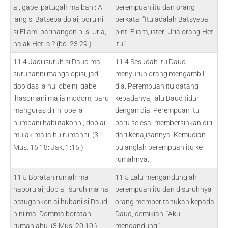
ai, gabe ipatugah ma bani: Ai
perempuan itu dan orang
lang si Batseba do ai, boru ni
berkata: “Itu adalah Batsyeba
si Eliam, parinangon ni si Uria,
binti Eliam, isteri Uria orang Het
halak Heti ai? (bd. 23:29.)
itu.”
11:4 Jadi isuruh si Daud ma
11:4 Sesudah itu Daud
suruhanni mangalopisi; jadi
menyuruh orang mengambil
dob das ia hu lobeini; gabe
dia. Perempuan itu datang
ihasomani ma ia modom; baru
kepadanya, lalu Daud tidur
manguras dirini ope ia
dengan dia. Perempuan itu
humbani habutakonni, dob ai
baru selesai membersihkan diri
mulak ma ia hu rumahni. (3
dari kenajisannya. Kemudian
Mus. 15:18: Jak. 1:15.)
pulanglah perempuan itu ke
rumahnya.
11:5 Boratan rumah ma
11:5 Lalu mengandunglah
naboru ai; dob ai isuruh ma na
perempuan itu dan disuruhnya
patugahkon ai hubani si Daud,
orang memberitahukan kepada
nini ma: Domma boratan
Daud, demikian: “Aku
rumah ahu. (3 Mus. 20:10.)
mengandung.”