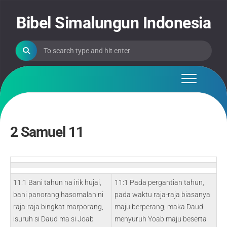
Skip
to
Bibel Simalungun Indonesia
content
2 Samuel 11
11:1 Bani tahun na irik hujai,
11:1 Pada pergantian tahun,
bani panorang hasomalan ni
pada waktu raja-raja biasanya
raja-raja bingkat marporang,
maju berperang, maka Daud
isuruh si Daud ma si Joab
menyuruh Yoab maju beserta