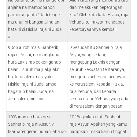
Naibatanta do, na mangurupi
Allah kita, yang membantu kita
anjaha na mambobahon
dan melakukan peperangan
parporanganta.” Jadi tenger
kita.” Oleh kata-kata Hizkia, raja
ma uhur ni bangsa ai halani
Yehuda itu, rakyat mendapat
hata ni si Hiskia, raja ni Juda
kepercayaannya kembali.
ai.
9Dob ai roh ma si Sanherib,
9 Sesudah itu Sanherib, raja
raja ni Assur, na mangkubu
Asyur, yang sedang
huta Lakis rap pakon ganup
mengepung Lakhis dengan
balani, isuruh ma juakjuakni
seluruh kekuatan tentaranya,
hu Jerusalem marayak si
mengutus beberapa pegawai
Hiskia, raja ni Juda, ampa
ke Yerusalem, kepada Hizkia,
haganup halak Juda, na i
raja Yehuda, dan kepada
Jerusalem, nini ma,
semua orang Yehuda yang ada
di Yerusalem, dengan pesan:
10“Sonon do hata ni si
10 “Beginilah titah Sanherib,
Sanherib, raja ni Assur, ?
raja Asyur: Apakah yang kamu
Marhatengeran hubani aha do
harapkan, maka kamu tinggal