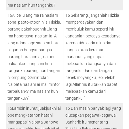
ma nasiam hun tanganku?
15Ai pe, ulang ma ra nasiam
15 Sekarang, janganlah Hizkia
sonai paoto-otoon ni si Hiskia,
memperdayakan dan
barang pakahouonni! Ulang
membujuk kamu seperti ini!
ma haporsayai nasiam ia! Ai
Janganlah percaya kepadanya,
lang adong age sada naibata
karena tidak ada allah dari
ni ganup bangsa-bangsa
bangsa atau kerajaan
barang harajaon ai, na boi
manapun yang dapat
paluahkon bangsani hun
melepaskan bangsanya dari
tanganku barang hun tangan
tanganku dan dari tangan
ni ompung. Samintolah
nenek moyangku, lebih-lebih
Naibata nasiam ai ma, mintor
lagi Allahmu itu takkan dapat
tarpaluah-Si ma nasiam hun
melepaskan kamu dari
tanganku??”
tanganku!”
16Lambin inunut juakjuakni ai
16 Dan masih banyak lagi yang
ope mangkatahon hatani
diucapkan pegawai-pegawai
mangapasi Naibata Jahowa
Sanherib itu menentang