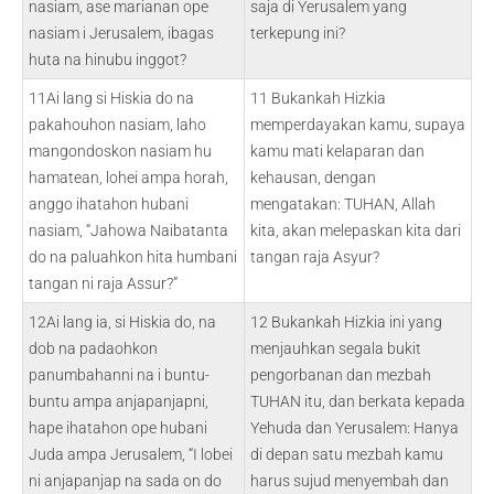
nasiam, ase marianan ope
saja di Yerusalem yang
nasiam i Jerusalem, ibagas
terkepung ini?
huta na hinubu inggot?
11Ai lang si Hiskia do na
11 Bukankah Hizkia
pakahouhon nasiam, laho
memperdayakan kamu, supaya
mangondoskon nasiam hu
kamu mati kelaparan dan
hamatean, lohei ampa horah,
kehausan, dengan
anggo ihatahon hubani
mengatakan: TUHAN, Allah
nasiam, “Jahowa Naibatanta
kita, akan melepaskan kita dari
do na paluahkon hita humbani
tangan raja Asyur?
tangan ni raja Assur?”
12Ai lang ia, si Hiskia do, na
12 Bukankah Hizkia ini yang
dob na padaohkon
menjauhkan segala bukit
panumbahanni na i buntu-
pengorbanan dan mezbah
buntu ampa anjapanjapni,
TUHAN itu, dan berkata kepada
hape ihatahon ope hubani
Yehuda dan Yerusalem: Hanya
Juda ampa Jerusalem, “I lobei
di depan satu mezbah kamu
ni anjapanjap na sada on do
harus sujud menyembah dan