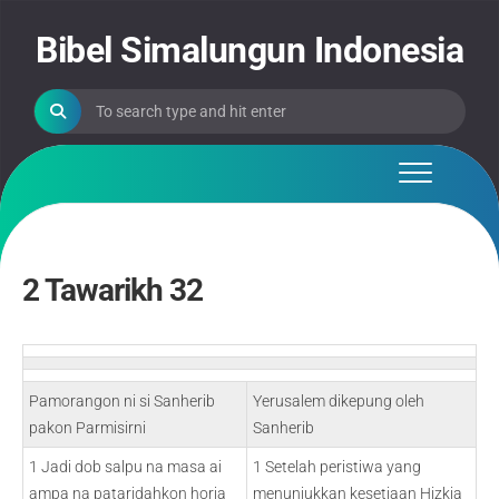
Skip
to
Bibel Simalungun Indonesia
content
2 Tawarikh 32
Pamorangon ni si Sanherib
Yerusalem dikepung oleh
pakon Parmisirni
Sanherib
1 Jadi dob salpu na masa ai
1 Setelah peristiwa yang
ampa na pataridahkon horja
menunjukkan kesetiaan Hizkia