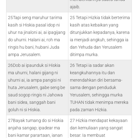
ajaib.
25Tapi seng maruhur tarima
25 Tetapi Hizkia tidak berterima
kasih si Hiskia pasal idop ni
kasih atas kebaikan yang
uhur na jinaloni ai, ai ipagijang
ditunjukkan kepadanya, karena
do uhurni. Halani ai, roh ma
ia menjadi angkuh, sehingga ia
ringis hu bani, hubani Juda
dan Yehuda dan Yerusalem
ampa Jerusalem.
ditimpa murka.
26Dob ai ipaunduk si Hiskia
26 Tetapi ia sadar akan
ma uhurni, halani gijang ni
keangkuhannya itu dan
uhurni ai, ia ampa pangisi ni
merendahkan diri bersama-
huta Jerusalem, gabe seng be
sama dengan penduduk
saud sogop ringis ni Jahowa
Yerusalem, sehingga murka
bani sidea, sanggah bani
TUHAN tidak menimpa mereka
goluh ni si Hiskia.
pada zaman Hizkia.
27Bayak tumang do si Hiskia
27 Hizkia mendapat kekayaan
anjaha sangap; ipadear ma
dan kemuliaan yang sangat
bani kamar parartaan, ianan
besar. Ia membuat