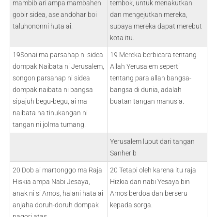
mambibiari ampa mambahen
tembok, untuk menakutkan
gobir sidea, ase andohar boi
dan mengejutkan mereka,
taluhononni huta ai.
supaya mereka dapat merebut
kota itu.
19Sonai ma parsahap ni sidea
19 Mereka berbicara tentang
dompak Naibata ni Jerusalem,
Allah Yerusalem seperti
songon parsahap ni sidea
tentang para allah bangsa-
dompak naibata ni bangsa
bangsa di dunia, adalah
sipajuh begu-begu, ai ma
buatan tangan manusia.
naibata na tinukangan ni
tangan ni jolma tumang.
Yerusalem luput dari tangan
Sanherib
20 Dob ai martonggo ma Raja
20 Tetapi oleh karena itu raja
Hiskia ampa Nabi Jesaya,
Hizkia dan nabi Yesaya bin
anak ni si Amos, halani hata ai
Amos berdoa dan berseru
anjaha doruh-doruh dompak
kepada sorga.
nagori atas.