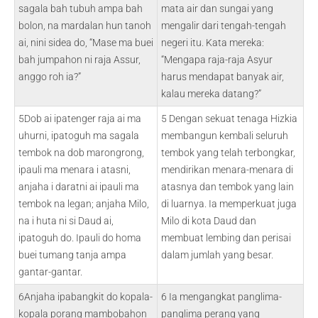
sagala bah tubuh ampa bah
mata air dan sungai yang
bolon, na mardalan hun tanoh
mengalir dari tengah-tengah
ai, nini sidea do, “Mase ma buei
negeri itu. Kata mereka:
bah jumpahon ni raja Assur,
“Mengapa raja-raja Asyur
anggo roh ia?”
harus mendapat banyak air,
kalau mereka datang?”
5Dob ai ipatenger raja ai ma
5 Dengan sekuat tenaga Hizkia
uhurni, ipatoguh ma sagala
membangun kembali seluruh
tembok na dob marongrong,
tembok yang telah terbongkar,
ipauli ma menara i atasni,
mendirikan menara-menara di
anjaha i daratni ai ipauli ma
atasnya dan tembok yang lain
tembok na legan; anjaha Milo,
di luarnya. Ia memperkuat juga
na i huta ni si Daud ai,
Milo di kota Daud dan
ipatoguh do. Ipauli do homa
membuat lembing dan perisai
buei tumang tanja ampa
dalam jumlah yang besar.
gantar-gantar.
6Anjaha ipabangkit do kopala-
6 Ia mengangkat panglima-
kopala porang mambobahon
panglima perang yang