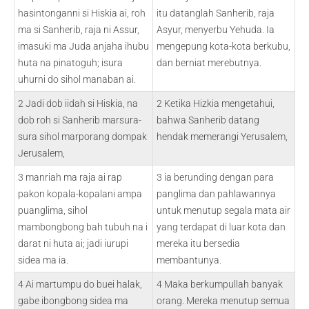
hasintonganni si Hiskia ai, roh
itu datanglah Sanherib, raja
ma si Sanherib, raja ni Assur,
Asyur, menyerbu Yehuda. Ia
imasuki ma Juda anjaha ihubu
mengepung kota-kota berkubu,
huta na pinatoguh; isura
dan berniat merebutnya.
uhurni do sihol manaban ai.
2 Jadi dob iidah si Hiskia, na
2 Ketika Hizkia mengetahui,
dob roh si Sanherib marsura-
bahwa Sanherib datang
sura sihol marporang dompak
hendak memerangi Yerusalem,
Jerusalem,
3 manriah ma raja ai rap
3 ia berunding dengan para
pakon kopala-kopalani ampa
panglima dan pahlawannya
puanglima, sihol
untuk menutup segala mata air
mambongbong bah tubuh na i
yang terdapat di luar kota dan
darat ni huta ai; jadi iurupi
mereka itu bersedia
sidea ma ia.
membantunya.
4 Ai martumpu do buei halak,
4 Maka berkumpullah banyak
gabe ibongbong sidea ma
orang. Mereka menutup semua