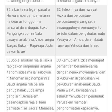
na adong ibagas uhurni.
diketahui segala isi hatinya.
32Ia barita na legan pasal si
32 Selebihnya dari riwayat
Hiskia ampa pambahenanni
Hizkia dan perbuatan-
na dear ai, tonggor ma,
perbuatannya yang setia,
tarsurat do ai ibagas Buku
sesungguhnya semuanya itu
Pangungkabon ni Nabi
tertulis dalam penglihatan nabi
Jesaya, anak ni si Amos, ampa
Yesaya bin Amos, dalam kitab
ibagas Buku ni Raja-raja Juda
raja-raja Yehuda dan Israel.
pakon Israel.
33Dob ai modom ma si Hiskia
33 Kemudian Hizkia mendapat
rap pakon ompungni, anjaha
perhentian bersama-sama
itanom sidea ma ia i raboyon
dengan nenek moyangnya, dan
ni tanoman ni ginompar ni si
dikuburkan di pendakian ke
Daud, anjaha roh bei ma
pekuburan anak-anak Daud.
ganup halak Juda ampa
Pada waktu kematiannya
pangisi ni Jerusalem
seluruh Yehuda dan penduduk
pasangapkon raja ai bani
Yerusalem memberi
parmateini ai. Jadi si Manasse,
penghormatan kepadanya.