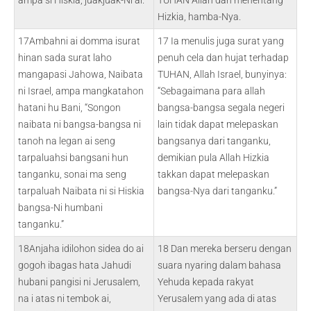
ampa si Hiskia, juakjuak-Ni ai.
TUHAN Allah dan menentang
Hizkia, hamba-Nya.
17Ambahni ai domma isurat
17 Ia menulis juga surat yang
hinan sada surat laho
penuh cela dan hujat terhadap
mangapasi Jahowa, Naibata
TUHAN, Allah Israel, bunyinya:
ni Israel, ampa mangkatahon
“Sebagaimana para allah
hatani hu Bani, “Songon
bangsa-bangsa segala negeri
naibata ni bangsa-bangsa ni
lain tidak dapat melepaskan
tanoh na legan ai seng
bangsanya dari tanganku,
tarpaluahsi bangsani hun
demikian pula Allah Hizkia
tanganku, sonai ma seng
takkan dapat melepaskan
tarpaluah Naibata ni si Hiskia
bangsa-Nya dari tanganku.”
bangsa-Ni humbani
tanganku.”
18Anjaha idilohon sidea do ai
18 Dan mereka berseru dengan
gogoh ibagas hata Jahudi
suara nyaring dalam bahasa
hubani pangisi ni Jerusalem,
Yehuda kepada rakyat
na i atas ni tembok ai,
Yerusalem yang ada di atas