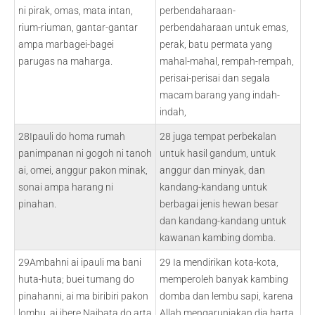
ni pirak, omas, mata intan,
perbendaharaan-
rium-riuman, gantar-gantar
perbendaharaan untuk emas,
ampa marbagei-bagei
perak, batu permata yang
parugas na maharga.
mahal-mahal, rempah-rempah,
perisai-perisai dan segala
macam barang yang indah-
indah,
28Ipauli do homa rumah
28 juga tempat perbekalan
panimpanan ni gogoh ni tanoh
untuk hasil gandum, untuk
ai, omei, anggur pakon minak,
anggur dan minyak, dan
sonai ampa harang ni
kandang-kandang untuk
pinahan.
berbagai jenis hewan besar
dan kandang-kandang untuk
kawanan kambing domba.
29Ambahni ai ipauli ma bani
29 Ia mendirikan kota-kota,
huta-huta; buei tumang do
memperoleh banyak kambing
pinahanni, ai ma biribiri pakon
domba dan lembu sapi, karena
lombu, ai ibere Naibata do arta
Allah mengaruniakan dia harta