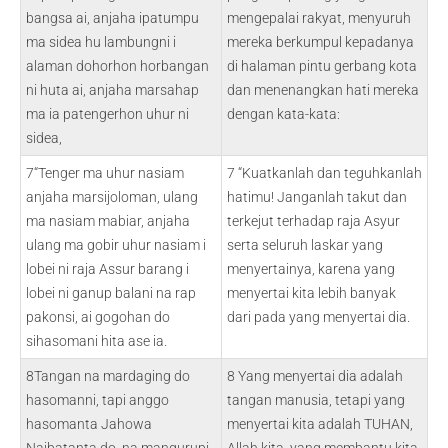
bangsa ai, anjaha ipatumpu
mengepalai rakyat, menyuruh
ma sidea hu lambungni i
mereka berkumpul kepadanya
alaman dohorhon horbangan
di halaman pintu gerbang kota
ni huta ai, anjaha marsahap
dan menenangkan hati mereka
ma ia patengerhon uhur ni
dengan kata-kata:
sidea,
7“Tenger ma uhur nasiam
7 “Kuatkanlah dan teguhkanlah
anjaha marsijoloman, ulang
hatimu! Janganlah takut dan
ma nasiam mabiar, anjaha
terkejut terhadap raja Asyur
ulang ma gobir uhur nasiam i
serta seluruh laskar yang
lobei ni raja Assur barang i
menyertainya, karena yang
lobei ni ganup balani na rap
menyertai kita lebih banyak
pakonsi, ai gogohan do
dari pada yang menyertai dia.
sihasomani hita ase ia.
8Tangan na mardaging do
8 Yang menyertai dia adalah
hasomanni, tapi anggo
tangan manusia, tetapi yang
hasomanta Jahowa
menyertai kita adalah TUHAN,