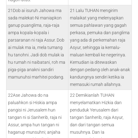
21Dob ai isuruh Jahowa ma
21 Lalu TUHAN mengirim
sada malekat-Ni maniapkon
malaikat yang melenyapkan
ganup puanglima, raja-raja
semua pahlawan yang gagah
ampa kopala-kopala i
perkasa, pemuka dan panglima
parsaranan ni raja Assur. Dob
yang ada di perkemahan raja
ai mulak ma ia, mela tumang
Asyur, sehingga ia kemalu-
hu tanohni. Jadi dob mulak ia
maluan kembali ke negerinya.
hu rumah ni naibatani, roh ma
Kemudian ia ditewaskan
piga-piga anakni sandiri
dengan pedang oleh anak-anak
mamunuhsi marhitei podang.
kandungnya sendiri ketika ia
memasuki rumah allahnya.
22Ase Jahowa do na
22 Demikianlah TUHAN
paluahkon si Hiskia ampa
menyelamatkan Hizkia dan
pangisi ni Jerusalem hun
penduduk Yerusalem dari
tangan ni si Sanherib, raja ni
tangan Sanherib, raja Asyur,
Assur, ampa hun tangan ni
dan dari tangan semua
haganup munsuhni; anjaha
musuhnya. Dan Ia