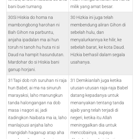
bani buei tumang.
milik yang amat besar.
30Si Hiskia do homa na
30 Hizkia ini juga telah
mambongbong harohan ni
membendung aliran Gihon di
Bah Gihon na parbuntu,
sebelah hulu, dan
anjaha ipadalan ma ai hun
menyalurkannya ke hilir, ke
toruh ni tanoh hu huta ni si
sebelah barat, ke kota Daud.
Daud na hampit hasundutan.
Hizkia berhasil dalam segala
Mardohar do si Hiskia bani
usahanya.
ganup horjani.
31Tapi dob roh suruhan ni raja
31 Demikianlah juga ketika
hun Babel, ai ma na sinuruh
utusan-utusan raja-raja Babel
marayaksi, laho manungkun
datang kepadanya untuk
tanda halongangan na dob
menanyakan tentang tanda
masa i nagori ai, jadi
ajaib yang telah terjadi di
itadingkon Naibata ma ia, laho
negeri, ketika itu Allah
manlajousi anjaha laho
meninggalkan dia untuk
mangidah haganup atap aha
mencobainya, supaya