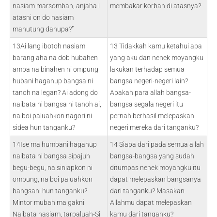
nasiam marsombah, anjaha i
membakar korban di atasnya?
atasni on do nasiam
manutung dahupa?”
13Ai lang ibotoh nasiam
13 Tidakkah kamu ketahui apa
barang aha na dob hubahen
yang aku dan nenek moyangku
ampa na binahen ni ompung
lakukan terhadap semua
hubani haganup bangsa ni
bangsa negeri-negeri lain?
tanoh na legan? Ai adong do
Apakah para allah bangsa-
naibata ni bangsa ni tanoh ai,
bangsa segala negeri itu
na boi paluahkon nagori ni
pernah berhasil melepaskan
sidea hun tanganku?
negeri mereka dari tanganku?
14Ise ma humbani haganup
14 Siapa dari pada semua allah
naibata ni bangsa sipajuh
bangsa-bangsa yang sudah
begu-begu, na siniapkon ni
ditumpas nenek moyangku itu
ompung, na boi paluahkon
dapat melepaskan bangsanya
bangsani hun tanganku?
dari tanganku? Masakan
Mintor mubah ma gakni
Allahmu dapat melepaskan
Naibata nasiam, tarpaluah-Si
kamu dari tanganku?