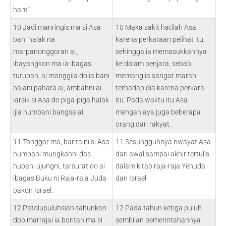
ham.”
10 Jadi manringis ma si Asa
10 Maka sakit hatilah Asa
bani halak na
karena perkataan pelihat itu,
marpanonggoran ai,
sehingga ia memasukkannya
ibayangkon ma ia ibagas
ke dalam penjara, sebab
tutupan, ai manggila do ia bani
memang ia sangat marah
halani pahara ai; ambahni ai
terhadap dia karena perkara
iarsik si Asa do piga-piga halak
itu. Pada waktu itu Asa
ijia humbani bangsa ai.
menganiaya juga beberapa
orang dari rakyat.
11 Tonggor ma, barita ni si Asa
11 Sesungguhnya riwayat Asa
humbani mungkahni das
dari awal sampai akhir tertulis
hubani ujungni, tarsurat do ai
dalam kitab raja-raja Yehuda
ibagas Buku ni Raja-raja Juda
dan Israel.
pakon Israel.
12 Patolupuluhsiah-tahunkon
12 Pada tahun ketiga puluh
dob marrajai ia boritan ma si
sembilan pemerintahannya