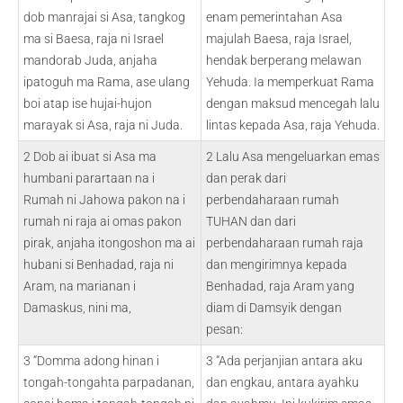
dob manrajai si Asa, tangkog
enam pemerintahan Asa
ma si Baesa, raja ni Israel
majulah Baesa, raja Israel,
mandorab Juda, anjaha
hendak berperang melawan
ipatoguh ma Rama, ase ulang
Yehuda. Ia memperkuat Rama
boi atap ise hujai-hujon
dengan maksud mencegah lalu
marayak si Asa, raja ni Juda.
lintas kepada Asa, raja Yehuda.
2 Dob ai ibuat si Asa ma
2 Lalu Asa mengeluarkan emas
humbani parartaan na i
dan perak dari
Rumah ni Jahowa pakon na i
perbendaharaan rumah
rumah ni raja ai omas pakon
TUHAN dan dari
pirak, anjaha itongoshon ma ai
perbendaharaan rumah raja
hubani si Benhadad, raja ni
dan mengirimnya kepada
Aram, na marianan i
Benhadad, raja Aram yang
Damaskus, nini ma,
diam di Damsyik dengan
pesan:
3 “Domma adong hinan i
3 “Ada perjanjian antara aku
tongah-tongahta parpadanan,
dan engkau, antara ayahku