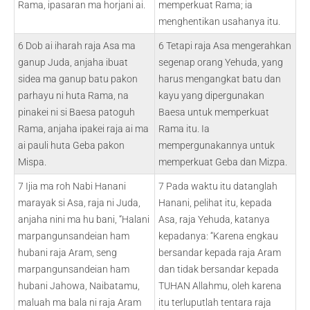
Rama, ipasaran ma horjani ai.
memperkuat Rama; ia
menghentikan usahanya itu.
6 Dob ai iharah raja Asa ma
6 Tetapi raja Asa mengerahkan
ganup Juda, anjaha ibuat
segenap orang Yehuda, yang
sidea ma ganup batu pakon
harus mengangkat batu dan
parhayu ni huta Rama, na
kayu yang dipergunakan
pinakei ni si Baesa patoguh
Baesa untuk memperkuat
Rama, anjaha ipakei raja ai ma
Rama itu. Ia
ai pauli huta Geba pakon
mempergunakannya untuk
Mispa.
memperkuat Geba dan Mizpa.
7 Ijia ma roh Nabi Hanani
7 Pada waktu itu datanglah
marayak si Asa, raja ni Juda,
Hanani, pelihat itu, kepada
anjaha nini ma hu bani, “Halani
Asa, raja Yehuda, katanya
marpangunsandeian ham
kepadanya: “Karena engkau
hubani raja Aram, seng
bersandar kepada raja Aram
marpangunsandeian ham
dan tidak bersandar kepada
hubani Jahowa, Naibatamu,
TUHAN Allahmu, oleh karena
maluah ma bala ni raja Aram
itu terluputlah tentara raja