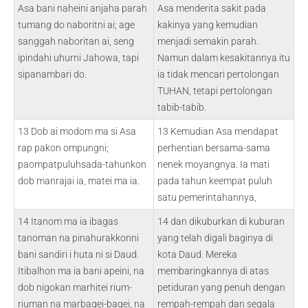
Asa bani naheini anjaha parah
Asa menderita sakit pada
tumang do naboritni ai; age
kakinya yang kemudian
sanggah naboritan ai, seng
menjadi semakin parah.
ipindahi uhurni Jahowa, tapi
Namun dalam kesakitannya itu
sipanambari do.
ia tidak mencari pertolongan
TUHAN, tetapi pertolongan
tabib-tabib.
13 Dob ai modom ma si Asa
13 Kemudian Asa mendapat
rap pakon ompungni;
perhentian bersama-sama
paompatpuluhsada-tahunkon
nenek moyangnya. Ia mati
dob manrajai ia, matei ma ia.
pada tahun keempat puluh
satu pemerintahannya,
14 Itanom ma ia ibagas
14 dan dikuburkan di kuburan
tanoman na pinahurakkonni
yang telah digali baginya di
bani sandiri i huta ni si Daud.
kota Daud. Mereka
Itibalhon ma ia bani apeini, na
membaringkannya di atas
dob nigokan marhitei rium-
petiduran yang penuh dengan
riuman na marbagei-bagei, na
rempah-rempah dan segala