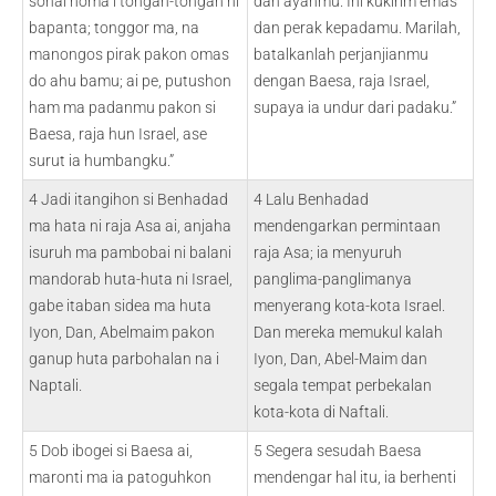
sonai homa i tongah-tongah ni
dan ayahmu. Ini kukirim emas
bapanta; tonggor ma, na
dan perak kepadamu. Marilah,
manongos pirak pakon omas
batalkanlah perjanjianmu
do ahu bamu; ai pe, putushon
dengan Baesa, raja Israel,
ham ma padanmu pakon si
supaya ia undur dari padaku.”
Baesa, raja hun Israel, ase
surut ia humbangku.”
4 Jadi itangihon si Benhadad
4 Lalu Benhadad
ma hata ni raja Asa ai, anjaha
mendengarkan permintaan
isuruh ma pambobai ni balani
raja Asa; ia menyuruh
mandorab huta-huta ni Israel,
panglima-panglimanya
gabe itaban sidea ma huta
menyerang kota-kota Israel.
Iyon, Dan, Abelmaim pakon
Dan mereka memukul kalah
ganup huta parbohalan na i
Iyon, Dan, Abel-Maim dan
Naptali.
segala tempat perbekalan
kota-kota di Naftali.
5 Dob ibogei si Baesa ai,
5 Segera sesudah Baesa
maronti ma ia patoguhkon
mendengar hal itu, ia berhenti