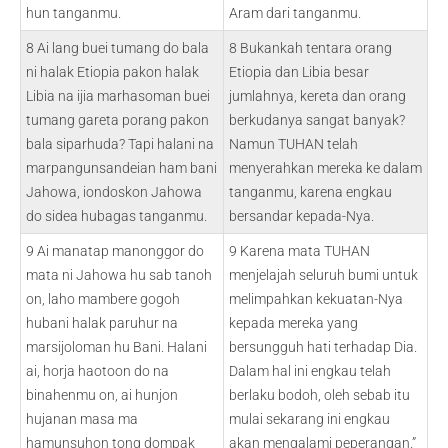
hun tanganmu.
Aram dari tanganmu.
8 Ai lang buei tumang do bala
8 Bukankah tentara orang
ni halak Etiopia pakon halak
Etiopia dan Libia besar
Libia na ijia marhasoman buei
jumlahnya, kereta dan orang
tumang gareta porang pakon
berkudanya sangat banyak?
bala siparhuda? Tapi halani na
Namun TUHAN telah
marpangunsandeian ham bani
menyerahkan mereka ke dalam
Jahowa, iondoskon Jahowa
tanganmu, karena engkau
do sidea hubagas tanganmu.
bersandar kepada-Nya.
9 Ai manatap manonggor do
9 Karena mata TUHAN
mata ni Jahowa hu sab tanoh
menjelajah seluruh bumi untuk
on, laho mambere gogoh
melimpahkan kekuatan-Nya
hubani halak paruhur na
kepada mereka yang
marsijoloman hu Bani. Halani
bersungguh hati terhadap Dia.
ai, horja haotoon do na
Dalam hal ini engkau telah
binahenmu on, ai hunjon
berlaku bodoh, oleh sebab itu
hujanan masa ma
mulai sekarang ini engkau
hamunsuhon tong dompak
akan mengalami peperangan.”