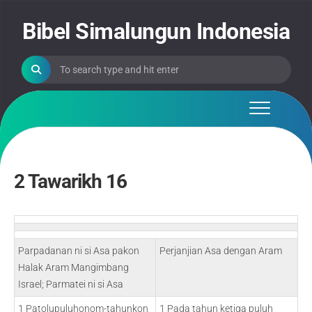
Skip
to
Bibel Simalungun Indonesia
content
2 Tawarikh 16
Parpadanan ni si Asa pakon
Perjanjian Asa dengan Aram
Halak Aram Mangimbang
Israel; Parmatei ni si Asa
1 Patolupuluhonom-tahunkon
1 Pada tahun ketiga puluh