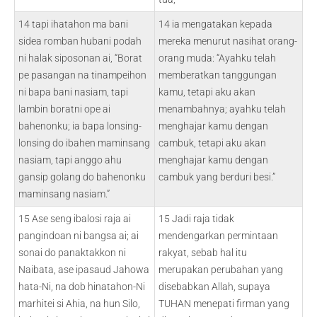
14 tapi ihatahon ma bani
14 ia mengatakan kepada
sidea romban hubani podah
mereka menurut nasihat orang-
ni halak siposonan ai, “Borat
orang muda: “Ayahku telah
pe pasangan na tinampeihon
memberatkan tanggungan
ni bapa bani nasiam, tapi
kamu, tetapi aku akan
lambin boratni ope ai
menambahnya; ayahku telah
bahenonku; ia bapa lonsing-
menghajar kamu dengan
lonsing do ibahen maminsang
cambuk, tetapi aku akan
nasiam, tapi anggo ahu
menghajar kamu dengan
gansip golang do bahenonku
cambuk yang berduri besi.”
maminsang nasiam.”
15 Ase seng ibalosi raja ai
15 Jadi raja tidak
pangindoan ni bangsa ai; ai
mendengarkan permintaan
sonai do panaktakkon ni
rakyat, sebab hal itu
Naibata, ase ipasaud Jahowa
merupakan perubahan yang
hata-Ni, na dob hinatahon-Ni
disebabkan Allah, supaya
marhitei si Ahia, na hun Silo,
TUHAN menepati firman yang