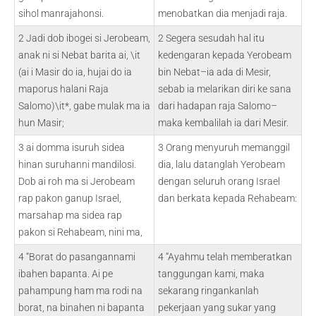
sihol manrajahonsi.
menobatkan dia menjadi raja.
2 Jadi dob ibogei si Jerobeam,
2 Segera sesudah hal itu
anak ni si Nebat barita ai, \it
kedengaran kepada Yerobeam
(ai i Masir do ia, hujai do ia
bin Nebat–ia ada di Mesir,
maporus halani Raja
sebab ia melarikan diri ke sana
Salomo)\it*, gabe mulak ma ia
dari hadapan raja Salomo–
hun Masir;
maka kembalilah ia dari Mesir.
3 ai domma isuruh sidea
3 Orang menyuruh memanggil
hinan suruhanni mandilosi.
dia, lalu datanglah Yerobeam
Dob ai roh ma si Jerobeam
dengan seluruh orang Israel
rap pakon ganup Israel,
dan berkata kepada Rehabeam:
marsahap ma sidea rap
pakon si Rehabeam, nini ma,
4 “Borat do pasangannami
4 “Ayahmu telah memberatkan
ibahen bapanta. Ai pe
tanggungan kami, maka
pahampung ham ma rodi na
sekarang ringankanlah
borat, na binahen ni bapanta
pekerjaan yang sukar yang