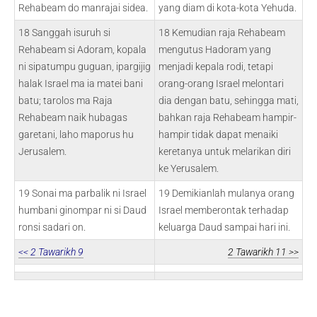
Rehabeam do manrajai sidea.
yang diam di kota-kota Yehuda.
18 Sanggah isuruh si
18 Kemudian raja Rehabeam
Rehabeam si Adoram, kopala
mengutus Hadoram yang
ni sipatumpu guguan, ipargijig
menjadi kepala rodi, tetapi
halak Israel ma ia matei bani
orang-orang Israel melontari
batu; tarolos ma Raja
dia dengan batu, sehingga mati,
Rehabeam naik hubagas
bahkan raja Rehabeam hampir-
garetani, laho maporus hu
hampir tidak dapat menaiki
Jerusalem.
keretanya untuk melarikan diri
ke Yerusalem.
19 Sonai ma parbalik ni Israel
19 Demikianlah mulanya orang
humbani ginompar ni si Daud
Israel memberontak terhadap
ronsi sadari on.
keluarga Daud sampai hari ini.
<< 2 Tawarikh 9
2 Tawarikh 11 >>