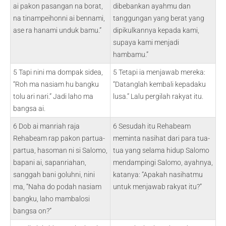
ai pakon pasangan na borat,
dibebankan ayahmu dan
na tinampeihonni ai bennami,
tanggungan yang berat yang
ase ra hanami unduk bamu.”
dipikulkannya kepada kami,
supaya kami menjadi
hambamu.”
5 Tapi nini ma dompak sidea,
5 Tetapi ia menjawab mereka:
“Roh ma nasiam hu bangku
“Datanglah kembali kepadaku
tolu ari nari.” Jadi laho ma
lusa.” Lalu pergilah rakyat itu.
bangsa ai.
6 Dob ai manriah raja
6 Sesudah itu Rehabeam
Rehabeam rap pakon partua-
meminta nasihat dari para tua-
partua, hasoman ni si Salomo,
tua yang selama hidup Salomo
bapani ai, sapanriahan,
mendampingi Salomo, ayahnya,
sanggah bani goluhni, nini
katanya: “Apakah nasihatmu
ma, “Naha do podah nasiam
untuk menjawab rakyat itu?”
bangku, laho mambalosi
bangsa on?”