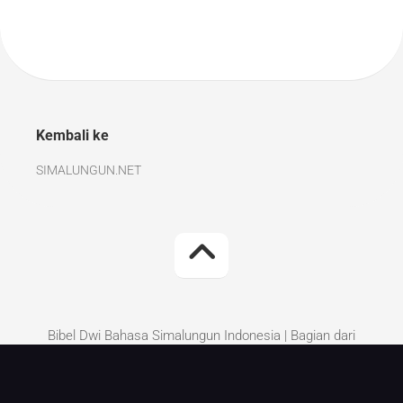
Kembali ke
SIMALUNGUN.NET
Bibel Dwi Bahasa Simalungun Indonesia | Bagian dari
Simalungun.Net | Kritik dan Saran perbaikan silakan
tinggalkan di komentar.