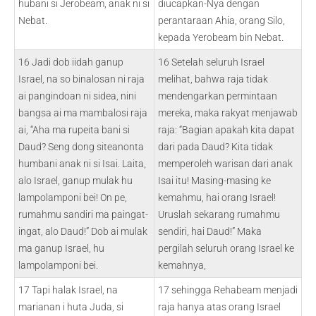
hubani si Jerobeam, anak ni si
diucapkan-Nya dengan
Nebat.
perantaraan Ahia, orang Silo,
kepada Yerobeam bin Nebat.
16 Jadi dob iidah ganup
16 Setelah seluruh Israel
Israel, na so binalosan ni raja
melihat, bahwa raja tidak
ai pangindoan ni sidea, nini
mendengarkan permintaan
bangsa ai ma mambalosi raja
mereka, maka rakyat menjawab
ai, “Aha ma rupeita bani si
raja: “Bagian apakah kita dapat
Daud? Seng dong siteanonta
dari pada Daud? Kita tidak
humbani anak ni si Isai. Laita,
memperoleh warisan dari anak
alo Israel, ganup mulak hu
Isai itu! Masing-masing ke
lampolamponi bei! On pe,
kemahmu, hai orang Israel!
rumahmu sandiri ma paingat-
Uruslah sekarang rumahmu
ingat, alo Daud!” Dob ai mulak
sendiri, hai Daud!” Maka
ma ganup Israel, hu
pergilah seluruh orang Israel ke
lampolamponi bei.
kemahnya,
17 Tapi halak Israel, na
17 sehingga Rehabeam menjadi
marianan i huta Juda, si
raja hanya atas orang Israel