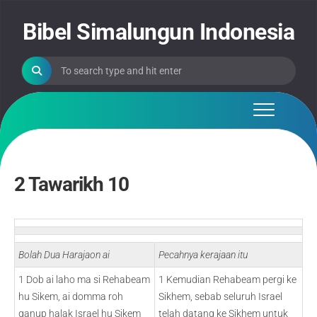
Skip
to
Bibel Simalungun Indonesia
content
2 Tawarikh 10
Bolah Dua Harajaon ai
Pecahnya kerajaan itu
1 Dob ai laho ma si Rehabeam
1 Kemudian Rehabeam pergi ke
hu Sikem, ai domma roh
Sikhem, sebab seluruh Israel
ganup halak Israel hu Sikem
telah datang ke Sikhem untuk