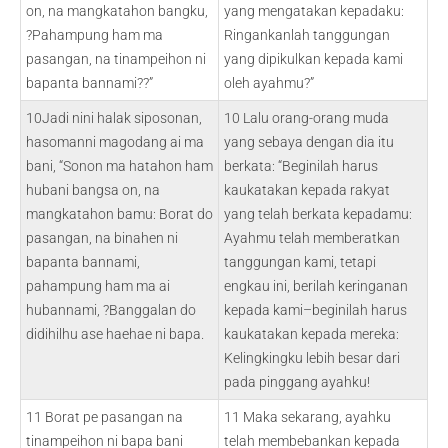
on, na mangkatahon bangku,
yang mengatakan kepadaku:
?Pahampung ham ma
Ringankanlah tanggungan
pasangan, na tinampeihon ni
yang dipikulkan kepada kami
bapanta bannami??”
oleh ayahmu?”
10Jadi nini halak siposonan,
10 Lalu orang-orang muda
hasomanni magodang ai ma
yang sebaya dengan dia itu
bani, “Sonon ma hatahon ham
berkata: “Beginilah harus
hubani bangsa on, na
kaukatakan kepada rakyat
mangkatahon bamu: Borat do
yang telah berkata kepadamu:
pasangan, na binahen ni
Ayahmu telah memberatkan
bapanta bannami,
tanggungan kami, tetapi
pahampung ham ma ai
engkau ini, berilah keringanan
hubannami, ?Banggalan do
kepada kami–beginilah harus
didihilhu ase haehae ni bapa.
kaukatakan kepada mereka:
Kelingkingku lebih besar dari
pada pinggang ayahku!
11 Borat pe pasangan na
11 Maka sekarang, ayahku
tinampeihon ni bapa bani
telah membebankan kepada