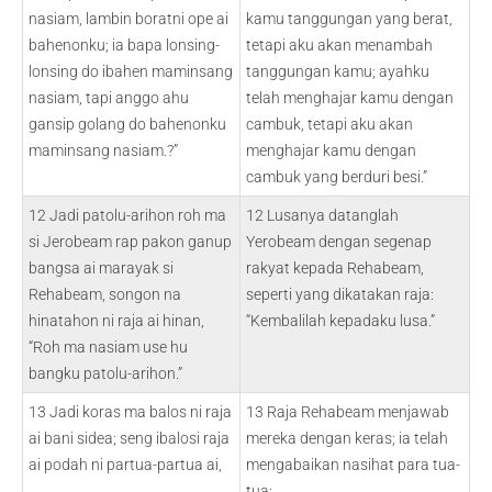
nasiam, lambin boratni ope ai
kamu tanggungan yang berat,
bahenonku; ia bapa lonsing-
tetapi aku akan menambah
lonsing do ibahen maminsang
tanggungan kamu; ayahku
nasiam, tapi anggo ahu
telah menghajar kamu dengan
gansip golang do bahenonku
cambuk, tetapi aku akan
maminsang nasiam.?”
menghajar kamu dengan
cambuk yang berduri besi.”
12 Jadi patolu-arihon roh ma
12 Lusanya datanglah
si Jerobeam rap pakon ganup
Yerobeam dengan segenap
bangsa ai marayak si
rakyat kepada Rehabeam,
Rehabeam, songon na
seperti yang dikatakan raja:
hinatahon ni raja ai hinan,
“Kembalilah kepadaku lusa.”
“Roh ma nasiam use hu
bangku patolu-arihon.”
13 Jadi koras ma balos ni raja
13 Raja Rehabeam menjawab
ai bani sidea; seng ibalosi raja
mereka dengan keras; ia telah
ai podah ni partua-partua ai,
mengabaikan nasihat para tua-
tua;