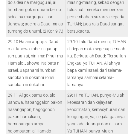
do sidea na margugu ai, ai
masing-masing, sebab dengan
humbani gok ni uhurni bei do
tulus hati mereka memberikan
sidea na margugu ai bani
persembahan sukarela kepada
Jahowa; age raja Daud malas
TUHAN; juga raja Daud sangat
tumang do uhurni. (2 Kor. 9:7.)
bersukacita.
29:10 Halani ai ipuji si Daud
29:10 Lalu Daud memuji TUHAN
ma Jahowa ilobei ni ganup
di depan mata segenap jemaah
tumpuan ai, nini ma: Pinuji ma
itu. Berkatalah Daud: “Terpujilah
Ham alo Jahowa, Naibata ni
Engkau, ya TUHAN, Allahnya
Israel, Bapanami humbani
bapa kami Israel, dari selama-
sadokah ni dokahni ronsi
lamanya sampai selama-
sadokah ni dokahni.
lamanya.
29:11 Ai gok bamu do, alo
29:11 Ya TUHAN, punya-Mulah
Jahowa, habanggalon pakon
kebesaran dan kejayaan,
hasangapon, hagogohon
kehormatan, kemasyhuran dan
pakon hamuliaon,
keagungan, ya, segala-galanya
hamonangan ampa
yang ada di langit dan di bumi!
hajombuton; ai Ham do
Ya TUHAN, punya-Mulah