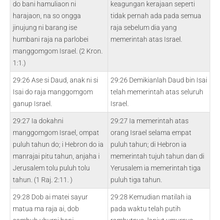
do bani hamuliaon ni
keagungan kerajaan seperti
harajaon, na so ongga
tidak pernah ada pada semua
jinujung ni barang ise
raja sebelum dia yang
humbani raja na parlobei
memerintah atas Israel.
manggomgom Israel. (2 Kron.
1:1.)
29:26 Ase si Daud, anak ni si
29:26 Demikianlah Daud bin Isai
Isai do raja manggomgom
telah memerintah atas seluruh
ganup Israel.
Israel.
29:27 Ia dokahni
29:27 Ia memerintah atas
manggomgom Israel, ompat
orang Israel selama empat
puluh tahun do; i Hebron do ia
puluh tahun; di Hebron ia
manrajai pitu tahun, anjaha i
memerintah tujuh tahun dan di
Jerusalem tolu puluh tolu
Yerusalem ia memerintah tiga
tahun. (1 Raj. 2:11. )
puluh tiga tahun.
29:28 Dob ai matei sayur
29:28 Kemudian matilah ia
matua ma raja ai, dob
pada waktu telah putih