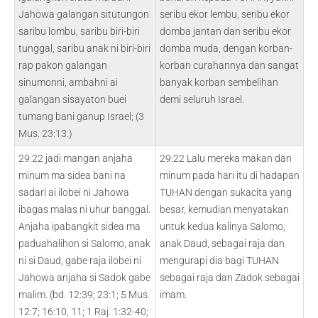
Jahowa galangan situtungon
seribu ekor lembu, seribu ekor
saribu lombu, saribu biri-biri
domba jantan dan seribu ekor
tunggal, saribu anak ni biri-biri
domba muda, dengan korban-
rap pakon galangan
korban curahannya dan sangat
sinumonni, ambahni ai
banyak korban sembelihan
galangan sisayaton buei
demi seluruh Israel.
tumang bani ganup Israel; (3
Mus. 23:13.)
29:22 jadi mangan anjaha
29:22 Lalu mereka makan dan
minum ma sidea bani na
minum pada hari itu di hadapan
sadari ai ilobei ni Jahowa
TUHAN dengan sukacita yang
ibagas malas ni uhur banggal.
besar, kemudian menyatakan
Anjaha ipabangkit sidea ma
untuk kedua kalinya Salomo,
paduahalihon si Salomo, anak
anak Daud, sebagai raja dan
ni si Daud, gabe raja ilobei ni
mengurapi dia bagi TUHAN
Jahowa anjaha si Sadok gabe
sebagai raja dan Zadok sebagai
malim. (bd. 12:39; 23:1; 5 Mus.
imam.
12:7; 16:10, 11; 1 Raj. 1:32-40;