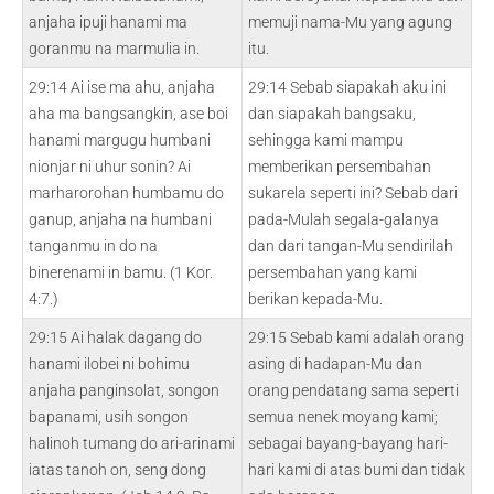
anjaha ipuji hanami ma
memuji nama-Mu yang agung
goranmu na marmulia in.
itu.
29:14 Ai ise ma ahu, anjaha
29:14 Sebab siapakah aku ini
aha ma bangsangkin, ase boi
dan siapakah bangsaku,
hanami margugu humbani
sehingga kami mampu
nionjar ni uhur sonin? Ai
memberikan persembahan
marharorohan humbamu do
sukarela seperti ini? Sebab dari
ganup, anjaha na humbani
pada-Mulah segala-galanya
tanganmu in do na
dan dari tangan-Mu sendirilah
binerenami in bamu. (1 Kor.
persembahan yang kami
4:7.)
berikan kepada-Mu.
29:15 Ai halak dagang do
29:15 Sebab kami adalah orang
hanami ilobei ni bohimu
asing di hadapan-Mu dan
anjaha panginsolat, songon
orang pendatang sama seperti
bapanami, usih songon
semua nenek moyang kami;
halinoh tumang do ari-arinami
sebagai bayang-bayang hari-
iatas tanoh on, seng dong
hari kami di atas bumi dan tidak