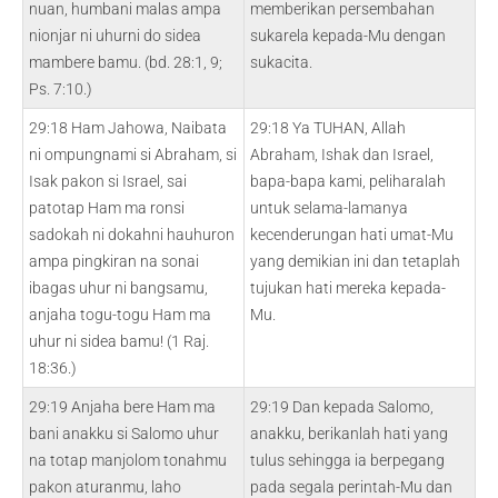
nuan, humbani malas ampa
memberikan persembahan
nionjar ni uhurni do sidea
sukarela kepada-Mu dengan
mambere bamu. (bd. 28:1, 9;
sukacita.
Ps. 7:10.)
29:18 Ham Jahowa, Naibata
29:18 Ya TUHAN, Allah
ni ompungnami si Abraham, si
Abraham, Ishak dan Israel,
Isak pakon si Israel, sai
bapa-bapa kami, peliharalah
patotap Ham ma ronsi
untuk selama-lamanya
sadokah ni dokahni hauhuron
kecenderungan hati umat-Mu
ampa pingkiran na sonai
yang demikian ini dan tetaplah
ibagas uhur ni bangsamu,
tujukan hati mereka kepada-
anjaha togu-togu Ham ma
Mu.
uhur ni sidea bamu! (1 Raj.
18:36.)
29:19 Anjaha bere Ham ma
29:19 Dan kepada Salomo,
bani anakku si Salomo uhur
anakku, berikanlah hati yang
na totap manjolom tonahmu
tulus sehingga ia berpegang
pakon aturanmu, laho
pada segala perintah-Mu dan