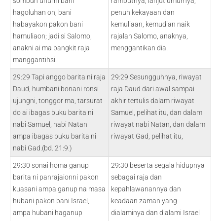
sombuh uhurni bani
rambutnya, lanjut umurnya,
hagoluhan on, bani
penuh kekayaan dan
habayakon pakon bani
kemuliaan, kemudian naik
hamuliaon; jadi si Salomo,
rajalah Salomo, anaknya,
anakni ai ma bangkit raja
menggantikan dia.
manggantihsi.
29:29 Tapi anggo barita ni raja
29:29 Sesungguhnya, riwayat
Daud, humbani bonani ronsi
raja Daud dari awal sampai
ujungni, tonggor ma, tarsurat
akhir tertulis dalam riwayat
do ai ibagas buku barita ni
Samuel, pelihat itu, dan dalam
nabi Samuel, nabi Natan
riwayat nabi Natan, dan dalam
ampa ibagas buku barita ni
riwayat Gad, pelihat itu,
nabi Gad.(bd. 21:9.)
29:30 sonai homa ganup
29:30 beserta segala hidupnya
barita ni panrajaionni pakon
sebagai raja dan
kuasani ampa ganup na masa
kepahlawanannya dan
hubani pakon bani Israel,
keadaan zaman yang
ampa hubani haganup
dialaminya dan dialami Israel