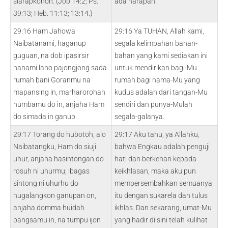
siarapkonon. (Job 14:2; Ps.
ada harapan.
39:13; Heb. 11:13; 13:14.)
29:16 Ham Jahowa
29:16 Ya TUHAN, Allah kami,
Naibatanami, haganup
segala kelimpahan bahan-
guguan, na dob ipasirsir
bahan yang kami sediakan ini
hanami laho pajongjong sada
untuk mendirikan bagi-Mu
rumah bani Goranmu na
rumah bagi nama-Mu yang
mapansing in, marharorohan
kudus adalah dari tangan-Mu
humbamu do in, anjaha Ham
sendiri dan punya-Mulah
do simada in ganup.
segala-galanya.
29:17 Torang do hubotoh, alo
29:17 Aku tahu, ya Allahku,
Naibatangku, Ham do siuji
bahwa Engkau adalah penguji
uhur, anjaha hasintongan do
hati dan berkenan kepada
rosuh ni uhurmu; ibagas
keikhlasan, maka aku pun
sintong ni uhurhu do
mempersembahkan semuanya
hugalangkon ganupan on,
itu dengan sukarela dan tulus
anjaha domma huidah
ikhlas. Dan sekarang, umat-Mu
bangsamu in, na tumpu ijon
yang hadir di sini telah kulihat