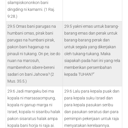
silampiskononkon bani
dingding ni kamarni. (1 Raj.
9:28.)
29:5 Omas bani parugas na
29:5 yakni emas untuk barang-
humbani omas, pirak bani
barang emas dan perak untuk
parugas na humbani pirak,
barang-barang perak dan
pakon bani haganup na
untuk segala yang dikerjakan
pinauli ni tukang. On pe, ise do
oleh tukang-tukang. Maka
nuan na marosuh,
siapakah pada hari ini yang rela
mamberehon sibere-bereni
memberikan persembahan
sadari on bani Jahowa? (2
kepada TUHAN?”
Mus. 35:5.)
29:6 Jadi mangaku bei ma
29:6 Lalu para kepala puak dan
kopala ni marsasaompung,
para kepala suku Israel dan
kopala ni ganup marga ni
para kepala pasukan seribu
Israel, kopala ni sisaribu halak
dan pasukan seratus dan para
pakon sisaratus halak ampa
pemimpin pekerjaan untuk raja
kopala bani horja ni raja ai.
menyatakan kerelaannya.