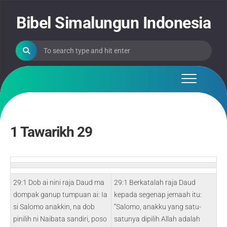
Skip
to
Bibel Simalungun Indonesia
content
1 Tawarikh 29
29:1 Dob ai nini raja Daud ma
29:1 Berkatalah raja Daud
dompak ganup tumpuan ai: Ia
kepada segenap jemaah itu:
si Salomo anakkin, na dob
“Salomo, anakku yang satu-
pinilih ni Naibata sandiri, poso
satunya dipilih Allah adalah