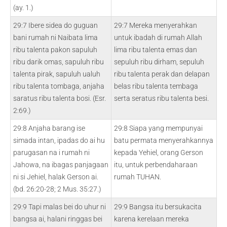
(ay. 1.)
29:7 Ibere sidea do guguan
29:7 Mereka menyerahkan
bani rumah ni Naibata lima
untuk ibadah di rumah Allah
ribu talenta pakon sapuluh
lima ribu talenta emas dan
ribu darik omas, sapuluh ribu
sepuluh ribu dirham, sepuluh
talenta pirak, sapuluh ualuh
ribu talenta perak dan delapan
ribu talenta tombaga, anjaha
belas ribu talenta tembaga
saratus ribu talenta bosi. (Esr.
serta seratus ribu talenta besi.
2:69.)
29:8 Anjaha barang ise
29:8 Siapa yang mempunyai
simada intan, ipadas do ai hu
batu permata menyerahkannya
parugasan na i rumah ni
kepada Yehiel, orang Gerson
Jahowa, na ibagas panjagaan
itu, untuk perbendaharaan
ni si Jehiel, halak Gerson ai.
rumah TUHAN.
(bd. 26:20-28; 2 Mus. 35:27.)
29:9 Tapi malas bei do uhur ni
29:9 Bangsa itu bersukacita
bangsa ai, halani ringgas bei
karena kerelaan mereka