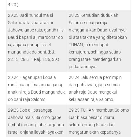
4:20.)
29:23 Jadi hundul ma si
29:23 Kemudian duduklah
Salomo iatas paratas ni
Salomo sebagai raja
Jahowa gabe raja, gantih ni si
menggantikan Daud, ayahnya,
Daud bapani ai; mardohar do
di atas takhta yang ditetapkan
ia, anjaha ganup Israel
TUHAN; ia mendapat
mangunduk do bani. (bd.
kemujuran, sehingga setiap
22:13; 28:5; 1 Raj. 1:35, 39.)
orang Israel mendengarkan
perkataannya.
29:24 Haganupan kopala
29:24 Lalu semua pemimpin
ronsi puanglima ampa ganup
dan pahlawan, juga semua
anak ni raja Daud mangunduk
anak raja Daud mengakui
do bani raja Salomo.
kekuasaan raja Salomo.
29:25 Dob ai ipasangap
29:25 TUHAN membuat Salomo
Jahowa ma si Salomo, gabe
luar biasa besar di mata
timbul tumang ilobei ni ganup
seluruh orang Israel dan
Israel, anjaha ilayak-layakkon
mengaruniakan kepadanya