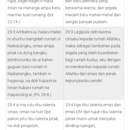
rupa, bagei-bagei ni mata
dan batu permata yang
intan na maharga ampa batu
berwarna-warna, dan segala
marmar buei tumang. (bd.
macam batu mahal-mahal dan
22:14.)
sangat banyak pualam.
29:3 Ambahni ai, halani malas
29:3 Lagipula oleh karena
ni uhurhu mangidah rumah ni
cintaku kepada rumah Allahku,
Naibatangku, omas ampa
maka sebagai tambahan pada
pirak na dong bangku,
segala yang telah kusediakan
berehononku do ai bahen
bagi rumah kudus, aku dengan
guguan bani rumah ni
ini memberikan kepada rumah
Naibatangku, tambah ni
Allahku dari emas dan perak
haganup, na dob hupasirsir
kepunyaanku sendiri
hinan hubani rumah na
mapansing ai, (Ps. 26:8.)
29:4 ai ma tolu ribu talenta
29:4 tiga ribu talenta emas dari
omas, omas na hun Opir,
emas Ofir dan tujuh ribu talenta
pakon pitu ribu talenta pirak,
perak murni untuk menyalut
na dob pinapitah,
dinding ruangan,