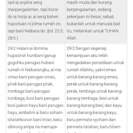
ope ia anjaha seng
masih muda dan kurang
marpangalaman, tapi borat
berpengalaman, sedang
do ia horja ai; ai seng bahen
pekerjaan ini besar, sebab
haporluan ni jolma rumah on,
bukanlah untuk manusia bait
tapi bani Naibata do. (bd. 22:5;
itu, melainkan untuk TUHAN
28:5.)
Allah.
29:2 Halani ai domma
29:2 Dengan segenap
hupasirsir humbani ganup
kemampuan aku telah
gogohku parugas hubani
mengadakan persediaan untuk
rumah ni Naibatangku, ai ma
rumah Allahku, yakni emas
omas bani parugas omas,
untuk barang-barang emas,
pirak bani parugas pirak,
perak untuk barang-barang
tombaga bani parugas
perak, tembaga untuk barang-
tombaga, bosi bani parugas
barang tembaga, besi untuk
bosi pakon hayu bani parugas
barang-barang besi, dan kayu
hayu, ambahni ai batu soham
untuk barang-barang kayu,
sitatahkonon bani intan, batu
batu permata syoham dan
sibirong ampa na marrupa-
permata tatahan, batu hitam