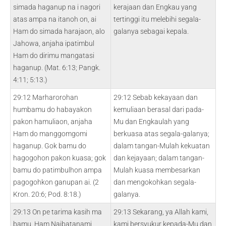
simada haganup na i nagori
kerajaan dan Engkau yang
atas ampa na itanoh on, ai
tertinggi itu melebihi segala-
Ham do simada harajaon, alo
galanya sebagai kepala.
Jahowa, anjaha ipatimbul
Ham do dirimu mangatasi
haganup. (Mat. 6:13; Pangk.
4:11; 5:13.)
29:12 Marharorohan
29:12 Sebab kekayaan dan
humbamu do habayakon
kemuliaan berasal dari pada-
pakon hamuliaon, anjaha
Mu dan Engkaulah yang
Ham do manggomgomi
berkuasa atas segala-galanya;
haganup. Gok bamu do
dalam tangan-Mulah kekuatan
hagogohon pakon kuasa; gok
dan kejayaan; dalam tangan-
bamu do patimbulhon ampa
Mulah kuasa membesarkan
pagogohkon ganupan ai. (2
dan mengokohkan segala-
Kron. 20:6; Pod. 8:18.)
galanya.
29:13 On pe tarima kasih ma
29:13 Sekarang, ya Allah kami,
bamu, Ham Naibatanami,
kami bersyukur kepada-Mu dan