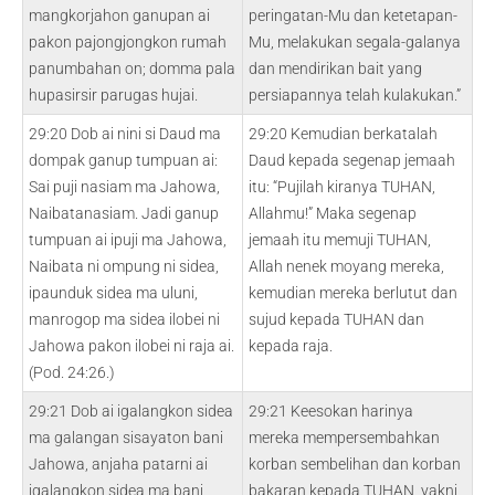
mangkorjahon ganupan ai
peringatan-Mu dan ketetapan-
pakon pajongjongkon rumah
Mu, melakukan segala-galanya
panumbahan on; domma pala
dan mendirikan bait yang
hupasirsir parugas hujai.
persiapannya telah kulakukan.”
29:20 Dob ai nini si Daud ma
29:20 Kemudian berkatalah
dompak ganup tumpuan ai:
Daud kepada segenap jemaah
Sai puji nasiam ma Jahowa,
itu: “Pujilah kiranya TUHAN,
Naibatanasiam. Jadi ganup
Allahmu!” Maka segenap
tumpuan ai ipuji ma Jahowa,
jemaah itu memuji TUHAN,
Naibata ni ompung ni sidea,
Allah nenek moyang mereka,
ipaunduk sidea ma uluni,
kemudian mereka berlutut dan
manrogop ma sidea ilobei ni
sujud kepada TUHAN dan
Jahowa pakon ilobei ni raja ai.
kepada raja.
(Pod. 24:26.)
29:21 Dob ai igalangkon sidea
29:21 Keesokan harinya
ma galangan sisayaton bani
mereka mempersembahkan
Jahowa, anjaha patarni ai
korban sembelihan dan korban
igalangkon sidea ma bani
bakaran kepada TUHAN, yakni