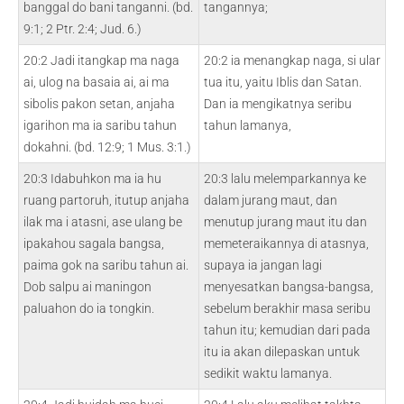
banggal do bani tanganni. (bd.
tangannya;
9:1; 2 Ptr. 2:4; Jud. 6.)
20:2 Jadi itangkap ma naga
20:2 ia menangkap naga, si ular
ai, ulog na basaia ai, ai ma
tua itu, yaitu Iblis dan Satan.
sibolis pakon setan, anjaha
Dan ia mengikatnya seribu
igarihon ma ia saribu tahun
tahun lamanya,
dokahni. (bd. 12:9; 1 Mus. 3:1.)
20:3 Idabuhkon ma ia hu
20:3 lalu melemparkannya ke
ruang partoruh, itutup anjaha
dalam jurang maut, dan
ilak ma i atasni, ase ulang be
menutup jurang maut itu dan
ipakahou sagala bangsa,
memeteraikannya di atasnya,
paima gok na saribu tahun ai.
supaya ia jangan lagi
Dob salpu ai maningon
menyesatkan bangsa-bangsa,
paluahon do ia tongkin.
sebelum berakhir masa seribu
tahun itu; kemudian dari pada
itu ia akan dilepaskan untuk
sedikit waktu lamanya.