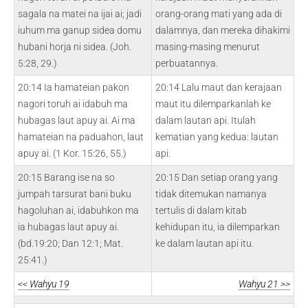
sagala na matei na ijai ai; jadi
orang-orang mati yang ada di
iuhum ma ganup sidea domu
dalamnya, dan mereka dihakimi
hubani horja ni sidea. (Joh.
masing-masing menurut
5:28, 29.)
perbuatannya.
20:14 Ia hamateian pakon
20:14 Lalu maut dan kerajaan
nagori toruh ai idabuh ma
maut itu dilemparkanlah ke
hubagas laut apuy ai. Ai ma
dalam lautan api. Itulah
hamateian na paduahon, laut
kematian yang kedua: lautan
apuy ai. (1 Kor. 15:26, 55.)
api.
20:15 Barang ise na so
20:15 Dan setiap orang yang
jumpah tarsurat bani buku
tidak ditemukan namanya
hagoluhan ai, idabuhkon ma
tertulis di dalam kitab
ia hubagas laut apuy ai.
kehidupan itu, ia dilemparkan
(bd.19:20; Dan 12:1; Mat.
ke dalam lautan api itu.
25:41.)
<< Wahyu 19
Wahyu 21 >>