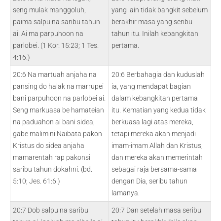
seng mulak manggoluh,
yang lain tidak bangkit sebelum
paima salpu na saribu tahun
berakhir masa yang seribu
ai. Ai ma parpuhoon na
tahun itu. Inilah kebangkitan
parlobei. (1 Kor. 15:23; 1 Tes.
pertama.
4:16.)
20:6 Na martuah anjaha na
20:6 Berbahagia dan kuduslah
pansing do halak na marrupei
ia, yang mendapat bagian
bani parpuhoon na parlobei ai.
dalam kebangkitan pertama
Seng markuasa be hamateian
itu. Kematian yang kedua tidak
na paduahon ai bani sidea,
berkuasa lagi atas mereka,
gabe malim ni Naibata pakon
tetapi mereka akan menjadi
Kristus do sidea anjaha
imam-imam Allah dan Kristus,
mamarentah rap pakonsi
dan mereka akan memerintah
saribu tahun dokahni. (bd.
sebagai raja bersama-sama
5:10; Jes. 61:6.)
dengan Dia, seribu tahun
lamanya.
20:7 Dob salpu na saribu
20:7 Dan setelah masa seribu