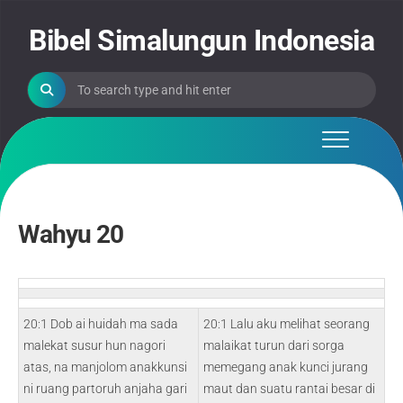
Skip
to
Bibel Simalungun Indonesia
content
Wahyu 20
20:1 Dob ai huidah ma sada
20:1 Lalu aku melihat seorang
malekat susur hun nagori
malaikat turun dari sorga
atas, na manjolom anakkunsi
memegang anak kunci jurang
ni ruang partoruh anjaha gari
maut dan suatu rantai besar di