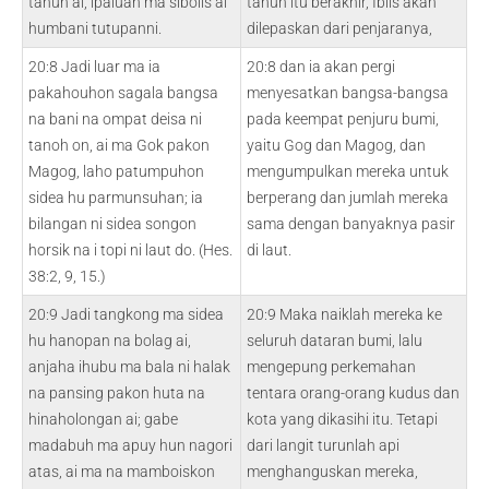
tahun ai, ipaluah ma sibolis ai
tahun itu berakhir, Iblis akan
humbani tutupanni.
dilepaskan dari penjaranya,
20:8 Jadi luar ma ia
20:8 dan ia akan pergi
pakahouhon sagala bangsa
menyesatkan bangsa-bangsa
na bani na ompat deisa ni
pada keempat penjuru bumi,
tanoh on, ai ma Gok pakon
yaitu Gog dan Magog, dan
Magog, laho patumpuhon
mengumpulkan mereka untuk
sidea hu parmunsuhan; ia
berperang dan jumlah mereka
bilangan ni sidea songon
sama dengan banyaknya pasir
horsik na i topi ni laut do. (Hes.
di laut.
38:2, 9, 15.)
20:9 Jadi tangkong ma sidea
20:9 Maka naiklah mereka ke
hu hanopan na bolag ai,
seluruh dataran bumi, lalu
anjaha ihubu ma bala ni halak
mengepung perkemahan
na pansing pakon huta na
tentara orang-orang kudus dan
hinaholongan ai; gabe
kota yang dikasihi itu. Tetapi
madabuh ma apuy hun nagori
dari langit turunlah api
atas, ai ma na mamboiskon
menghanguskan mereka,