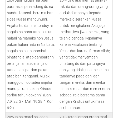
20:4 Jadi huidah ma buei
20:4 Lalu aku melihat takhta-
paratas anjaha adong do na
takhta dan orang-orang yang
hundul i atasni, ibere ma bani
duduk di atasnya; kepada
sidea kuasa manguhumi.
mereka diserahkan kuasa
Anjaha huidah ma tonduy ni
untuk menghakimi. Aku juga
sagala na hona tampul uluni
melihat jiwa-jiwa mereka, yang
halani na manaksihon Jesus
telah dipenggal kepalanya
pakon halani hata ni Naibata,
karena kesaksian tentang
sagala na so manombah
Yesus dan karena firman Allah;
binatang ai atap gambaranni
yang tidak menyembah
pe, anjaha na so manjalo
binatang itu dan patungnya
tanda bani pardompakanni
dan yang tidak juga menerima
atap bani tanganni. Mulak
tandanya pada dahi dan
manggoluh do sidea anjaha
tangan mereka; dan mereka
manrajai rap pakon Kristus
hidup kembali dan memerintah
saribu tahun dokahni. (Dan.
sebagai raja bersama-sama
7:9, 22, 27; Mat. 19:28; 1 Kor.
dengan Kristus untuk masa
6:2.)
seribu tahun.
20:5 Ia na matei na legan,
20:5 Tetapi orang-orang mati