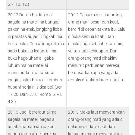
3:7, 10, 12.)
20:12 Dob ia huidah ma
20:12 Dan aku melihat orang-
sagala na matei, na banggal
orang mati, besar dan kecil,
pakon na etek, jongjong ilobei
berdiri di depan takhta itu. Lalu
ni paratas ai; jadi iungkab ma
dibuka semua kitab. Dan
buku-buku. Dob ai iungkab ma
dibuka juga sebuah kitab lain,
sada buku na legan, ai ma
yaitu kitab kehidupan. Dan
buku hagoluhan ai, gabe
orang-orang mati dihakimi
iuhum ma na matei ai
menurut perbuatan mereka,
mangihutkon na tarsurat
berdasarkan apa yang ada
ibagas buku-buku ai, romban
tertulis di dalam kitab-kitab itu.
hubani horja ni sidea bei. (Jer.
17:20; Dan. 7:10; Rom 2:6; Pil.
4:3.)
20:13 Jadi ibere laut ai ma
20:13 Maka laut menyerahkan
sagala na matei ibagas ai,
orang-orang mati yang ada di
anjaha hamateian pakon
dalamnya, dan maut dan
nagori toruh ai pe ibere ma
kerajaan maut menyerahkan