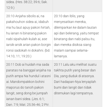
sidea. (Hes. 38:22; 39:6; Sak.
12:9.)
20:10 Anjaha sibolis ai, na
20:10 dan Iblis, yang
pakahouhon sidea ai, idabuh
menyesatkan mereka,
ma hu laut apuy pakon hirtah,
dilemparkan ke dalam lautan
hu ianan ni binatang pakon
api dan belerang, yaitu tempat
nabi sipahulah-kulah ai, ase
binatang dan nabi palsu itu,
iarsik-arsik arian pakon borgin
dan mereka disiksa siang
ronsi sadokah ni dokahni. (bd.
malam sampai selama-
14:10, 11; 19:20.)
lamanya.
20:11 Dob ai huidah ma sada
20:11 Lalu aku melihat suatu
paratas na banggal anjaha na
takhta putih yang besar dan
putih ampa Na hundul i atasni
Dia, yang duduk di atasnya.
ai. Mandompakkon bohini
Dari hadapan-Nya lenyaplah
maporus do tanoh pakon
bumi dan langit dan tidak
langit, seng dong be jumpah
ditemukan lagi tempatnya.
ianan bani sidea. (Jes. 6:1;
Dan. 7:9; Mat. 25:36-46; 2 Ptr.