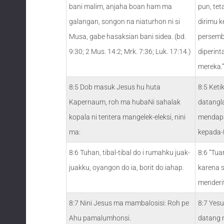
bani malim, anjaha boan ham ma
pun, tet
galangan, songon na niaturhon ni si
dirimu 
Musa, gabe hasaksian bani sidea. (bd.
persemb
9:30; 2 Mus. 14:2; Mrk. 7:36; Luk. 17:14.)
diperint
mereka.”
8:5 Dob masuk Jesus hu huta
8:5 Ket
Kapernaum, roh ma hubaNi sahalak
datangl
kopala ni tentera mangelek-eleksi, nini
mendap
ma:
kepada-
8:6 Tuhan, tibal-tibal do i rumahku juak-
8:6 “Tua
juakku, oyangon do ia, borit do iahap.
karena s
menderit
8:7 Nini Jesus ma mambalosisi: Roh pe
8:7 Yes
Ahu pamalumhonsi.
datang 