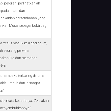
api pergilah, perlihatkanlah
kepada imam dan
ahkanlah persembahan yang
ahkan Musa, sebagai bukti bagi
ika Yesus masuk ke Kapernaum,
ah seorang perwira
atkan Dia dan memohon
Nya:
n, hambaku terbaring di rumah
akit lumpuh dan ia sangat
a.”
us berkata kepadanya: “Aku akan
menyembuhkannya.”