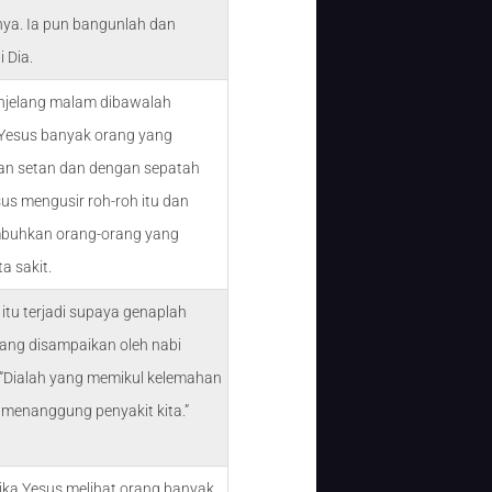
a. Ia pun bangunlah dan
 Dia.
njelang malam dibawalah
Yesus banyak orang yang
an setan dan dengan sepatah
us mengusir roh-roh itu dan
uhkan orang-orang yang
a sakit.
 itu terjadi supaya genaplah
yang disampaikan oleh nabi
 “Dialah yang memikul kelemahan
 menanggung penyakit kita.”
ika Yesus melihat orang banyak