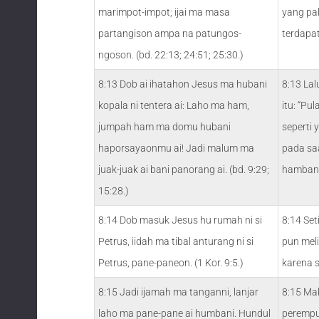
marimpot-impot; ijai ma masa
yang pal
partangison ampa na patungos-
terdapat
ngoson. (bd. 22:13; 24:51; 25:30.)
8:13 Dob ai ihatahon Jesus ma hubani
8:13 Lal
kopala ni tentera ai: Laho ma ham,
itu: “Pu
jumpah ham ma domu hubani
seperti
haporsayaonmu ai! Jadi malum ma
pada sa
juak-juak ai bani panorang ai. (bd. 9:29;
hamban
15:28.)
8:14 Dob masuk Jesus hu rumah ni si
8:14 Set
Petrus, iidah ma tibal anturang ni si
pun meli
Petrus, pane-paneon. (1 Kor. 9:5.)
karena 
8:15 Jadi ijamah ma tanganni, lanjar
8:15 Ma
laho ma pane-pane ai humbani. Hundul
perempua