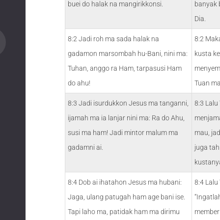
buei do halak na mangirikkonsi.
banyak 
Dia.
8:2 Jadi roh ma sada halak na
8:2 Mak
gadamon marsombah hu-Bani, nini ma:
kusta ke
Tuhan, anggo ra Ham, tarpasusi Ham
menyemba
do ahu!
Tuan ma
8:3 Jadi isurdukkon Jesus ma tanganni,
8:3 Lal
ijamah ma ia lanjar nini ma: Ra do Ahu,
menjama
susi ma ham! Jadi mintor malum ma
mau, jad
gadamni ai.
juga tah
kustany
8:4 Dob ai ihatahon Jesus ma hubani:
8:4 Lalu
Jaga, ulang patugah ham age bani ise.
“Ingatla
Tapi laho ma, patidak ham ma dirimu
memberi