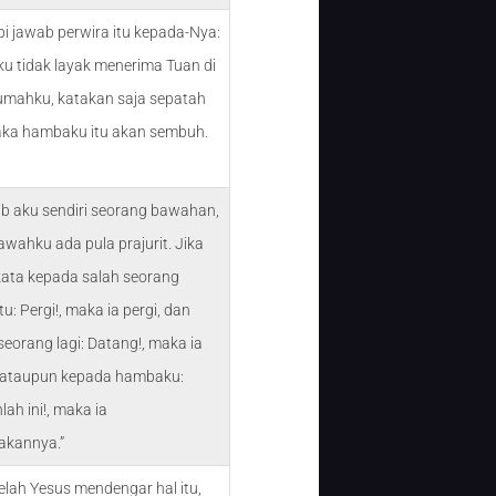
pi jawab perwira itu kepada-Nya:
ku tidak layak menerima Tuan di
umahku, katakan saja sepatah
aka hambaku itu akan sembuh.
ab aku sendiri seorang bawahan,
awahku ada pula prajurit. Jika
kata kepada salah seorang
itu: Pergi!, maka ia pergi, dan
eorang lagi: Datang!, maka ia
 ataupun kepada hambaku:
lah ini!, maka ia
akannya.”
elah Yesus mendengar hal itu,