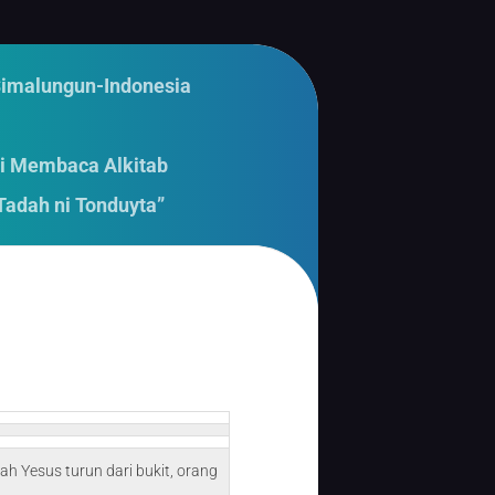
Simalungun-Indonesia
i Membaca Alkitab
Tadah ni Tonduyta”
lah Yesus turun dari bukit, orang