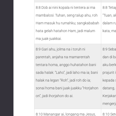
8:8 Dob ai nini kopala ni tentera ai ma
8:8 Teta
mambalosi: Tuhan, seng talup ahu, roh
“Tuan, a
Ham masuk hu rumahku; sangkababah
dalam r
hata gelah hatahon Ham, jadi malum
kata, m
ma juak-juakkai.
8:9 Gari ahu, jolma na i toruh ni
8:9 Seb
parentah, anjaha na mamarentah
dan di b
tentara homa, anggo huhatahon bani
aku ber
sada halak: “Laho”, jadi laho ma ia; bani
prajurit 
halak na legan “Roh”, jadi roh do ia;
kepada s
sonai homa bani juak-juakku “Horjahon
datang,
on”, jadi ihorjahon do ai.
Kerjakan
mengerj
8:10 Manangar ai, longang ma Jesus,
8:10 Set