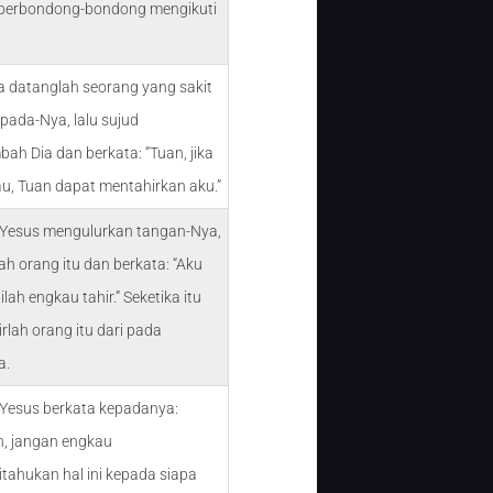
berbondong-bondong mengikuti
a datanglah seorang yang sakit
pada-Nya, lalu sujud
h Dia dan berkata: “Tuan, jika
u, Tuan dapat mentahirkan aku.”
u Yesus mengulurkan tangan-Nya,
h orang itu dan berkata: “Aku
ilah engkau tahir.” Seketika itu
irlah orang itu dari pada
a.
 Yesus berkata kepadanya:
h, jangan engkau
tahukan hal ini kepada siapa