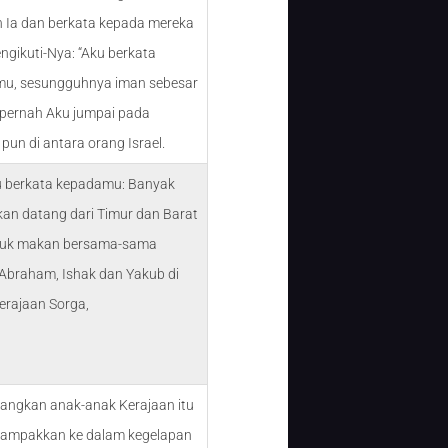
h Ia dan berkata kepada mereka
gikuti-Nya: “Aku berkata
u, sesungguhnya iman sebesar
k pernah Aku jumpai pada
pun di antara orang Israel.
u berkata kepadamu: Banyak
kan datang dari Timur dan Barat
duk makan bersama-sama
Abraham, Ishak dan Yakub di
erajaan Sorga,
dangkan anak-anak Kerajaan itu
campakkan ke dalam kegelapan