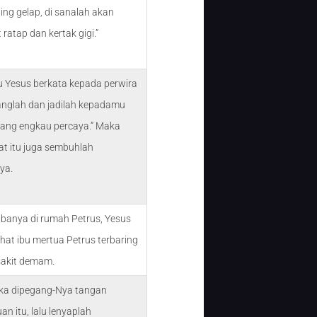
ing gelap, di sanalah akan
 ratap dan kertak gigi.”
u Yesus berkata kepada perwira
langlah dan jadilah kepadamu
 yang engkau percaya.” Maka
at itu juga sembuhlah
ya.
ibanya di rumah Petrus, Yesus
hat ibu mertua Petrus terbaring
sakit demam.
ka dipegang-Nya tangan
n itu, lalu lenyaplah