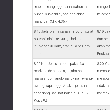
mabuei manginggotisi, ihatahon ma
mengelil
hubani susianni ai, ase laho sidea
ke seber
mandipar. (Mrk. 4:35.)
8:19 Jadi roh ma sahalak sibotoh surat
8:19 Lal
hu-Bani, nini ma: Guru, sihol do
dan ber
ihutkononku Ham, atap huja pe Ham
akan me
laho!
Engkau p
8:20 Nini Jesus ma dompaksi: Na
8:20 Yes
marliang do sorigala, anjaha na
mempuny
marasar do manuk-manuk na i awang-
mempuny
awang, tapi anggo Anak ni jolma in,
tidak m
seng dong Bani hatibalan ni uluni. (2
meletak
Kor. 8:9.)