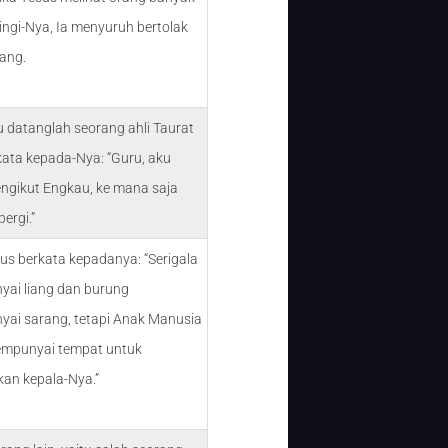
ingi-Nya, Ia menyuruh bertolak
ang.
u datanglah seorang ahli Taurat
kata kepada-Nya: “Guru, aku
ngikut Engkau, ke mana saja
ergi.”
us berkata kepadanya: “Serigala
ai liang dan burung
ai sarang, tetapi Anak Manusia
empunyai tempat untuk
kan kepala-Nya.”