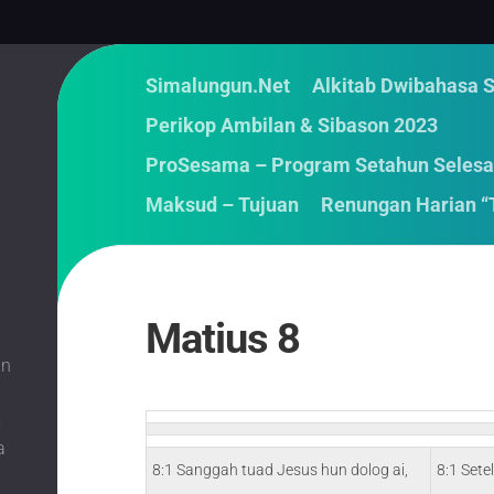
Simalungun.Net
Alkitab Dwibahasa 
Perikop Ambilan & Sibason 2023
ProSesama – Program Setahun Selesa
Maksud – Tujuan
Renungan Harian “
Matius 8
an
m
a
8:1 Sanggah tuad Jesus hun dolog ai,
8:1 Sete