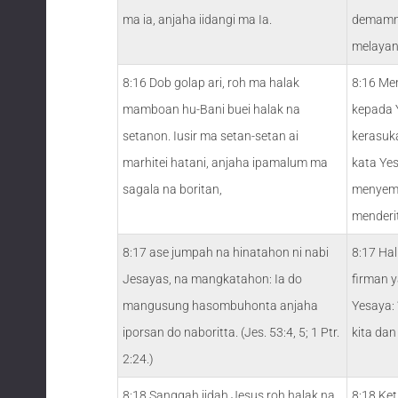
ma ia, anjaha iidangi ma Ia.
demamny
melayani
8:16 Dob golap ari, roh ma halak
8:16 Me
mamboan hu-Bani buei halak na
kepada 
setanon. Iusir ma setan-setan ai
kerasuk
marhitei hatani, anjaha ipamalum ma
kata Yes
sagala na boritan,
menyemb
menderit
8:17 ase jumpah na hinatahon ni nabi
8:17 Hal
Jesayas, na mangkatahon: Ia do
firman 
mangusung hasombuhonta anjaha
Yesaya:
iporsan do naboritta. (Jes. 53:4, 5; 1 Ptr.
kita dan
2:24.)
8:18 Sanggah iidah Jesus roh halak na
8:18 Ket