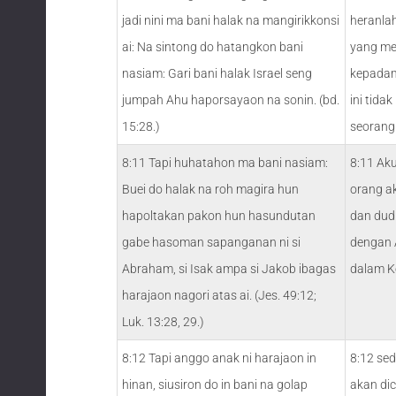
jadi nini ma bani halak na mangirikkonsi
heranla
ai: Na sintong do hatangkon bani
yang men
nasiam: Gari bani halak Israel seng
kepadam
jumpah Ahu haporsayaon na sonin. (bd.
ini tida
15:28.)
seorang 
8:11 Tapi huhatahon ma bani nasiam:
8:11 Ak
Buei do halak na roh magira hun
orang a
hapoltakan pakon hun hasundutan
dan du
gabe hasoman sapanganan ni si
dengan 
Abraham, si Isak ampa si Jakob ibagas
dalam K
harajaon nagori atas ai. (Jes. 49:12;
Luk. 13:28, 29.)
8:12 Tapi anggo anak ni harajaon in
8:12 se
hinan, siusiron do in bani na golap
akan di