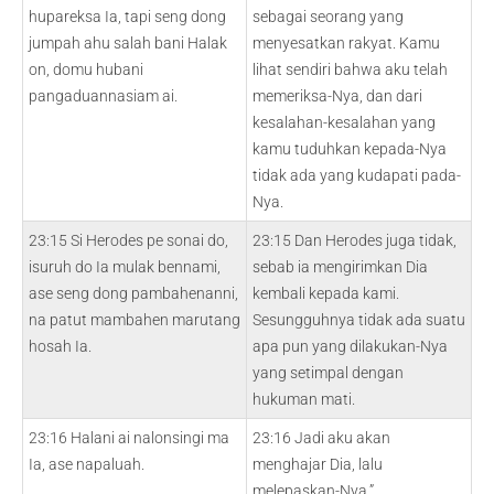
hupareksa Ia, tapi seng dong
sebagai seorang yang
jumpah ahu salah bani Halak
menyesatkan rakyat. Kamu
on, domu hubani
lihat sendiri bahwa aku telah
pangaduannasiam ai.
memeriksa-Nya, dan dari
kesalahan-kesalahan yang
kamu tuduhkan kepada-Nya
tidak ada yang kudapati pada-
Nya.
23:15 Si Herodes pe sonai do,
23:15 Dan Herodes juga tidak,
isuruh do Ia mulak bennami,
sebab ia mengirimkan Dia
ase seng dong pambahenanni,
kembali kepada kami.
na patut mambahen marutang
Sesungguhnya tidak ada suatu
hosah Ia.
apa pun yang dilakukan-Nya
yang setimpal dengan
hukuman mati.
23:16 Halani ai nalonsingi ma
23:16 Jadi aku akan
Ia, ase napaluah.
menghajar Dia, lalu
melepaskan-Nya.”