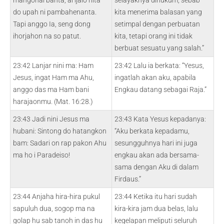
mangonai banta, ai ijalo hita
selayaknya dihukum, sebab
do upah ni pambahenanta.
kita menerima balasan yang
Tapi anggo Ia, seng dong
setimpal dengan perbuatan
ihorjahon na so patut.
kita, tetapi orang ini tidak
berbuat sesuatu yang salah.”
23:42 Lanjar nini ma: Ham
23:42 Lalu ia berkata: “Yesus,
Jesus, ingat Ham ma Ahu,
ingatlah akan aku, apabila
anggo das ma Ham bani
Engkau datang sebagai Raja.”
harajaonmu. (Mat. 16:28.)
23:43 Jadi nini Jesus ma
23:43 Kata Yesus kepadanya:
hubani: Sintong do hatangkon
“Aku berkata kepadamu,
bam: Sadari on rap pakon Ahu
sesungguhnya hari ini juga
ma ho i Paradeiso!
engkau akan ada bersama-
sama dengan Aku di dalam
Firdaus.”
23:44 Anjaha hira-hira pukul
23:44 Ketika itu hari sudah
sapuluh dua, sogop ma na
kira-kira jam dua belas, lalu
golap hu sab tanoh in das hu
kegelapan meliputi seluruh