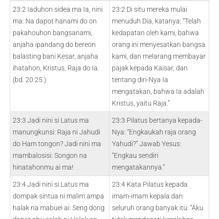
23:2 Iaduhon sidea ma Ia, nini
23:2 Di situ mereka mulai
ma: Na dapot hanami do on
menuduh Dia, katanya: “Telah
pakahouhon bangsanami,
kedapatan oleh kami, bahwa
anjaha ipandang do bereon
orang ini menyesatkan bangsa
balasting bani Kesar, anjaha
kami, dan melarang membayar
ihatahon, Kristus, Raja do Ia.
pajak kepada Kaisar, dan
(bd. 20:25.)
tentang diri-Nya Ia
mengatakan, bahwa Ia adalah
Kristus, yaitu Raja.”
23:3 Jadi nini si Latus ma
23:3 Pilatus bertanya kepada-
manungkunsi: Raja ni Jahudi
Nya: “Engkaukah raja orang
do Ham tongon? Jadi nini ma
Yahudi?” Jawab Yesus:
mambalosisi: Songon na
“Engkau sendiri
hinatahonmu ai ma!
mengatakannya.”
23:4 Jadi nini si Latus ma
23:4 Kata Pilatus kepada
dompak sintua ni malim ampa
imam-imam kepala dan
halak na mabuei ai: Seng dong
seluruh orang banyak itu: “Aku