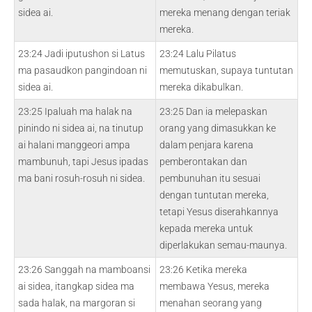
sidea ai.
mereka menang dengan teriak
mereka.
23:24 Jadi iputushon si Latus
23:24 Lalu Pilatus
ma pasaudkon pangindoan ni
memutuskan, supaya tuntutan
sidea ai.
mereka dikabulkan.
23:25 Ipaluah ma halak na
23:25 Dan ia melepaskan
pinindo ni sidea ai, na tinutup
orang yang dimasukkan ke
ai halani manggeori ampa
dalam penjara karena
mambunuh, tapi Jesus ipadas
pemberontakan dan
ma bani rosuh-rosuh ni sidea.
pembunuhan itu sesuai
dengan tuntutan mereka,
tetapi Yesus diserahkannya
kepada mereka untuk
diperlakukan semau-maunya.
23:26 Sanggah na mamboansi
23:26 Ketika mereka
ai sidea, itangkap sidea ma
membawa Yesus, mereka
sada halak, na margoran si
menahan seorang yang