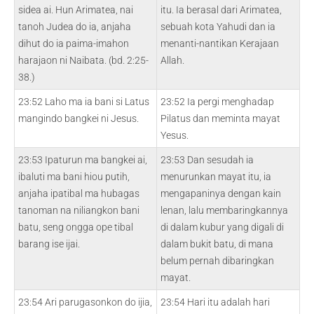
sidea ai. Hun Arimatea, nai
itu. Ia berasal dari Arimatea,
tanoh Judea do ia, anjaha
sebuah kota Yahudi dan ia
dihut do ia paima-imahon
menanti-nantikan Kerajaan
harajaon ni Naibata. (bd. 2:25-
Allah.
38.)
23:52 Laho ma ia bani si Latus
23:52 Ia pergi menghadap
mangindo bangkei ni Jesus.
Pilatus dan meminta mayat
Yesus.
23:53 Ipaturun ma bangkei ai,
23:53 Dan sesudah ia
ibaluti ma bani hiou putih,
menurunkan mayat itu, ia
anjaha ipatibal ma hubagas
mengapaninya dengan kain
tanoman na niliangkon bani
lenan, lalu membaringkannya
batu, seng ongga ope tibal
di dalam kubur yang digali di
barang ise ijai.
dalam bukit batu, di mana
belum pernah dibaringkan
mayat.
23:54 Ari parugasonkon do ijia,
23:54 Hari itu adalah hari