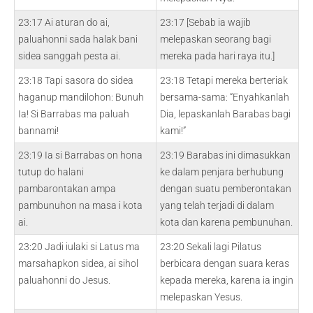
23:17 Ai aturan do ai,
23:17 [Sebab ia wajib
paluahonni sada halak bani
melepaskan seorang bagi
sidea sanggah pesta ai.
mereka pada hari raya itu.]
23:18 Tapi sasora do sidea
23:18 Tetapi mereka berteriak
haganup mandilohon: Bunuh
bersama-sama: “Enyahkanlah
Ia! Si Barrabas ma paluah
Dia, lepaskanlah Barabas bagi
bannami!
kami!”
23:19 Ia si Barrabas on hona
23:19 Barabas ini dimasukkan
tutup do halani
ke dalam penjara berhubung
pambarontakan ampa
dengan suatu pemberontakan
pambunuhon na masa i kota
yang telah terjadi di dalam
ai.
kota dan karena pembunuhan.
23:20 Jadi iulaki si Latus ma
23:20 Sekali lagi Pilatus
marsahapkon sidea, ai sihol
berbicara dengan suara keras
paluahonni do Jesus.
kepada mereka, karena ia ingin
melepaskan Yesus.