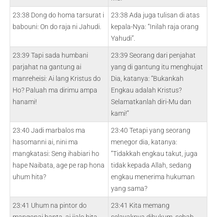
23:38 Dong do homa tarsurat i
23:38 Ada juga tulisan di atas
babouni: On do raja ni Jahudi.
kepala-Nya: “Inilah raja orang
Yahudi”.
23:39 Tapi sada humbani
23:39 Seorang dari penjahat
parjahat na gantung ai
yang di gantung itu menghujat
manreheisi: Ai lang Kristus do
Dia, katanya: “Bukankah
Ho? Paluah ma dirimu ampa
Engkau adalah Kristus?
hanami!
Selamatkanlah diri-Mu dan
kami!”
23:40 Jadi marbalos ma
23:40 Tetapi yang seorang
hasomanni ai, nini ma
menegor dia, katanya:
mangkatasi: Seng ihabiari ho
“Tidakkah engkau takut, juga
hape Naibata, age pe rap hona
tidak kepada Allah, sedang
uhum hita?
engkau menerima hukuman
yang sama?
23:41 Uhum na pintor do
23:41 Kita memang