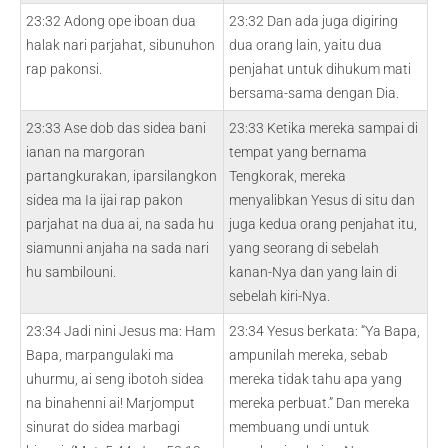
23:32 Adong ope iboan dua
23:32 Dan ada juga digiring
halak nari parjahat, sibunuhon
dua orang lain, yaitu dua
rap pakonsi.
penjahat untuk dihukum mati
bersama-sama dengan Dia.
23:33 Ase dob das sidea bani
23:33 Ketika mereka sampai di
ianan na margoran
tempat yang bernama
partangkurakan, iparsilangkon
Tengkorak, mereka
sidea ma Ia ijai rap pakon
menyalibkan Yesus di situ dan
parjahat na dua ai, na sada hu
juga kedua orang penjahat itu,
siamunni anjaha na sada nari
yang seorang di sebelah
hu sambilouni.
kanan-Nya dan yang lain di
sebelah kiri-Nya.
23:34 Jadi nini Jesus ma: Ham
23:34 Yesus berkata: “Ya Bapa,
Bapa, marpangulaki ma
ampunilah mereka, sebab
uhurmu, ai seng ibotoh sidea
mereka tidak tahu apa yang
na binahenni ai! Marjomput
mereka perbuat.” Dan mereka
sinurat do sidea marbagi
membuang undi untuk