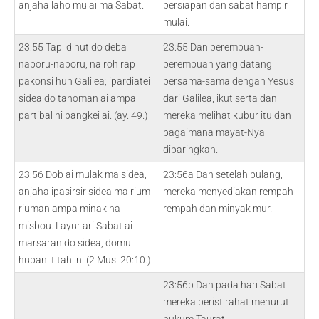
anjaha laho mulai ma Sabat.
persiapan dan sabat hampir
mulai.
23:55 Tapi dihut do deba
23:55 Dan perempuan-
naboru-naboru, na roh rap
perempuan yang datang
pakonsi hun Galilea; ipardiatei
bersama-sama dengan Yesus
sidea do tanoman ai ampa
dari Galilea, ikut serta dan
partibal ni bangkei ai. (ay. 49.)
mereka melihat kubur itu dan
bagaimana mayat-Nya
dibaringkan.
23:56 Dob ai mulak ma sidea,
23:56a Dan setelah pulang,
anjaha ipasirsir sidea ma rium-
mereka menyediakan rempah-
riuman ampa minak na
rempah dan minyak mur.
misbou. Layur ari Sabat ai
marsaran do sidea, domu
hubani titah in. (2 Mus. 20:10.)
23:56b Dan pada hari Sabat
mereka beristirahat menurut