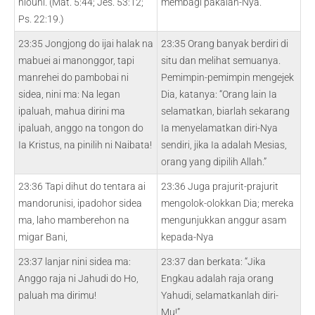
hiouni. (Mat. 5:44; Jes. 53:12;
membagi pakaian-Nya.
Ps. 22:19.)
23:35 Jongjong do ijai halak na
23:35 Orang banyak berdiri di
mabuei ai manonggor, tapi
situ dan melihat semuanya.
manrehei do pambobai ni
Pemimpin-pemimpin mengejek
sidea, nini ma: Na legan
Dia, katanya: “Orang lain Ia
ipaluah, mahua dirini ma
selamatkan, biarlah sekarang
ipaluah, anggo na tongon do
Ia menyelamatkan diri-Nya
Ia Kristus, na pinilih ni Naibata!
sendiri, jika Ia adalah Mesias,
orang yang dipilih Allah.”
23:36 Tapi dihut do tentara ai
23:36 Juga prajurit-prajurit
mandorunisi, ipadohor sidea
mengolok-olokkan Dia; mereka
ma, laho mamberehon na
mengunjukkan anggur asam
migar Bani,
kepada-Nya
23:37 lanjar nini sidea ma:
23:37 dan berkata: “Jika
Anggo raja ni Jahudi do Ho,
Engkau adalah raja orang
paluah ma dirimu!
Yahudi, selamatkanlah diri-
Mu!”