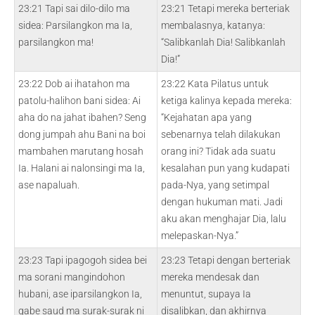
23:21 Tapi sai dilo-dilo ma
23:21 Tetapi mereka berteriak
sidea: Parsilangkon ma Ia,
membalasnya, katanya:
parsilangkon ma!
“Salibkanlah Dia! Salibkanlah
Dia!”
23:22 Dob ai ihatahon ma
23:22 Kata Pilatus untuk
patolu-halihon bani sidea: Ai
ketiga kalinya kepada mereka:
aha do na jahat ibahen? Seng
“Kejahatan apa yang
dong jumpah ahu Bani na boi
sebenarnya telah dilakukan
mambahen marutang hosah
orang ini? Tidak ada suatu
Ia. Halani ai nalonsingi ma Ia,
kesalahan pun yang kudapati
ase napaluah.
pada-Nya, yang setimpal
dengan hukuman mati. Jadi
aku akan menghajar Dia, lalu
melepaskan-Nya.”
23:23 Tapi ipagogoh sidea bei
23:23 Tetapi dengan berteriak
ma sorani mangindohon
mereka mendesak dan
hubani, ase iparsilangkon Ia,
menuntut, supaya Ia
gabe saud ma surak-surak ni
disalibkan, dan akhirnya