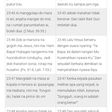
pukul tolu.
daerah itu sampai jam tiga,
23:45 Ai manggolapi do mata
23:45 sebab matahari tidak
ni ari, anjaha marigat do tirei,
bersinar. Dan tabir Bait Suci
na i rumah panumbahan ai,
terbelah dua.
bolah dua. (2 Mus. 36:35.)
23:46 Dob ai marsora na
23:46 Lalu Yesus berseru
gogoh ma Jesus, nini ma: Ham
dengan suara nyaring: “Ya
Bapa! Hubagas tanganmu ma
Bapa, ke dalam tangan-Mu
huondoshon tonduyhu. Jadi
Kuserahkan nyawa-Ku.” Dan
dob ihatahon sonai, rotap ma
sesudah berkata demikian Ia
hosahni. (Ps. 31:6; Lah. 7:59.)
menyerahkan nyawa-Nya.
23:47 Mangidah na masa ai
23:47 Ketika kepala pasukan
kopala ni tentara ai, ipasangap
melihat apa yang terjadi, ia
ma Naibata, nini ma: Tongon
memuliakan Allah, katanya:
do, halak na pintor do on!
“Sungguh, orang ini adalah
orang benar!”
23:48 Anjaha ganup halak na
23:48 Dan sesudah seluruh