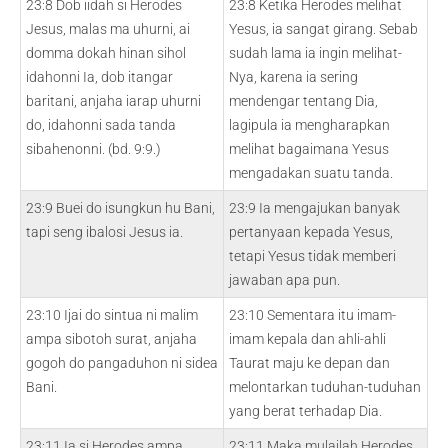
23:8 Dob iidah si Herodes
23:8 Ketika Herodes melihat
Jesus, malas ma uhurni, ai
Yesus, ia sangat girang. Sebab
domma dokah hinan sihol
sudah lama ia ingin melihat-
idahonni Ia, dob itangar
Nya, karena ia sering
baritani, anjaha iarap uhurni
mendengar tentang Dia,
do, idahonni sada tanda
lagipula ia mengharapkan
sibahenonni. (bd. 9:9.)
melihat bagaimana Yesus
mengadakan suatu tanda.
23:9 Buei do isungkun hu Bani,
23:9 Ia mengajukan banyak
tapi seng ibalosi Jesus ia.
pertanyaan kepada Yesus,
tetapi Yesus tidak memberi
jawaban apa pun.
23:10 Ijai do sintua ni malim
23:10 Sementara itu imam-
ampa sibotoh surat, anjaha
imam kepala dan ahli-ahli
gogoh do pangaduhon ni sidea
Taurat maju ke depan dan
Bani.
melontarkan tuduhan-tuduhan
yang berat terhadap Dia.
23:11 Ia si Herodes ampa
23:11 Maka mulailah Herodes