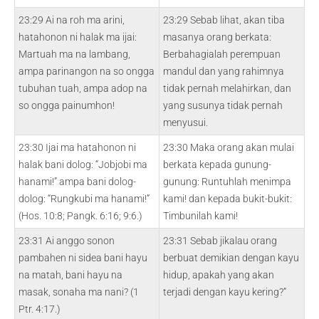
23:29 Ai na roh ma arini,
23:29 Sebab lihat, akan tiba
hatahonon ni halak ma ijai:
masanya orang berkata:
Martuah ma na lambang,
Berbahagialah perempuan
ampa parinangon na so ongga
mandul dan yang rahimnya
tubuhan tuah, ampa adop na
tidak pernah melahirkan, dan
so ongga painumhon!
yang susunya tidak pernah
menyusui.
23:30 Ijai ma hatahonon ni
23:30 Maka orang akan mulai
halak bani dolog: “Jobjobi ma
berkata kepada gunung-
hanami!” ampa bani dolog-
gunung: Runtuhlah menimpa
dolog: “Rungkubi ma hanami!”
kami! dan kepada bukit-bukit:
(Hos. 10:8; Pangk. 6:16; 9:6.)
Timbunilah kami!
23:31 Ai anggo sonon
23:31 Sebab jikalau orang
pambahen ni sidea bani hayu
berbuat demikian dengan kayu
na matah, bani hayu na
hidup, apakah yang akan
masak, sonaha ma nani? (1
terjadi dengan kayu kering?”
Ptr. 4:17.)