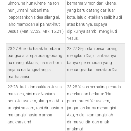
Simon, na hun Kirene, na roh
bernama Simon dari Kirene,
hun jumani; hubani ma
yang baru datang dari luar
ipaporsankon sidea silang ai,
kota, lalu diletakkan salib itu di
laho mamboan ai paihut-ihut
atas bahunya, supaya
Jesus. (Mat. 27:32; Mrk. 15:21.)
dipikulnya sambil mengikuti
Yesus.
23:27 Buei do halak humbani
23:27 Sejumlah besar orang
bangsa ai ampa puang-puang
mengikuti Dia; di antaranya
na mangirikkonsi, na marhoru
banyak perempuan yang
anjaha na tangis-tangis
menangisi dan meratapi Dia.
marhalanisi.
23:28 Jadi idompakkon Jesus
23:28 Yesus berpaling kepada
ma sidea, nini ma: Nasiam
mereka dan berkata: “Hai
boru Jerusalem, ulang ma Ahu
puteri-puteri Yerusalem,
tangisi nasiam, tapi dirinasiam
janganlah kamu menangisi
ma tangisi nasiam ampa
Aku, melainkan tangisilah
anaknasiam!
dirimu sendiri dan anak-
anakmu!