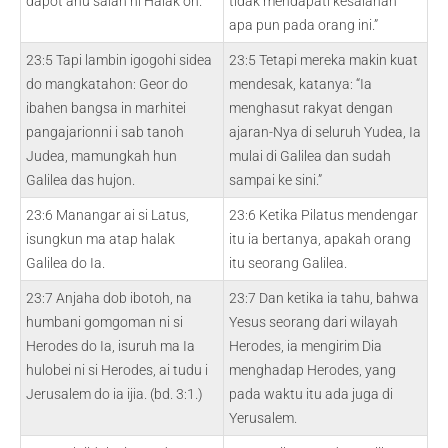
dapot ahu salah ni Halak on.
tidak mendapati kesalahan
apa pun pada orang ini.”
23:5 Tapi lambin igogohi sidea
23:5 Tetapi mereka makin kuat
do mangkatahon: Geor do
mendesak, katanya: “Ia
ibahen bangsa in marhitei
menghasut rakyat dengan
pangajarionni i sab tanoh
ajaran-Nya di seluruh Yudea, Ia
Judea, mamungkah hun
mulai di Galilea dan sudah
Galilea das hujon.
sampai ke sini.”
23:6 Manangar ai si Latus,
23:6 Ketika Pilatus mendengar
isungkun ma atap halak
itu ia bertanya, apakah orang
Galilea do Ia.
itu seorang Galilea.
23:7 Anjaha dob ibotoh, na
23:7 Dan ketika ia tahu, bahwa
humbani gomgoman ni si
Yesus seorang dari wilayah
Herodes do Ia, isuruh ma Ia
Herodes, ia mengirim Dia
hulobei ni si Herodes, ai tudu i
menghadap Herodes, yang
Jerusalem do ia ijia. (bd. 3:1.)
pada waktu itu ada juga di
Yerusalem.