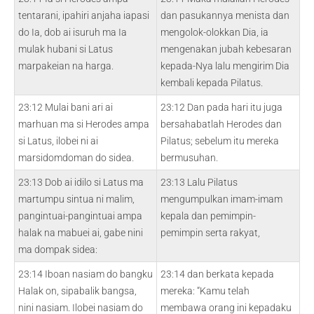
tentarani, ipahiri anjaha iapasi
dan pasukannya menista dan
do Ia, dob ai isuruh ma Ia
mengolok-olokkan Dia, ia
mulak hubani si Latus
mengenakan jubah kebesaran
marpakeian na harga.
kepada-Nya lalu mengirim Dia
kembali kepada Pilatus.
23:12 Mulai bani ari ai
23:12 Dan pada hari itu juga
marhuan ma si Herodes ampa
bersahabatlah Herodes dan
si Latus, ilobei ni ai
Pilatus; sebelum itu mereka
marsidomdoman do sidea.
bermusuhan.
23:13 Dob ai idilo si Latus ma
23:13 Lalu Pilatus
martumpu sintua ni malim,
mengumpulkan imam-imam
pangintuai-pangintuai ampa
kepala dan pemimpin-
halak na mabuei ai, gabe nini
pemimpin serta rakyat,
ma dompak sidea:
23:14 Iboan nasiam do bangku
23:14 dan berkata kepada
Halak on, sipabalik bangsa,
mereka: “Kamu telah
nini nasiam. Ilobei nasiam do
membawa orang ini kepadaku