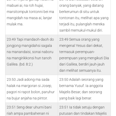
mabuei ai, na roh hujai,
orang banyak, yang datang
marsitompuk tontonni bei ma
berkerumun di situ untuk
mangidah na masa ai, lanjar
tontonan itu, melihat apa yang
mulak ma.
terjadi itu, pulanglah mereka
sambil memukul-mukul diri.
23:49 Tapi mandaoh-daoh do
23:49 Semua orang yang
jongjong mangidahsi sagala
mengenal Yesus dari dekat,
na manandaisi, sonai naboru
termasuk perempuan-
na mangirikkonsi hun tanoh
perempuan yang mengikuti Dia
Galilea. (bd. 8:2.)
dari Galilea, berdiri jauh-jauh
dan melihat semuanya itu.
23:50 Jadi adong ma sada
23:50 Adalah seorang yang
halak na margoran si Josep,
bernama Yusuf. Ia anggota
pagori ni rapot bolon, paruhur
Majelis Besar, dan seorang
na bujur anjaha na pintor.
yang baik lagi benar.
23:51 Seng dear uhurni bani
23:51 Ia tidak setuju dengan
riah ampa pambahenan ni
putusan dan tindakan Majelis