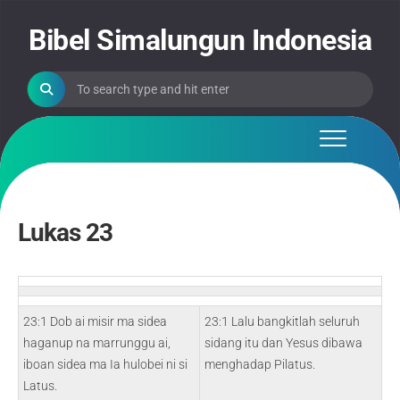
Skip
to
Bibel Simalungun Indonesia
content
Lukas 23
23:1 Dob ai misir ma sidea
23:1 Lalu bangkitlah seluruh
haganup na marrunggu ai,
sidang itu dan Yesus dibawa
iboan sidea ma Ia hulobei ni si
menghadap Pilatus.
Latus.