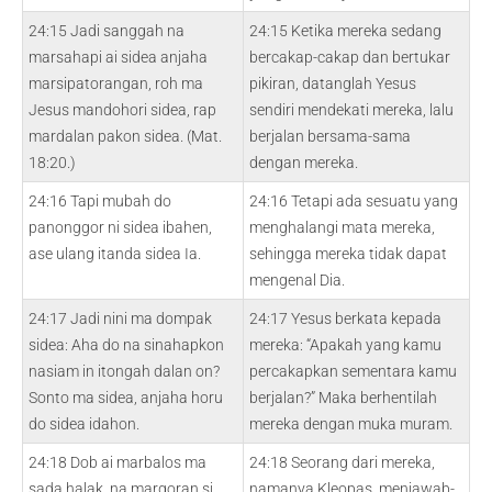
24:15 Jadi sanggah na
24:15 Ketika mereka sedang
marsahapi ai sidea anjaha
bercakap-cakap dan bertukar
marsipatorangan, roh ma
pikiran, datanglah Yesus
Jesus mandohori sidea, rap
sendiri mendekati mereka, lalu
mardalan pakon sidea. (Mat.
berjalan bersama-sama
18:20.)
dengan mereka.
24:16 Tapi mubah do
24:16 Tetapi ada sesuatu yang
panonggor ni sidea ibahen,
menghalangi mata mereka,
ase ulang itanda sidea Ia.
sehingga mereka tidak dapat
mengenal Dia.
24:17 Jadi nini ma dompak
24:17 Yesus berkata kepada
sidea: Aha do na sinahapkon
mereka: “Apakah yang kamu
nasiam in itongah dalan on?
percakapkan sementara kamu
Sonto ma sidea, anjaha horu
berjalan?” Maka berhentilah
do sidea idahon.
mereka dengan muka muram.
24:18 Dob ai marbalos ma
24:18 Seorang dari mereka,
sada halak, na margoran si
namanya Kleopas, menjawab-