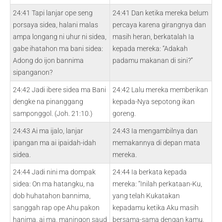
24:41 Tapi lanjar ope seng
24:41 Dan ketika mereka belum
porsaya sidea, halani malas
percaya karena girangnya dan
ampa longang ni uhur ni sidea,
masih heran, berkatalah Ia
gabe ihatahon ma bani sidea:
kepada mereka: “Adakah
Adong do ijon bannima
padamu makanan di sini?”
sipanganon?
24:42 Jadi ibere sidea ma Bani
24:42 Lalu mereka memberikan
dengke na pinanggang
kepada-Nya sepotong ikan
samponggol. (Joh. 21:10.)
goreng.
24:43 Ai ma ijalo, lanjar
24:43 Ia mengambilnya dan
ipangan ma ai ipaidah-idah
memakannya di depan mata
sidea.
mereka.
24:44 Jadi nini ma dompak
24:44 Ia berkata kepada
sidea: On ma hatangku, na
mereka: “Inilah perkataan-Ku,
dob huhatahon bannima,
yang telah Kukatakan
sanggah rap ope Ahu pakon
kepadamu ketika Aku masih
hanima, ai ma, maningon saud
bersama-sama dengan kamu,