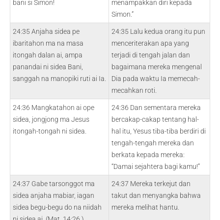
bani si Simon!
menampakkan diri kepada
Simon.”
24:35 Anjaha sidea pe
24:35 Lalu kedua orang itu pun
ibaritahon ma na masa
menceriterakan apa yang
itongah dalan ai, ampa
terjadi di tengah jalan dan
panandai ni sidea Bani,
bagaimana mereka mengenal
sanggah na manopiki ruti ai Ia.
Dia pada waktu Ia memecah-
mecahkan roti.
24:36 Mangkatahon ai ope
24:36 Dan sementara mereka
sidea, jongjong ma Jesus
bercakap-cakap tentang hal-
itongah-tongah ni sidea.
hal itu, Yesus tiba-tiba berdiri di
tengah-tengah mereka dan
berkata kepada mereka:
“Damai sejahtera bagi kamu!”
24:37 Gabe tarsonggot ma
24:37 Mereka terkejut dan
sidea anjaha mabiar, iagan
takut dan menyangka bahwa
sidea begu-begu do na niidah
mereka melihat hantu.
ni sidea ai. (Mat. 14:26.)