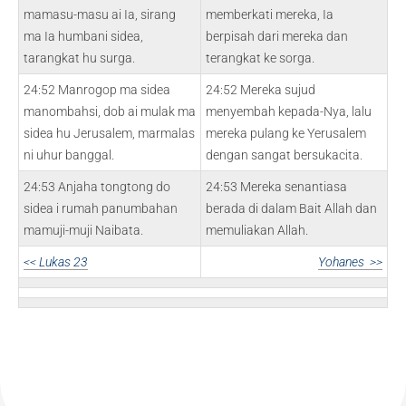
mamasu-masu ai Ia, sirang
memberkati mereka, Ia
ma Ia humbani sidea,
berpisah dari mereka dan
tarangkat hu surga.
terangkat ke sorga.
24:52 Manrogop ma sidea
24:52 Mereka sujud
manombahsi, dob ai mulak ma
menyembah kepada-Nya, lalu
sidea hu Jerusalem, marmalas
mereka pulang ke Yerusalem
ni uhur banggal.
dengan sangat bersukacita.
24:53 Anjaha tongtong do
24:53 Mereka senantiasa
sidea i rumah panumbahan
berada di dalam Bait Allah dan
mamuji-muji Naibata.
memuliakan Allah.
<< Lukas 23
Yohanes >>