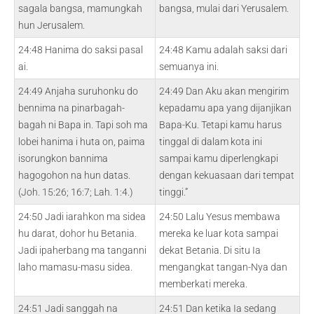
sagala bangsa, mamungkah
bangsa, mulai dari Yerusalem.
hun Jerusalem.
24:48 Hanima do saksi pasal
24:48 Kamu adalah saksi dari
ai.
semuanya ini.
24:49 Anjaha suruhonku do
24:49 Dan Aku akan mengirim
bennima na pinarbagah-
kepadamu apa yang dijanjikan
bagah ni Bapa in. Tapi soh ma
Bapa-Ku. Tetapi kamu harus
lobei hanima i huta on, paima
tinggal di dalam kota ini
isorungkon bannima
sampai kamu diperlengkapi
hagogohon na hun datas.
dengan kekuasaan dari tempat
(Joh. 15:26; 16:7; Lah. 1:4.)
tinggi.”
24:50 Jadi iarahkon ma sidea
24:50 Lalu Yesus membawa
hu darat, dohor hu Betania.
mereka ke luar kota sampai
Jadi ipaherbang ma tanganni
dekat Betania. Di situ Ia
laho mamasu-masu sidea.
mengangkat tangan-Nya dan
memberkati mereka.
24:51 Jadi sanggah na
24:51 Dan ketika Ia sedang