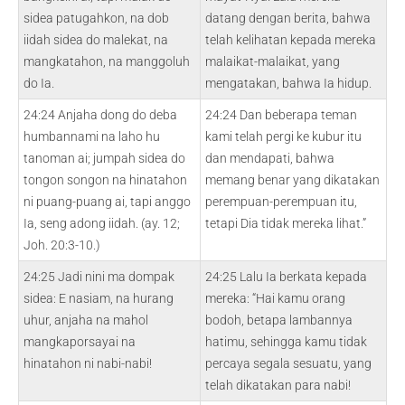
sidea patugahkon, na dob
datang dengan berita, bahwa
iidah sidea do malekat, na
telah kelihatan kepada mereka
mangkatahon, na manggoluh
malaikat-malaikat, yang
do Ia.
mengatakan, bahwa Ia hidup.
24:24 Anjaha dong do deba
24:24 Dan beberapa teman
humbannami na laho hu
kami telah pergi ke kubur itu
tanoman ai; jumpah sidea do
dan mendapati, bahwa
tongon songon na hinatahon
memang benar yang dikatakan
ni puang-puang ai, tapi anggo
perempuan-perempuan itu,
Ia, seng adong iidah. (ay. 12;
tetapi Dia tidak mereka lihat.”
Joh. 20:3-10.)
24:25 Jadi nini ma dompak
24:25 Lalu Ia berkata kepada
sidea: E nasiam, na hurang
mereka: “Hai kamu orang
uhur, anjaha na mahol
bodoh, betapa lambannya
mangkaporsayai na
hatimu, sehingga kamu tidak
hinatahon ni nabi-nabi!
percaya segala sesuatu, yang
telah dikatakan para nabi!