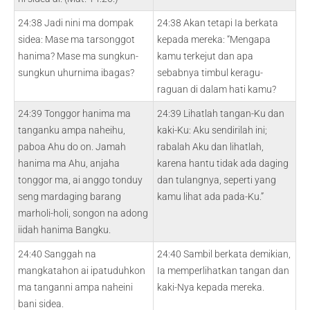
24:38 Jadi nini ma dompak
24:38 Akan tetapi Ia berkata
sidea: Mase ma tarsonggot
kepada mereka: “Mengapa
hanima? Mase ma sungkun-
kamu terkejut dan apa
sungkun uhurnima ibagas?
sebabnya timbul keragu-
raguan di dalam hati kamu?
24:39 Tonggor hanima ma
24:39 Lihatlah tangan-Ku dan
tanganku ampa naheihu,
kaki-Ku: Aku sendirilah ini;
paboa Ahu do on. Jamah
rabalah Aku dan lihatlah,
hanima ma Ahu, anjaha
karena hantu tidak ada daging
tonggor ma, ai anggo tonduy
dan tulangnya, seperti yang
seng mardaging barang
kamu lihat ada pada-Ku.”
marholi-holi, songon na adong
iidah hanima Bangku.
24:40 Sanggah na
24:40 Sambil berkata demikian,
mangkatahon ai ipatuduhkon
Ia memperlihatkan tangan dan
ma tanganni ampa naheini
kaki-Nya kepada mereka.
bani sidea.