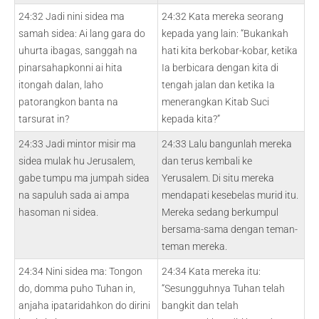
24:32 Jadi nini sidea ma
24:32 Kata mereka seorang
samah sidea: Ai lang gara do
kepada yang lain: “Bukankah
uhurta ibagas, sanggah na
hati kita berkobar-kobar, ketika
pinarsahapkonni ai hita
Ia berbicara dengan kita di
itongah dalan, laho
tengah jalan dan ketika Ia
patorangkon banta na
menerangkan Kitab Suci
tarsurat in?
kepada kita?”
24:33 Jadi mintor misir ma
24:33 Lalu bangunlah mereka
sidea mulak hu Jerusalem,
dan terus kembali ke
gabe tumpu ma jumpah sidea
Yerusalem. Di situ mereka
na sapuluh sada ai ampa
mendapati kesebelas murid itu.
hasoman ni sidea.
Mereka sedang berkumpul
bersama-sama dengan teman-
teman mereka.
24:34 Nini sidea ma: Tongon
24:34 Kata mereka itu:
do, domma puho Tuhan in,
“Sesungguhnya Tuhan telah
anjaha ipataridahkon do dirini
bangkit dan telah