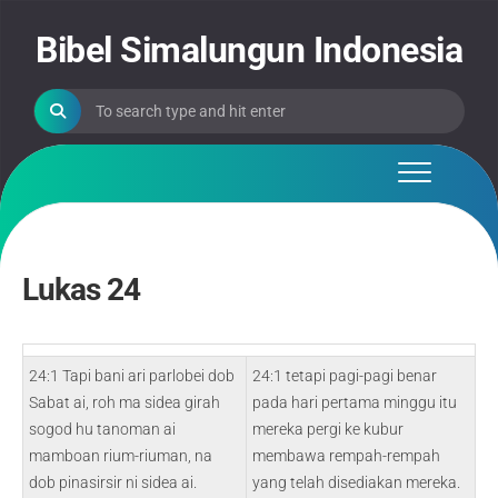
Skip
to
Bibel Simalungun Indonesia
content
Lukas 24
24:1 Tapi bani ari parlobei dob
24:1 tetapi pagi-pagi benar
Sabat ai, roh ma sidea girah
pada hari pertama minggu itu
sogod hu tanoman ai
mereka pergi ke kubur
mamboan rium-riuman, na
membawa rempah-rempah
dob pinasirsir ni sidea ai.
yang telah disediakan mereka.