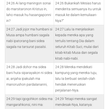
24:26 Ai lang maningon sonai
24:26 Bukankah Mesias harus
do marsitaronon Kristus in,
menderita semuanya itu untuk
laho masuk hu hasangaponni
masuk ke dalam kemuliaan-
in?
Nya?”
24:27 Jadi jojor ma humbani si
24:27 Lalu Ia menjelaskan
Musa ampa humbani sagala
kepada mereka apa yang
nabi ipatorang bani sidea
tertulis tentang Dia dalam
sagala na tarsurat pasalsi.
seluruh Kitab Suci, mulai dari
kitab-kitab Musa dan segala
kitab nabi-nabi.
24:28 Jadi dohor ma sidea
24:28 Mereka mendekati
bani huta siparayakon ni sidea
kampung yang mereka tuju,
ai, anjaha ipakulah ma
lalu Ia berbuat seolah-olah
manorushon pardalananni,
hendak meneruskan
perjalanan-Nya.
24:29 tapi igogohkon sidea ma
24:29 Tetapi mereka sangat
mangarahkonsi, nini ma:
mendesak-Nya, katanya: