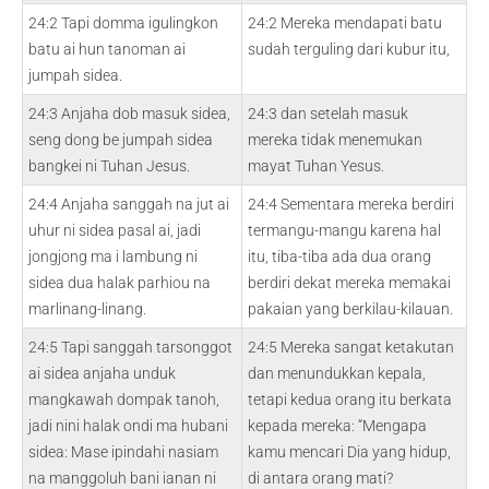
24:2 Tapi domma igulingkon
24:2 Mereka mendapati batu
batu ai hun tanoman ai
sudah terguling dari kubur itu,
jumpah sidea.
24:3 Anjaha dob masuk sidea,
24:3 dan setelah masuk
seng dong be jumpah sidea
mereka tidak menemukan
bangkei ni Tuhan Jesus.
mayat Tuhan Yesus.
24:4 Anjaha sanggah na jut ai
24:4 Sementara mereka berdiri
uhur ni sidea pasal ai, jadi
termangu-mangu karena hal
jongjong ma i lambung ni
itu, tiba-tiba ada dua orang
sidea dua halak parhiou na
berdiri dekat mereka memakai
marlinang-linang.
pakaian yang berkilau-kilauan.
24:5 Tapi sanggah tarsonggot
24:5 Mereka sangat ketakutan
ai sidea anjaha unduk
dan menundukkan kepala,
mangkawah dompak tanoh,
tetapi kedua orang itu berkata
jadi nini halak ondi ma hubani
kepada mereka: “Mengapa
sidea: Mase ipindahi nasiam
kamu mencari Dia yang hidup,
na manggoluh bani ianan ni
di antara orang mati?