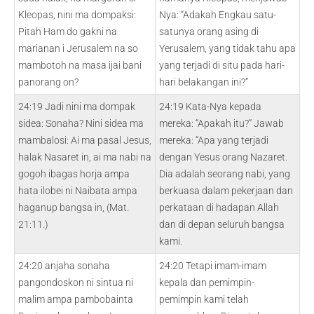
Kleopas, nini ma dompaksi:
Nya: “Adakah Engkau satu-
Pitah Ham do gakni na
satunya orang asing di
marianan i Jerusalem na so
Yerusalem, yang tidak tahu apa
mambotoh na masa ijai bani
yang terjadi di situ pada hari-
panorang on?
hari belakangan ini?”
24:19 Jadi nini ma dompak
24:19 Kata-Nya kepada
sidea: Sonaha? Nini sidea ma
mereka: “Apakah itu?” Jawab
mambalosi: Ai ma pasal Jesus,
mereka: “Apa yang terjadi
halak Nasaret in, ai ma nabi na
dengan Yesus orang Nazaret.
gogoh ibagas horja ampa
Dia adalah seorang nabi, yang
hata ilobei ni Naibata ampa
berkuasa dalam pekerjaan dan
haganup bangsa in, (Mat.
perkataan di hadapan Allah
21:11.)
dan di depan seluruh bangsa
kami.
24:20 anjaha sonaha
24:20 Tetapi imam-imam
pangondoskon ni sintua ni
kepala dan pemimpin-
malim ampa pambobainta
pemimpin kami telah