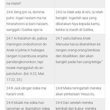
na matei?
24:6 Seng ijon Ia, domma
24:6 Ia tidak ada di sini, Ia telah
puho. Ingat nasiam ma na
bangkit. Ingatlah apa yang
hinatahonni ai bani nasiam,
dikatakan-Nya kepada kamu,
sanggah i Galilea ope Ia.
ketika Ia masih di Galilea,
24:7 Ai ihatahon do, paboa
24:7 yaitu bahwa Anak
maningon ondoshonon do
Manusia harus diserahkan ke
Anak ni jolma in hubagas
tangan orang-orang berdosa
tangan ni pardousa anjaha
dan disalibkan, dan akan
parsilangkononkon, tapi
bangkit pada hari yang ketiga.”
mulak manggoluh do ari
patoluhon. (bd. 9:22; Mat.
17:22, 23.)
24:8 Jadi idingat sidea ma
24:8 Maka teringatlah mereka
hatani ondi.
akan perkataan Yesus itu.
24:9 Mulak ma sidea hun
24:9 Dan setelah mereka
tanoman ai, ibaritahon sidea
kembali dari kubur, mereka