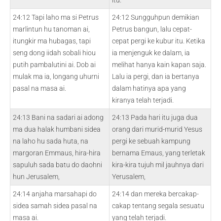
itu.
24:12 Tapi laho ma si Petrus
24:12 Sungguhpun demikian
marlintun hu tanoman ai,
Petrus bangun, lalu cepat-
itungkir ma hubagas, tapi
cepat pergi ke kubur itu. Ketika
seng dong iidah sobali hiou
ia menjenguk ke dalam, ia
putih pambalutini ai. Dob ai
melihat hanya kain kapan saja.
mulak ma ia, longang uhurni
Lalu ia pergi, dan ia bertanya
pasal na masa ai.
dalam hatinya apa yang
kiranya telah terjadi.
24:13 Bani na sadari ai adong
24:13 Pada hari itu juga dua
ma dua halak humbani sidea
orang dari murid-murid Yesus
na laho hu sada huta, na
pergi ke sebuah kampung
margoran Emmaus, hira-hira
bernama Emaus, yang terletak
sapuluh sada batu do daohni
kira-kira tujuh mil jauhnya dari
hun Jerusalem,
Yerusalem,
24:14 anjaha marsahapi do
24:14 dan mereka bercakap-
sidea samah sidea pasal na
cakap tentang segala sesuatu
masa ai.
yang telah terjadi.