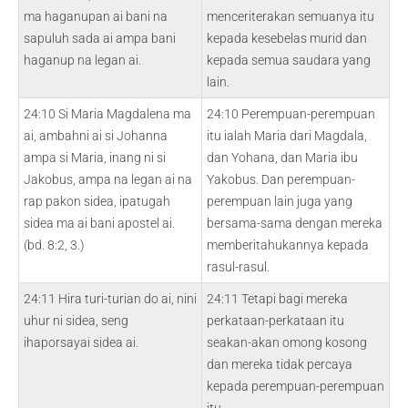
ma haganupan ai bani na
menceriterakan semuanya itu
sapuluh sada ai ampa bani
kepada kesebelas murid dan
haganup na legan ai.
kepada semua saudara yang
lain.
24:10 Si Maria Magdalena ma
24:10 Perempuan-perempuan
ai, ambahni ai si Johanna
itu ialah Maria dari Magdala,
ampa si Maria, inang ni si
dan Yohana, dan Maria ibu
Jakobus, ampa na legan ai na
Yakobus. Dan perempuan-
rap pakon sidea, ipatugah
perempuan lain juga yang
sidea ma ai bani apostel ai.
bersama-sama dengan mereka
(bd. 8:2, 3.)
memberitahukannya kepada
rasul-rasul.
24:11 Hira turi-turian do ai, nini
24:11 Tetapi bagi mereka
uhur ni sidea, seng
perkataan-perkataan itu
ihaporsayai sidea ai.
seakan-akan omong kosong
dan mereka tidak percaya
kepada perempuan-perempuan