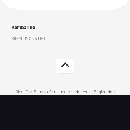
Kembali ke
SIMALUNGUN.NET
Bibel Dwi Bahasa Simalungun Indonesia | Bagian dari
Simalungun.Net | Kritik dan Saran perbaikan silakan
tinggalkan di komentar.