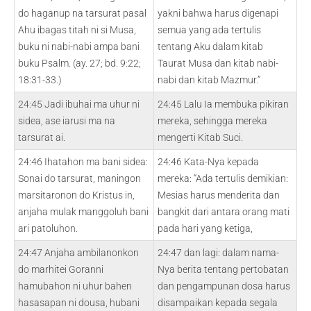
do haganup na tarsurat pasal
yakni bahwa harus digenapi
Ahu ibagas titah ni si Musa,
semua yang ada tertulis
buku ni nabi-nabi ampa bani
tentang Aku dalam kitab
buku Psalm. (ay. 27; bd. 9:22;
Taurat Musa dan kitab nabi-
18:31-33.)
nabi dan kitab Mazmur.”
24:45 Jadi ibuhai ma uhur ni
24:45 Lalu Ia membuka pikiran
sidea, ase iarusi ma na
mereka, sehingga mereka
tarsurat ai.
mengerti Kitab Suci.
24:46 Ihatahon ma bani sidea:
24:46 Kata-Nya kepada
Sonai do tarsurat, maningon
mereka: “Ada tertulis demikian:
marsitaronon do Kristus in,
Mesias harus menderita dan
anjaha mulak manggoluh bani
bangkit dari antara orang mati
ari patoluhon.
pada hari yang ketiga,
24:47 Anjaha ambilanonkon
24:47 dan lagi: dalam nama-
do marhitei Goranni
Nya berita tentang pertobatan
hamubahon ni uhur bahen
dan pengampunan dosa harus
hasasapan ni dousa, hubani
disampaikan kepada segala