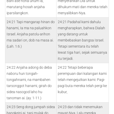
Bani ase hona uhum Ia,
menyerahkan Dia untuk
marutang hosah anjaha
dihukum mati dan mereka telah
iparsilangkon.
menyalibkan-Nya.
24:21 Tapi mangarap hinan do
24:21 Padahal kami dahulu
hanami, Ia ma na paluahkon
mengharapkan, bahwa Dialah
Israel. Anjaha patolu-arihon
yang datang untuk
ma sadari on, dob na masa ai.
membebaskan bangsa Israel.
(Lah. 1:6.)
Tetapi sementara itu telah
lewat tiga hari, sejak semuanya
itu terjadi.
24:22 Anjaha adong do deba
24:22 Tetapi beberapa
naboru hun tongah-
perempuan dari kalangan kami
tongahnami, na mambahen
telah mengejutkan kami: Pagi-
tarsonggot hanami, girah do
pagi buta mereka telah pergi ke
sidea nasogod laho hu
kubur,
tanoman ai. (ay. 1-11.)
24:23 Seng dong jumpah sidea
24:23 dan tidak menemukan
bangkeini ai, tapi mulak do
mayat-Nya. Lalu mereka