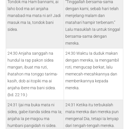
Tondok ma Ham bannami, ai
“Tinggallah bersama-sama
laho bod ma ari anjaha
dengan kami, sebab hari telah
manabad ma mata ni ari! Jadi
menjelang malam dan
masuk ma Ia, tondok bani
matahari hampir terbenam.”
sidea.
Lalu masuklah Ia untuk tinggal
bersama-sama dengan
mereka.
24:30 Anjaha sanggah na
24:30 Waktu Ia duduk makan
hundul Ia rap pakon sidea
dengan mereka, Ia mengambil
mangan, ibuat ma ruti,
roti, mengucap berkat, lalu
ihatahon ma tonggo tarima-
memecah-mecahkannya dan
kasih, dob ai itopiki ma ai
memberikannya kepada
anjaha ibere ma bani sidea.
mereka.
(bd. 22:19.)
24:31 Ijai ma buka mata ni
24:31 Ketika itu terbukalah
sidea, gabe itanda sidea ma Ia;
mata mereka dan mereka pun
anjaha Ia pe magou ma
mengenal Dia, tetapi Ia lenyap
humbani pangidah ni sidea.
dari tengah-tengah mereka.