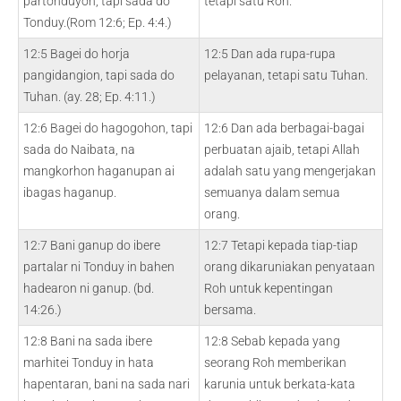
partonduyon, tapi sada do
tetapi satu Roh.
Tonduy.(Rom 12:6; Ep. 4:4.)
12:5 Bagei do horja
12:5 Dan ada rupa-rupa
pangidangion, tapi sada do
pelayanan, tetapi satu Tuhan.
Tuhan. (ay. 28; Ep. 4:11.)
12:6 Bagei do hagogohon, tapi
12:6 Dan ada berbagai-bagai
sada do Naibata, na
perbuatan ajaib, tetapi Allah
mangkorhon haganupan ai
adalah satu yang mengerjakan
ibagas haganup.
semuanya dalam semua
orang.
12:7 Bani ganup do ibere
12:7 Tetapi kepada tiap-tiap
partalar ni Tonduy in bahen
orang dikaruniakan penyataan
hadearon ni ganup. (bd.
Roh untuk kepentingan
14:26.)
bersama.
12:8 Bani na sada ibere
12:8 Sebab kepada yang
marhitei Tonduy in hata
seorang Roh memberikan
hapentaran, bani na sada nari
karunia untuk berkata-kata