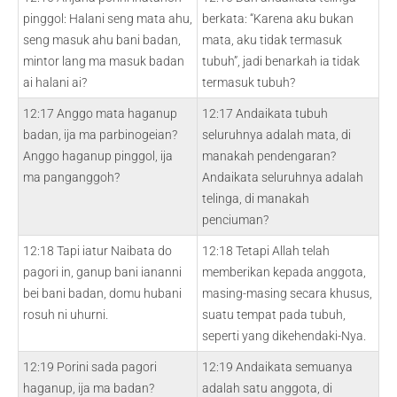
pinggol: Halani seng mata ahu,
berkata: “Karena aku bukan
seng masuk ahu bani badan,
mata, aku tidak termasuk
mintor lang ma masuk badan
tubuh”, jadi benarkah ia tidak
ai halani ai?
termasuk tubuh?
12:17 Anggo mata haganup
12:17 Andaikata tubuh
badan, ija ma parbinogeian?
seluruhnya adalah mata, di
Anggo haganup pinggol, ija
manakah pendengaran?
ma panganggoh?
Andaikata seluruhnya adalah
telinga, di manakah
penciuman?
12:18 Tapi iatur Naibata do
12:18 Tetapi Allah telah
pagori in, ganup bani iananni
memberikan kepada anggota,
bei bani badan, domu hubani
masing-masing secara khusus,
rosuh ni uhurni.
suatu tempat pada tubuh,
seperti yang dikehendaki-Nya.
12:19 Porini sada pagori
12:19 Andaikata semuanya
haganup, ija ma badan?
adalah satu anggota, di