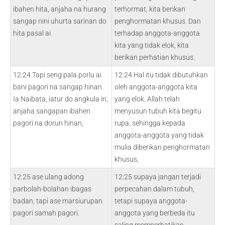
ibahen hita, anjaha na hurang
terhormat, kita berikan
sangap nini uhurta sarinan do
penghormatan khusus. Dan
hita pasal ai.
terhadap anggota-anggota
kita yang tidak elok, kita
berikan perhatian khusus.
12:24 Tapi seng pala porlu ai
12:24 Hal itu tidak dibutuhkan
bani pagori na sangap hinan.
oleh anggota-anggota kita
Ia Naibata, iatur do angkula in,
yang elok. Allah telah
anjaha sangapan ibahen
menyusun tubuh kita begitu
pagori na dorun hinan,
rupa, sehingga kepada
anggota-anggota yang tidak
mulia diberikan penghormatan
khusus,
12:25 ase ulang adong
12:25 supaya jangan terjadi
parbolah-bolahan ibagas
perpecahan dalam tubuh,
badan, tapi ase marsiurupan
tetapi supaya anggota-
pagori samah pagori.
anggota yang berbeda itu