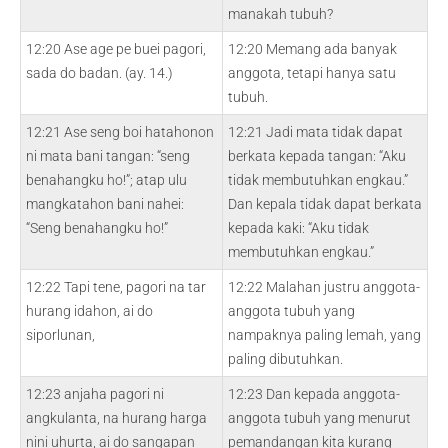
manakah tubuh?
12:20 Ase age pe buei pagori,
12:20 Memang ada banyak
sada do badan. (ay. 14.)
anggota, tetapi hanya satu
tubuh.
12:21 Ase seng boi hatahonon
12:21 Jadi mata tidak dapat
ni mata bani tangan: “seng
berkata kepada tangan: “Aku
benahangku ho!”; atap ulu
tidak membutuhkan engkau.”
mangkatahon bani nahei:
Dan kepala tidak dapat berkata
“Seng benahangku ho!”
kepada kaki: “Aku tidak
membutuhkan engkau.”
12:22 Tapi tene, pagori na tar
12:22 Malahan justru anggota-
hurang idahon, ai do
anggota tubuh yang
siporlunan,
nampaknya paling lemah, yang
paling dibutuhkan.
12:23 anjaha pagori ni
12:23 Dan kepada anggota-
angkulanta, na hurang harga
anggota tubuh yang menurut
nini uhurta, ai do sangapan
pemandangan kita kurang