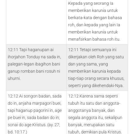
Kepada yang seorang Ia
memberikan karunia untuk
berkata-kata dengan bahasa
roh, dan kepada yang lain Ia
memberikan karunia untuk
menafsirkan bahasa roh itu.
12:11 Tapi haganupan ai
12:11 Tetapi semuanya ini
ihorjahon Tonduy na sada in,
dikerjakan oleh Roh yang satu
palegan-legan ibagihon bani
dan yang sama, yang
ganup romban bani rosuh ni
memberikan karunia kepada
uhurni.
tiap-tiap orang secara khusus,
seperti yang dikehendaki-Nya.
12:12 Ai songon badan, sada
12:12 Karena sama seperti
do in, anjaha marpagori buei,
tubuh itu satu dan anggota-
tapi haganup pagorini in, age
anggotanya banyak, dan
pe buei in, sada badan do in;
segala anggota itu, sekalipun
sonai do age Kristus. (ay. 27;
banyak, merupakan satu
bd. 10:17.)
tubuh, demikian pula Kristus.