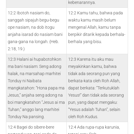
kebenarannya.
12:2 Ibotoh nasiam do,
12:2 Kamu tahu, bahwa pada
sanggah sipajuh begu-begu
waktu kamu masih belum
ope nasiam, na dob itogu
mengenal Allah, kamu tanpa
anjaha isarad do nasiam bani
berpikir ditarik kepada berhala-
gana-gana na longah. (Heb.
berhala yang bisu.
2:18, 19.)
12:3 Halani ai hupabotohkon
12:3 Karena itu aku mau
ma bani nasiam: Seng adong
meyakinkan kamu, bahwa
halak, na marsahap marhitei
tidak ada seorang pun yang
Tonduy ni Naibata
berkata-kata oleh Roh Allah,
mangkatahon: “Hona papa ma
dapat berkata: “Terkutuklah
Jesus,” anjaha seng adong na
Yesus!” dan tidak ada seorang
boi mangkatahon “Jesus ai ma
pun, yang dapat mengaku:
Tuhan,” anggo lang marhitei
“Yesus adalah Tuhan”, selain
Tonduy Na pansing.
oleh Roh Kudus.
12:4 Bagei do sibere-bere
12:4 Ada rupa-rupa karunia,