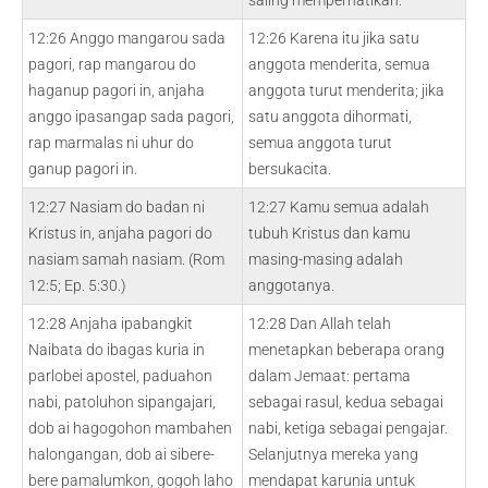
saling memperhatikan.
12:26 Anggo mangarou sada
12:26 Karena itu jika satu
pagori, rap mangarou do
anggota menderita, semua
haganup pagori in, anjaha
anggota turut menderita; jika
anggo ipasangap sada pagori,
satu anggota dihormati,
rap marmalas ni uhur do
semua anggota turut
ganup pagori in.
bersukacita.
12:27 Nasiam do badan ni
12:27 Kamu semua adalah
Kristus in, anjaha pagori do
tubuh Kristus dan kamu
nasiam samah nasiam. (Rom
masing-masing adalah
12:5; Ep. 5:30.)
anggotanya.
12:28 Anjaha ipabangkit
12:28 Dan Allah telah
Naibata do ibagas kuria in
menetapkan beberapa orang
parlobei apostel, paduahon
dalam Jemaat: pertama
nabi, patoluhon sipangajari,
sebagai rasul, kedua sebagai
dob ai hagogohon mambahen
nabi, ketiga sebagai pengajar.
halongangan, dob ai sibere-
Selanjutnya mereka yang
bere pamalumkon, gogoh laho
mendapat karunia untuk