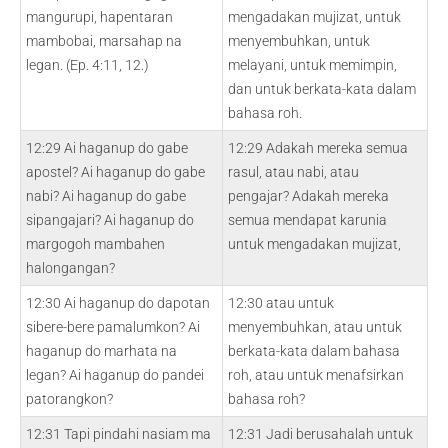
mangurupi, hapentaran
mengadakan mujizat, untuk
mambobai, marsahap na
menyembuhkan, untuk
legan. (Ep. 4:11, 12.)
melayani, untuk memimpin,
dan untuk berkata-kata dalam
bahasa roh.
12:29 Ai haganup do gabe
12:29 Adakah mereka semua
apostel? Ai haganup do gabe
rasul, atau nabi, atau
nabi? Ai haganup do gabe
pengajar? Adakah mereka
sipangajari? Ai haganup do
semua mendapat karunia
margogoh mambahen
untuk mengadakan mujizat,
halongangan?
12:30 Ai haganup do dapotan
12:30 atau untuk
sibere-bere pamalumkon? Ai
menyembuhkan, atau untuk
haganup do marhata na
berkata-kata dalam bahasa
legan? Ai haganup do pandei
roh, atau untuk menafsirkan
patorangkon?
bahasa roh?
12:31 Tapi pindahi nasiam ma
12:31 Jadi berusahalah untuk