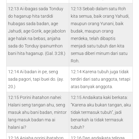
12:13 Ai ibagas sada Tonduy
12:13 Sebab dalam satu Roh
do haganup hita tardidi
kita semua, baik orang Yahudi,
hubagas sada badan, age
maupun orang Yunani, baik
Jahudi, age Gorik, age jabolon
budak, maupun orang
age halak na bebas, anjaha
merdeka, telah dibaptis
sada do Tonduy ipainumhon
menjadi satu tubuh dan kita
bani hita haganup. (Gal. 3:28.)
semua diberi minum dari satu
Roh.
12:14 Ai badan in pe, seng
12:14 Karena tubuh juga tidak
sada pagori, tapi buei do. (ay.
terdiri dari satu anggota, tetapi
20.)
atas banyak anggota.
12:15 Porini ihatahon nahei:
12:15 Andaikata kaki berkata:
Halani seng tangan ahu, seng
“Karena aku bukan tangan, aku
masuk ahu bani badan, mintor
tidak termasuk tubuh”, jadi
lang masuk badan ma ai
benarkah ia tidak termasuk
halani ai?
tubuh?
12:16 Anjaha porini ihatahon
12:16 Dan andaikata telinga