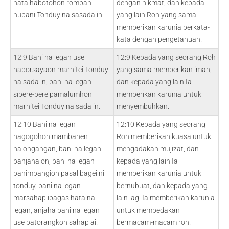
hata habotohon romban
dengan hikmat, dan kepada
hubani Tonduy na sasada in.
yang lain Roh yang sama
memberikan karunia berkata-
kata dengan pengetahuan.
12:9 Bani na legan use
12:9 Kepada yang seorang Roh
haporsayaon marhitei Tonduy
yang sama memberikan iman,
na sada in, bani na legan
dan kepada yang lain Ia
sibere-bere pamalumhon
memberikan karunia untuk
marhitei Tonduy na sada in.
menyembuhkan.
12:10 Bani na legan
12:10 Kepada yang seorang
hagogohon mambahen
Roh memberikan kuasa untuk
halongangan, bani na legan
mengadakan mujizat, dan
panjahaion, bani na legan
kepada yang lain Ia
panimbangion pasal bagei ni
memberikan karunia untuk
tonduy, bani na legan
bernubuat, dan kepada yang
marsahap ibagas hata na
lain lagi Ia memberikan karunia
legan, anjaha bani na legan
untuk membedakan
use patorangkon sahap ai.
bermacam-macam roh.