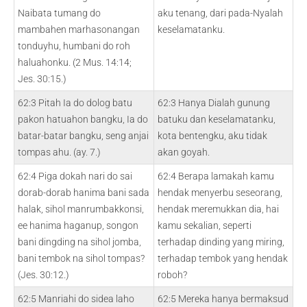
Naibata tumang do
aku tenang, dari pada-Nyalah
mambahen marhasonangan
keselamatanku.
tonduyhu, humbani do roh
haluahonku. (2 Mus. 14:14;
Jes. 30:15.)
62:3 Pitah Ia do dolog batu
62:3 Hanya Dialah gunung
pakon hatuahon bangku, Ia do
batuku dan keselamatanku,
batar-batar bangku, seng anjai
kota bentengku, aku tidak
tompas ahu. (ay. 7.)
akan goyah.
62:4 Piga dokah nari do sai
62:4 Berapa lamakah kamu
dorab-dorab hanima bani sada
hendak menyerbu seseorang,
halak, sihol manrumbakkonsi,
hendak meremukkan dia, hai
ee hanima haganup, songon
kamu sekalian, seperti
bani dingding na sihol jomba,
terhadap dinding yang miring,
bani tembok na sihol tompas?
terhadap tembok yang hendak
(Jes. 30:12.)
roboh?
62:5 Manriahi do sidea laho
62:5 Mereka hanya bermaksud