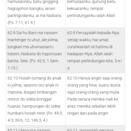
hamuliaonku, batu gingging
kemuliaanku; gunung batu
hagogohon bangku, ianan
kekuatanku, tempat
parlingodanku, ai ma Naibata.
perlindunganku ialah Allah.
(Ps. 7:11; 61:4.)
62:9 Sai hu Bani ma nasiam
62:9 Percayalah kepada-Nya
martenger ni uhur, ale jolma,
setiap waktu, hai umat,
lungkari ma uhurnasiam i
curahkanlah isi hatimu di
lobeini, Naibata do haporusan
hadapan-Nya; Allah ialah
banta. Sela. (Ps. 42:5; 1 Sam.
tempat perlindungan kita. S e l
1:15.)
a
62:10 Hosah tumang do anak
62:10 Hanya angin saja orang-
ni jolma, sipaoto-oto anak ni
orang yang hina, suatu dusta
manisia, ibagas timbangan
saja orang-orang yang mulia.
mintor do sidea bonggal
Pada neraca mereka naik ke
huatas, hampungan do sidea
atas, mereka sekalian lebih
humbani hosah tene. (Ps. 49:3;
ringan dari pada angin.
4:3; 39:6, 12; 146:3, 4.)
62:11 Ulang ma nasiam
62:11 Janganlah percaya