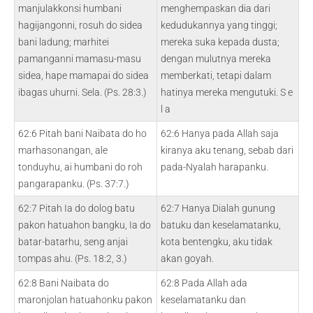
manjulakkonsi humbani
menghempaskan dia dari
hagijangonni, rosuh do sidea
kedudukannya yang tinggi;
bani ladung; marhitei
mereka suka kepada dusta;
pamanganni mamasu-masu
dengan mulutnya mereka
sidea, hape mamapai do sidea
memberkati, tetapi dalam
ibagas uhurni. Sela. (Ps. 28:3.)
hatinya mereka mengutuki. S e
l a
62:6 Pitah bani Naibata do ho
62:6 Hanya pada Allah saja
marhasonangan, ale
kiranya aku tenang, sebab dari
tonduyhu, ai humbani do roh
pada-Nyalah harapanku.
pangarapanku. (Ps. 37:7.)
62:7 Pitah Ia do dolog batu
62:7 Hanya Dialah gunung
pakon hatuahon bangku, Ia do
batuku dan keselamatanku,
batar-batarhu, seng anjai
kota bentengku, aku tidak
tompas ahu. (Ps. 18:2, 3.)
akan goyah.
62:8 Bani Naibata do
62:8 Pada Allah ada
maronjolan hatuahonku pakon
keselamatanku dan