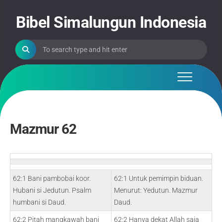
Skip
to
Bibel Simalungun Indonesia
content
Mazmur 62
62:1 Bani pambobai koor.
62:1 Untuk pemimpin biduan.
Hubani si Jedutun. Psalm
Menurut: Yedutun. Mazmur
humbani si Daud.
Daud.
62:2 Pitah mangkawah bani
62:2 Hanya dekat Allah saja