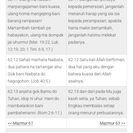
marpangajaman bani kuasa,
kepada pemerasan, janganlah
ulang homa mangejeng bani
menaruh harap yang sia-sia
barang rampasan!
kepada perampasan; apabila
Martambah-tambah pe
harta makin bertambah,
habayakon, ulang ma dompak
janganlah hatimu melekat
jai uhurmu! (Mat. 19:22; Luk.
padanya.
12:19, 20; 1 Tim. 6:9, 17.)
62:12 Sahali marhata Naibata,
62:12 Satu kali Allah berfirman,
dua pahara na tartangar ahu:
dua hal yang aku dengar:
Gok bani Naibata do
bahwa kuasa dari Allah
hagogohon, (Job 40:5.)
asalnya,
62:13 anjaha gok Bamu do
62:13 dan dari pada-Mu juga
Tuhan, idop ni uhur: Ham do
kasih setia, ya Tuhan; sebab
mambalaskon bani
Engkau membalas setiap
pambahenanni. (Rom 2:6-11.)
orang menurut perbuatannya.
<< Mazmur 61
Mazmur 63 >>