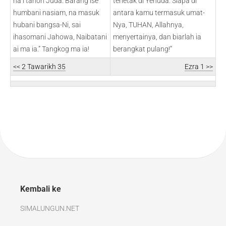
na i tanoh Juda. Barang ise
terletak di Yehuda. Siapa di
humbani nasiam, na masuk
antara kamu termasuk umat-
hubani bangsa-Ni, sai
Nya, TUHAN, Allahnya,
ihasomani Jahowa, Naibatani
menyertainya, dan biarlah ia
ai ma ia.” Tangkog ma ia!
berangkat pulang!”
<< 2 Tawarikh 35
Ezra 1 >>
Kembali ke
SIMALUNGUN.NET