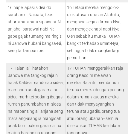
16 hape iapasi sidea do
16 Tetapi mereka mengolok-
suruhan ni Naibata, teos
olok utusan-utusan Allah itu,
uhurni bani hata sipaingat-Ni
menghina segala firman-Nya,
anjaha ipartawai nabi-Ni;
dan mengejek nabi-nabi-Nya.
gabe gajak tumang ma ringis
Oleh sebab itu murka TUHAN
ni Jahowa hubani bangsa-Ni,
bangkit terhadap umat-Nya,
seng tartambari be.
sehingga tidak mungkin lagi
pemulihan.
17 Halani ai, ihatahon
17 TUHAN menggerakkan raja
Jahowa ma tangkog raja ni
orang Kasdim melawan
halak Kaldea mandorab sidea,
mereka. Raja itu membunuh
mamunuh anak garama ni
teruna mereka dengan pedang
sidea marhitei podang ibagas
dalam rumah kudus mereka,
rumah panumbahan ni sidea
dan tidak menyayangkan
na mapansing ai, anjaha seng
teruna atau gadis, orang tua
maralang-alang ia mangidah
atau orang ubanan–semua
anak boru pakon garama, na
diserahkan TUHAN ke dalam
matua barang na ubanon;
tangannya.