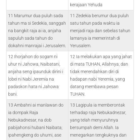
kerajaan Yehuda
11 Marumur dua puluh sada
11 Zedekia berumur dua puluh
tahun ma si Sedekia, sanggah
satu tahun pada waktu ia
na bangkit raja ai ia, anjaha
menjadi raja dan sebelas tahun
sapuluh sada tahun do
lamanya ia memerintah di
dokahni manrajai i Jerusalem.
Yerusalem.
12 Ihorjahon do sogam ni
12 Ia melakukan apa yang jahat
uhur ni Jahowa, Naibatani,
di mata TUHAN, Allahnya, dan
anjaha seng ipaunduk dirini i
tidak merendahkan diri di
lobei ni Nabi Jeremia na
hadapan nabi Yeremia, yang
padaskon hata ni Jahowa
datang membawa pesan
bani.
TUHAN.
13 Ambahni ai manlawan do
13 Lagipula ia memberontak
ia dompak Raja
terhadap raja Nebukadnezar,
Nebukadnesar, na dob
yang telah menyuruhnya
pabijahonsi hubani Naibata;
bersumpah demi Allah. Ia
ipahengkeng do uhurni, ase
menegarkan tengkuknya dan