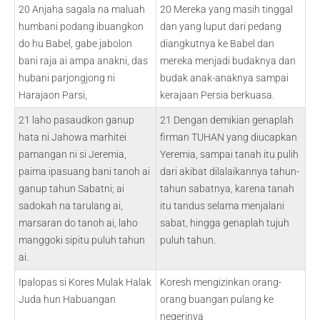
20 Anjaha sagala na maluah
20 Mereka yang masih tinggal
humbani podang ibuangkon
dan yang luput dari pedang
do hu Babel, gabe jabolon
diangkutnya ke Babel dan
bani raja ai ampa anakni, das
mereka menjadi budaknya dan
hubani parjongjong ni
budak anak-anaknya sampai
Harajaon Parsi,
kerajaan Persia berkuasa.
21 laho pasaudkon ganup
21 Dengan demikian genaplah
hata ni Jahowa marhitei
firman TUHAN yang diucapkan
pamangan ni si Jeremia,
Yeremia, sampai tanah itu pulih
paima ipasuang bani tanoh ai
dari akibat dilalaikannya tahun-
ganup tahun Sabatni; ai
tahun sabatnya, karena tanah
sadokah na tarulang ai,
itu tandus selama menjalani
marsaran do tanoh ai, laho
sabat, hingga genaplah tujuh
manggoki sipitu puluh tahun
puluh tahun.
ai.
Ipalopas si Kores Mulak Halak
Koresh mengizinkan orang-
Juda hun Habuangan
orang buangan pulang ke
negerinya