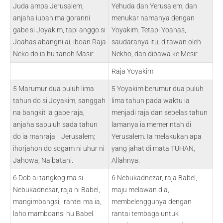
Juda ampa Jerusalem,
Yehuda dan Yerusalem, dan
anjaha iubah ma goranni
menukar namanya dengan
gabe si Joyakim, tapi anggo si
Yoyakim. Tetapi Yoahas,
Joahas abangni ai, iboan Raja
saudaranya itu, ditawan oleh
Neko do ia hu tanoh Masir.
Nekho, dan dibawa ke Mesir.
Raja Yoyakim
5 Marumur dua puluh lima
5 Yoyakim berumur dua puluh
tahun do si Joyakim, sanggah
lima tahun pada waktu ia
na bangkit ia gabe raja,
menjadi raja dan sebelas tahun
anjaha sapuluh sada tahun
lamanya ia memerintah di
do ia manrajai i Jerusalem;
Yerusalem. Ia melakukan apa
ihorjahon do sogam ni uhur ni
yang jahat di mata TUHAN,
Jahowa, Naibatani.
Allahnya.
6 Dob ai tangkog ma si
6 Nebukadnezar, raja Babel,
Nebukadnesar, raja ni Babel,
maju melawan dia,
mangimbangsi, irantei ma ia,
membelenggunya dengan
laho mamboansi hu Babel.
rantai tembaga untuk