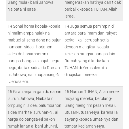
ulang mulak bani Jahowa,
mengeraskan hatinya dan tidak
Naibata ni Israel.
berbalik kepada TUHAN, Allah
Israel.
14 Sonai homa kopala-kopala
14 Juga semua pemimpin di
ni malim ampa halak na
antara para imam dan rakyat
mabuei ai, seng dong na bujur
berkali-kali berubah setia
humbani sidea, ihorjahon
dengan mengikuti segala
sidea do hasamboron ni
kekejian bangsa-bangsa lain.
bangsa-bangsa sipajuh begu-
Rumah yang dikuduskan
begu, ibutaki sidea do Rumah
TUHAN di Yerusalem itu
ni Jahowa, na pinapansing-Ni
dinajiskan mereka.
i Jerusalem.
15 Girah anjaha gati do namin
15 Namun TUHAN, Allah nenek
isuruh Jahowa, Naibata ni
moyang mereka, berulang-
ompung ni sidea, palumbahon
ulang mengirim pesan melalui
sidea marhitei suruhan-Ni, ai
utusan-utusan-Nya, karena Ia
harga do bangsa-Ni pakon
sayang kepada umat-Nya dan
rumah ianan ai bani uhur-Ni,
tempat kediaman-Nya.