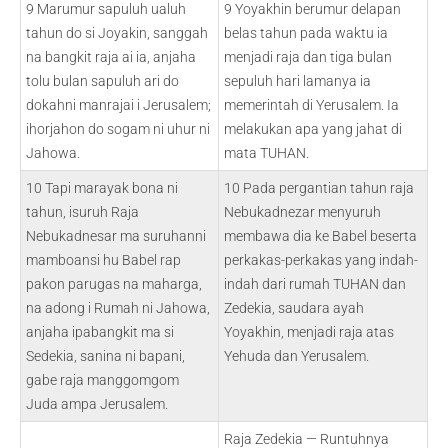
9 Marumur sapuluh ualuh
9 Yoyakhin berumur delapan
tahun do si Joyakin, sanggah
belas tahun pada waktu ia
na bangkit raja ai ia, anjaha
menjadi raja dan tiga bulan
tolu bulan sapuluh ari do
sepuluh hari lamanya ia
dokahni manrajai i Jerusalem;
memerintah di Yerusalem. Ia
ihorjahon do sogam ni uhur ni
melakukan apa yang jahat di
Jahowa.
mata TUHAN.
10 Tapi marayak bona ni
10 Pada pergantian tahun raja
tahun, isuruh Raja
Nebukadnezar menyuruh
Nebukadnesar ma suruhanni
membawa dia ke Babel beserta
mamboansi hu Babel rap
perkakas-perkakas yang indah-
pakon parugas na maharga,
indah dari rumah TUHAN dan
na adong i Rumah ni Jahowa,
Zedekia, saudara ayah
anjaha ipabangkit ma si
Yoyakhin, menjadi raja atas
Sedekia, sanina ni bapani,
Yehuda dan Yerusalem.
gabe raja manggomgom
Juda ampa Jerusalem.
Raja Zedekia — Runtuhnya