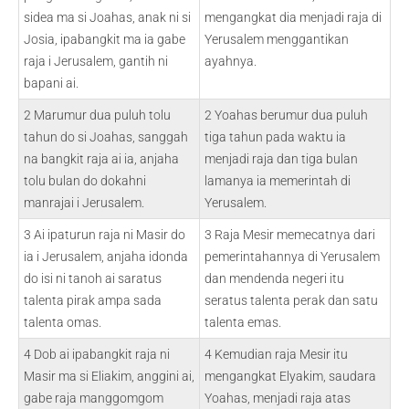
sidea ma si Joahas, anak ni si
mengangkat dia menjadi raja di
Josia, ipabangkit ma ia gabe
Yerusalem menggantikan
raja i Jerusalem, gantih ni
ayahnya.
bapani ai.
2 Marumur dua puluh tolu
2 Yoahas berumur dua puluh
tahun do si Joahas, sanggah
tiga tahun pada waktu ia
na bangkit raja ai ia, anjaha
menjadi raja dan tiga bulan
tolu bulan do dokahni
lamanya ia memerintah di
manrajai i Jerusalem.
Yerusalem.
3 Ai ipaturun raja ni Masir do
3 Raja Mesir memecatnya dari
ia i Jerusalem, anjaha idonda
pemerintahannya di Yerusalem
do isi ni tanoh ai saratus
dan mendenda negeri itu
talenta pirak ampa sada
seratus talenta perak dan satu
talenta omas.
talenta emas.
4 Dob ai ipabangkit raja ni
4 Kemudian raja Mesir itu
Masir ma si Eliakim, anggini ai,
mengangkat Elyakim, saudara
gabe raja manggomgom
Yoahas, menjadi raja atas