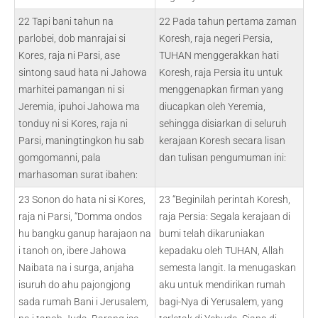
22 Tapi bani tahun na
22 Pada tahun pertama zaman
parlobei, dob manrajai si
Koresh, raja negeri Persia,
Kores, raja ni Parsi, ase
TUHAN menggerakkan hati
sintong saud hata ni Jahowa
Koresh, raja Persia itu untuk
marhitei pamangan ni si
menggenapkan firman yang
Jeremia, ipuhoi Jahowa ma
diucapkan oleh Yeremia,
tonduy ni si Kores, raja ni
sehingga disiarkan di seluruh
Parsi, maningtingkon hu sab
kerajaan Koresh secara lisan
gomgomanni, pala
dan tulisan pengumuman ini:
marhasoman surat ibahen:
23 Sonon do hata ni si Kores,
23 “Beginilah perintah Koresh,
raja ni Parsi, “Domma ondos
raja Persia: Segala kerajaan di
hu bangku ganup harajaon na
bumi telah dikaruniakan
i tanoh on, ibere Jahowa
kepadaku oleh TUHAN, Allah
Naibata na i surga, anjaha
semesta langit. Ia menugaskan
isuruh do ahu pajongjong
aku untuk mendirikan rumah
sada rumah Bani i Jerusalem,
bagi-Nya di Yerusalem, yang