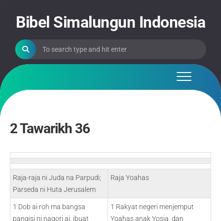
Skip
to
Bibel Simalungun Indonesia
content
2 Tawarikh 36
Raja-raja ni Juda na Parpudi;
Raja Yoahas
Parseda ni Huta Jerusalem
1 Dob ai roh ma bangsa
1 Rakyat negeri menjemput
pangisi ni nagori ai, ibuat
Yoahas anak Yosia, dan