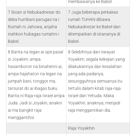
membawanya ke Babel.
7 Iboan si Nebukadnesar do
7 Juga beberapa perkakas
deba humbani parugas na i
rumah TUHAN dibawa
Rumah ni Jahowa, anjaha
Nebukadnezar ke Babel dan
inahkon hubagas rumahni i
ditempatkan di istananya di
Babel.
Babel.
8 Barita na legan ai ope pasal
8 Selebihnya dari riwayat
si Joyakim, ampa
Yoyakim, segala kekejian yang
hasamboron na binahenni ai,
dilakukannya dan kesalahan
ampa hajahaton na legan na
yang ada padanya,
jumpah bani, tonggor ma,
sesungguhnya semuanya itu
tarsurat do ai ibagas buku
tertulis dalam kitab raja-raja
Barita ni Raja-raja Israel ampa
Israel dan Yehuda. Maka
Juda. Jadi si Joyakin, anakni
Yoyakhin, anaknya, menjadi
ai ma bangkit raja
raja menggantikan dia.
manggantihsi.
Raja Yoyakhin