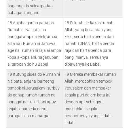
haganup do sidea ipadas
hubagas tanganni.
18 Anjaha ganup parugas i
18 Seluruh perkakas rumah
Rumah ni Naibata, na
Allah, yang besar dan yang
banggal atap na etek, ampa
kecil, serta harta benda dari
arta na i Rumah ni Jahowa,
rumah TUHAN, harta benda
age na i rumah ni raja ai ampa
raja dan harta benda para
kopala-kopalani, haganupan
panglimanya, semuanya
ai tarboan do hu Babel.
dibawanya ke Babel.
19 Itutung sidea do Rumah ni
19 Mereka membakar rumah
Naibata, anjaha iparreong
Allah, merobohkan tembok
tembok ni Jerusalem; isurbuy
Yerusalem dan membakar
do ganup rumah-rumah na
segala puri dalam kota itu
banggal na ijai ai bani apuy,
dengan api, sehingga
anjaha iparseda ganup
musnahlah segala
parugasni na maharga.
perabotannya yang indah-
indah.