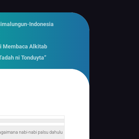
Simalungun-Indonesia
i Membaca Alkitab
Tadah ni Tonduyta”
agaimana nabi-nabi palsu dahulu