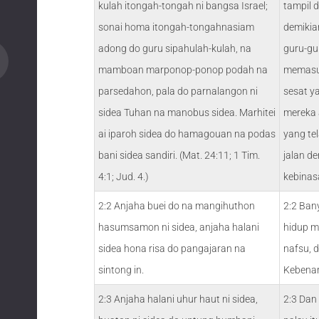
kulah itongah-tongah ni bangsa Israel;
tampil 
sonai homa itongah-tongahnasiam
demikia
adong do guru sipahulah-kulah, na
guru-gu
mamboan marponop-ponop podah na
memasu
parsedahon, pala do parnalangon ni
sesat y
sidea Tuhan na manobus sidea. Marhitei
mereka
ai iparoh sidea do hamagouan na podas
yang te
bani sidea sandiri. (Mat. 24:11; 1 Tim.
jalan d
4:1; Jud. 4.)
kebinas
2:2 Anjaha buei do na mangihuthon
2:2 Ban
hasumsamon ni sidea, anjaha halani
hidup m
sidea hona risa do pangajaran na
nafsu, 
sintong in.
Kebenar
2:3 Anjaha halani uhur haut ni sidea,
2:3 Dan