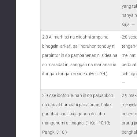
yang ta
hanya m
saja, —
2:8 Ai marhitei na niidahni ampa na
2:8 seba
binogeini ari-ari, sai ihoruhon tonduy ni
tengah-
parpintor in do pambahenan ni sidea na
melihat
so maradat in, sanggah na marianan ia
perbuat
itongah-tongah ni sidea. (Hes. 9:4.)
sehingg
—
2:9 Ase ibotoh Tuhan in do paluahkon
2:9 mak
na daulat humbani parlajouan, halak
menyela
parjahat nani ipajagahon do laho
pencoba
manguhumi ai magira, (1 Kor. 10:13;
orang j
Pangk. 3:10.)
pengha