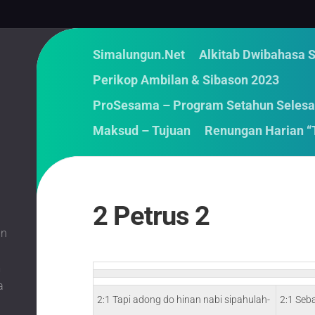
Simalungun.Net
Alkitab Dwibahasa 
Perikop Ambilan & Sibason 2023
ProSesama – Program Setahun Selesa
Maksud – Tujuan
Renungan Harian “
2 Petrus 2
an
m
a
2:1 Tapi adong do hinan nabi sipahulah-
2:1 Seb