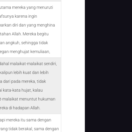
rutama mereka yang menuruti
fsunya karena ingin
rkan diri dan yang menghina
tahan Allah. Mereka begitu
dan angkuh, sehingga tidak
egan menghujat kemuliaan,
ahal malaikat-malaikat sendiri,
alipun lebih kuat dan lebih
a dari pada mereka, tidak
 kata-kata hujat, kalau
t-malaikat menuntut hukuman
reka di hadapan Allah.
tapi mereka itu sama dengan
ang tidak berakal, sama dengan