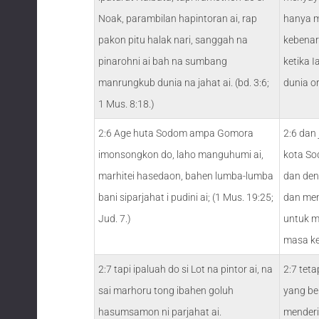
Noak, parambilan hapintoran ai, rap
hanya m
pakon pitu halak nari, sanggah na
kebenara
pinarohni ai bah na sumbang
ketika 
manrungkub dunia na jahat ai. (bd. 3:6;
dunia o
1 Mus. 8:18.)
2:6 Age huta Sodom ampa Gomora
2:6 dan
imonsongkon do, laho manguhumi ai,
kota So
marhitei hasedaon, bahen lumba-lumba
dan de
bani siparjahat i pudini ai; (1 Mus. 19:25;
dan men
Jud. 7.)
untuk m
masa k
2:7 tapi ipaluah do si Lot na pintor ai, na
2:7 tet
sai marhoru tong ibahen goluh
yang be
hasumsamon ni parjahat ai.
menderi