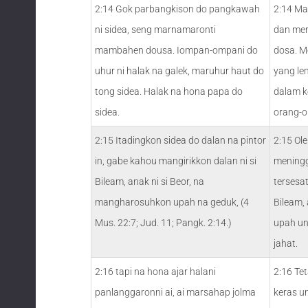
2:14 Gok parbangkison do pangkawah
2:14 Ma
ni sidea, seng marnamaronti
dan mer
mambahen dousa. Iompan-ompani do
dosa. M
uhur ni halak na galek, maruhur haut do
yang lem
tong sidea. Halak na hona papa do
dalam k
sidea.
orang-o
2:15 Itadingkon sidea do dalan na pintor
2:15 Ol
in, gabe kahou mangirikkon dalan ni si
meningg
Bileam, anak ni si Beor, na
tersesat
mangharosuhkon upah na geduk, (4
Bileam,
Mus. 22:7; Jud. 11; Pangk. 2:14.)
upah un
jahat.
2:16 tapi na hona ajar halani
2:16 Te
panlanggaronni ai, ai marsahap jolma
keras u