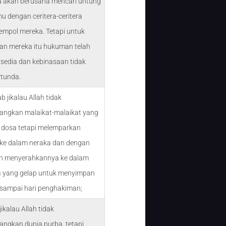
tu akan berusaha mencari untung
mu dengan ceritera-ceritera
jempol mereka. Tetapi untuk
an mereka itu hukuman telah
rsedia dan kebinasaan tidak
rtunda.
b jikalau Allah tidak
ngkan malaikat-malaikat yang
 dosa tetapi melemparkan
ke dalam neraka dan dengan
n menyerahkannya ke dalam
 yang gelap untuk menyimpan
sampai hari penghakiman;
jikalau Allah tidak
ngkan dunia purba, tetapi