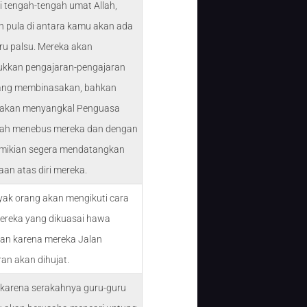
di tengah-tengah umat Allah,
n pula di antara kamu akan ada
ru palsu. Mereka akan
kkan pengajaran-pengajaran
ang membinasakan, bahkan
 akan menyangkal Penguasa
lah menebus mereka dan dengan
emikian segera mendatangkan
aan atas diri mereka.
yak orang akan mengikuti cara
ereka yang dikuasai hawa
dan karena mereka Jalan
an akan dihujat.
 karena serakahnya guru-guru