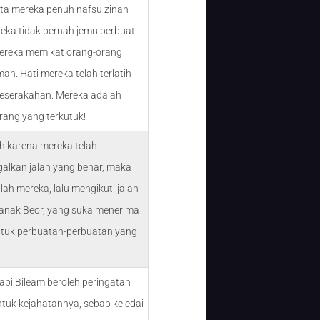
ta mereka penuh nafsu zinah
eka tidak pernah jemu berbuat
ereka memikat orang-orang
ah. Hati mereka telah terlatih
eserakahan. Mereka adalah
rang yang terkutuk!
eh karena mereka telah
alkan jalan yang benar, maka
lah mereka, lalu mengikuti jalan
 anak Beor, yang suka menerima
tuk perbuatan-perbuatan yang
tapi Bileam beroleh peringatan
ntuk kejahatannya, sebab keledai