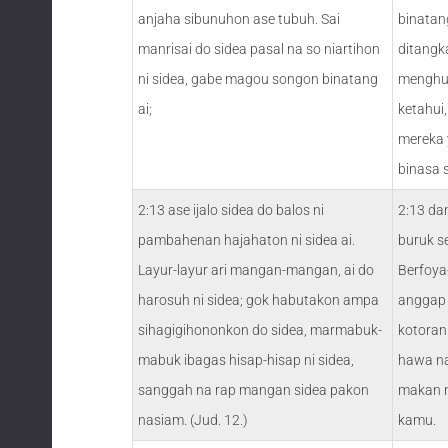
anjaha sibunuhon ase tubuh. Sai
binatan
manrisai do sidea pasal na so niartihon
ditangk
ni sidea, gabe magou songon binatang
menghuj
ai;
ketahui
mereka 
binasa s
2:13 ase ijalo sidea do balos ni
2:13 da
pambahenan hajahaton ni sidea ai.
buruk s
Layur-layur ari mangan-mangan, ai do
Berfoya
harosuh ni sidea; gok habutakon ampa
anggap 
sihagigihononkon do sidea, marmabuk-
kotoran
mabuk ibagas hisap-hisap ni sidea,
hawa na
sanggah na rap mangan sidea pakon
makan 
nasiam. (Jud. 12.)
kamu.