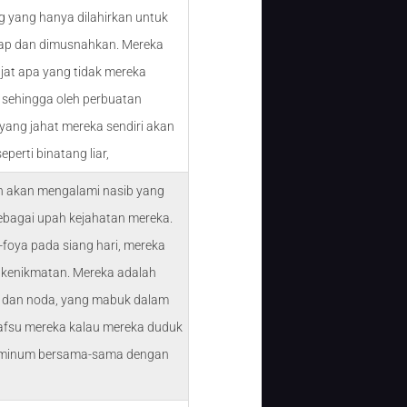
g yang hanya dilahirkan untuk
ap dan dimusnahkan. Mereka
at apa yang tidak mereka
, sehingga oleh perbuatan
yang jahat mereka sendiri akan
eperti binatang liar,
n akan mengalami nasib yang
ebagai upah kejahatan mereka.
-foya pada siang hari, mereka
kenikmatan. Mereka adalah
 dan noda, yang mabuk dalam
fsu mereka kalau mereka duduk
minum bersama-sama dengan