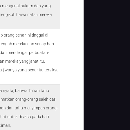
k mengenal hukum dan yang
engikuti hawa nafsu mereka
b orang benar ini tinggal di
tengah mereka dan setiap hari
 dan mendengar perbuatan-
an mereka yang jahat itu,
a jiwanya yang benar itu tersiksa
a nyata, bahwa Tuhan tahu
matkan orang-orang saleh dari
an dan tahu menyimpan orang-
ahat untuk disiksa pada hari
kiman,