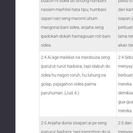
buaton ni sidea do untung humbani
palsu i
nasiam marhitei hata tipu; humbani
dari ka
sapari nari seng maronti uhum
isapan 
mangonai bani sidea, anjaha seng
perbuat
ipadokah-dokah hamagouan roh bani
lama te
sidea.
akan te
2:4 Ai age malekat na mardousa seng
2:4 Seba
ipaturut-turut Naibata, tapi idabuh do
menyaya
sidea hu nagori toruh, hu luhung na
berbuat
golap, pajagahon sidea paima
mereka 
paruhuman. (Jud. 6.)
demikia
gua-gua
mereka 
2:5 Anjaha dunia sisapari ai pe seng
2:5 dan 
ipaturut Naibata; tapi iramothon do si
menyaya