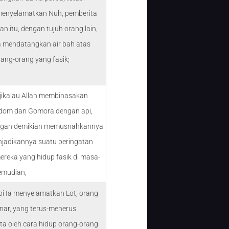
enyelamatkan Nuh, pemberita
n itu, dengan tujuh orang lain,
Ia mendatangkan air bah atas
rang-orang yang fasik;
 jikalau Allah membinasakan
dom dan Gomora dengan api,
ngan demikian memusnahkannya
jadikannya suatu peringatan
ereka yang hidup fasik di masa-
emudian,
api Ia menyelamatkan Lot, orang
nar, yang terus-menerus
ta oleh cara hidup orang-orang