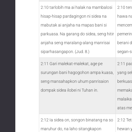
2:10 tarlobih ma ai halak na mambalosi
2:10 te
hisap-hisap pardagingon ni sidea na
hawa na
mabutak ai anjaha na mapas bani si
mencema
parkuasa. Na garang do sidea, seng hitir
pemerin
anjaha seng maralang-alang manrisai
berani 
siparhasangapon. (Jud. 8.)
segan-s
2:11 Gari malekat-malekat, age pe
2:11 pad
surungan bani hagogohon ampa kuasa,
yang sek
seng mansahapkon uhum panrisaion
berkuas
dompak sidea ilobei ni Tuhan in.
memakai
malaika
atas me
2:12 Ia sidea on, songon binatang na so
2:12 Te
maruhur do, na laho sitangkapon
hewan y