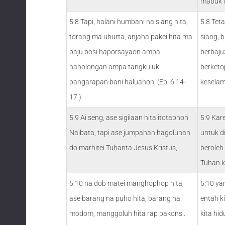
mabuk 
5:8 Tapi, halani humbani na siang hita,
5:8 Tet
torang ma uhurta, anjaha pakei hita ma
siang, b
baju bosi haporsayaon ampa
berbaju
haholongan ampa tangkuluk
berket
pangarapan bani haluahon, (Ep. 6:14-
keselam
17.)
5:9 Ai seng, ase sigilaan hita itotaphon
5:9 Kar
Naibata, tapi ase jumpahan hagoluhan
untuk d
do marhitei Tuhanta Jesus Kristus,
beroleh
Tuhan k
5:10 na dob matei manghophop hita,
5:10 ya
ase barang na puho hita, barang na
entah ki
modom, manggoluh hita rap pakonsi.
kita hi