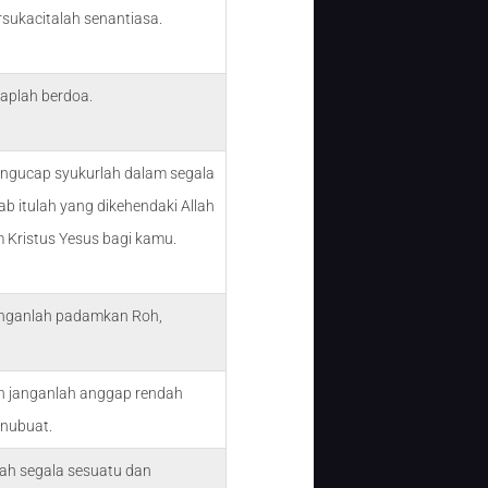
rsukacitalah senantiasa.
taplah berdoa.
ngucap syukurlah dalam segala
bab itulah yang dikehendaki Allah
m Kristus Yesus bagi kamu.
anganlah padamkan Roh,
n janganlah anggap rendah
nubuat.
ilah segala sesuatu dan