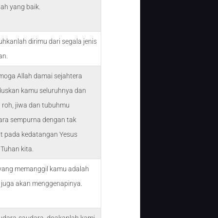
ah yang baik.
uhkanlah dirimu dari segala jenis
an.
moga Allah damai sejahtera
uskan kamu seluruhnya dan
roh, jiwa dan tubuhmu
hara sempurna dengan tak
t pada kedatangan Yesus
 Tuhan kita.
 yang memanggil kamu adalah
Ia juga akan menggenapinya.