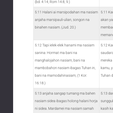
(bd. 4:14; Rom 14:8, 9.)
5:11 Halani ai marsipodahan ma nasiam
5:11 Ka
anjaha marsipauli-ulian, songon na
akan ya
binahen nasiam. (Jud. 20.)
memban
memang
5:12 Tapi ielek-elek hanami ma nasiam
5:12 Ka
sanina: Hormat ma bani na
saudar
manghalojahon nasiam, bani na
mereka 
mambobahon nasiam ibagas Tuhan in,
kamu, 
bani na mamodahinasiam, (1 Kor.
Tuhan 
16:18.)
5:13 anjaha sangap tumang ma bahen
5:13 da
nasiam sidea ibagas holong halani horja
sunggu
ni sidea. Mardamei ma nasiam samah
kasih k