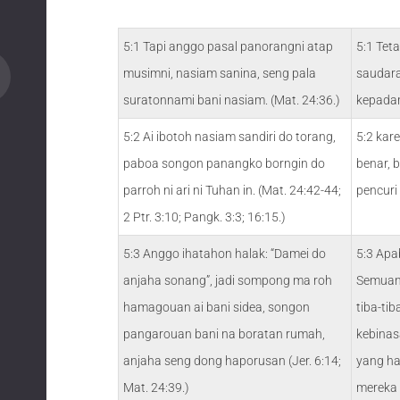
5:1 Tapi anggo pasal panorangni atap
5:1 Tet
musimni, nasiam sanina, seng pala
saudara
suratonnami bani nasiam. (Mat. 24:36.)
kepada
5:2 Ai ibotoh nasiam sandiri do torang,
5:2 kar
paboa songon panangko borngin do
benar, 
parroh ni ari ni Tuhan in. (Mat. 24:42-44;
pencuri
2 Ptr. 3:10; Pangk. 3:3; 16:15.)
5:3 Anggo ihatahon halak: “Damei do
5:3 Apa
anjaha sonang”, jadi sompong ma roh
Semuan
hamagouan ai bani sidea, songon
tiba-ti
pangarouan bani na boratan rumah,
kebinas
anjaha seng dong haporusan (Jer. 6:14;
yang ha
Mat. 24:39.)
mereka 