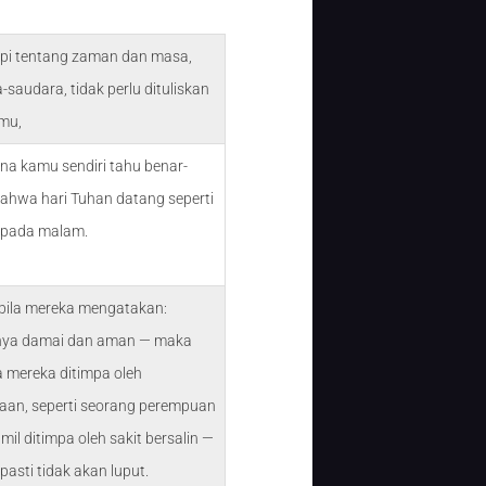
api tentang zaman dan masa,
-saudara, tidak perlu dituliskan
mu,
ena kamu sendiri tahu benar-
bahwa hari Tuhan datang seperti
 pada malam.
bila mereka mengatakan:
ya damai dan aman — maka
ba mereka ditimpa oleh
aan, seperti seorang perempuan
mil ditimpa oleh sakit bersalin —
pasti tidak akan luput.