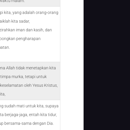
waktu malam.
api kita, yang adalah orang-orang
aiklah kita sadar,
zirahkan iman dan kasih, dan
opongkan pengharapan
atan.
ena Allah tidak menetapkan kita
itimpa murka, tetapi untuk
 keselamatan oleh Yesus Kristus,
ita,
ng sudah mati untuk kita, supaya
ta berjaga-jaga, entah kita tidur,
dup bersama-sama dengan Dia.