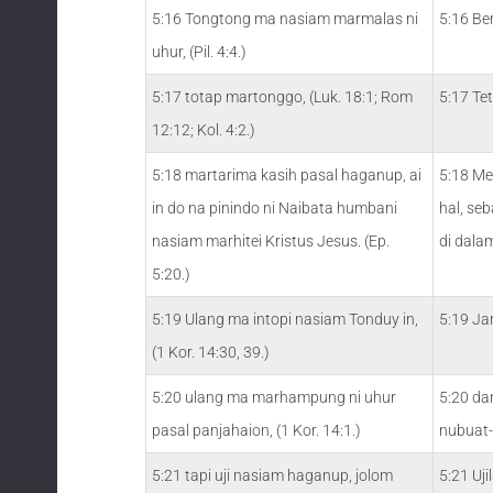
5:16 Tongtong ma nasiam marmalas ni
5:16 Be
uhur, (Pil. 4:4.)
5:17 totap martonggo, (Luk. 18:1; Rom
5:17 Te
12:12; Kol. 4:2.)
5:18 martarima kasih pasal haganup, ai
5:18 Me
in do na pinindo ni Naibata humbani
hal, se
nasiam marhitei Kristus Jesus. (Ep.
di dala
5:20.)
5:19 Ulang ma intopi nasiam Tonduy in,
5:19 J
(1 Kor. 14:30, 39.)
5:20 ulang ma marhampung ni uhur
5:20 da
pasal panjahaion, (1 Kor. 14:1.)
nubuat-
5:21 tapi uji nasiam haganup, jolom
5:21 Uj