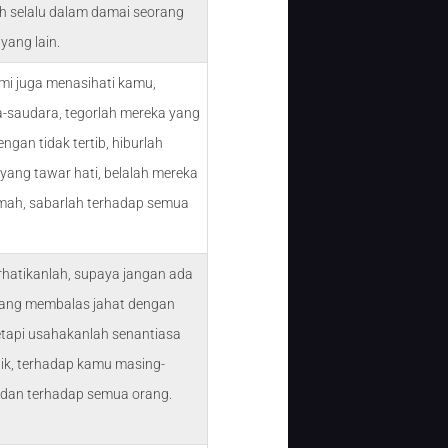
h selalu dalam damai seorang
yang lain.
mi juga menasihati kamu,
-saudara, tegorlah mereka yang
ngan tidak tertib, hiburlah
yang tawar hati, belalah mereka
mah, sabarlah terhadap semua
rhatikanlah, supaya jangan ada
ang membalas jahat dengan
tetapi usahakanlah senantiasa
ik, terhadap kamu masing-
dan terhadap semua orang.