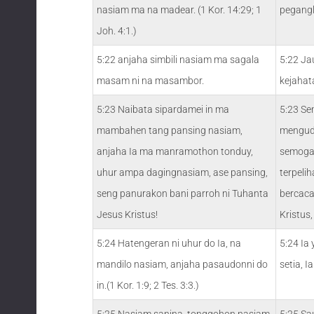
nasiam ma na madear. (1 Kor. 14:29; 1
pegangl
Joh. 4:1.)
5:22 anjaha simbili nasiam ma sagala
5:22 Ja
masam ni na masambor.
kejahat
5:23 Naibata sipardamei in ma
5:23 Se
mambahen tang pansing nasiam,
mengud
anjaha Ia ma manramothon tonduy,
semoga 
uhur ampa dagingnasiam, ase pansing,
terpeli
seng panurakon bani parroh ni Tuhanta
bercaca
Jesus Kristus!
Kristus,
5:24 Hatengeran ni uhur do Ia, na
5:24 Ia
mandilo nasiam, anjaha pasaudonni do
setia, 
in.(1 Kor. 1:9; 2 Tes. 3:3.)