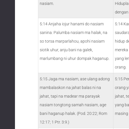
nasiam.
Hidupla
dengan 
5:14 Anjaha iojur hanami do nasiam
5:14 Ka
sanina: Palumba nasiam ma halak, na
saudara
so torsa marparlahou, apohi nasiam
hidup de
siotik uhur, anju bani na galek,
mereka 
marlumbang ni uhur dompak haganup.
yang le
orang.
5:15 Jaga ma nasiam, ase ulang adong
5:15 Pe
mambalaskon na jahat balas ni na
orang y
jahat, tapi na madear ma parayak
jahat, 
nasiam tongtong samah nasiam, age
yang ba
bani haganup halak. (Pod. 20:22; Rom
masing 
12:17; 1 Ptr. 3:9.)