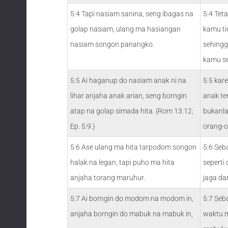
5:4 Tapi nasiam sanina, seng ibagas na
5:4 Tet
golap nasiam, ulang ma hasiangan
kamu ti
nasiam songon panangko.
sehingg
kamu se
5:5 Ai haganup do nasiam anak ni na
5:5 kar
lihar anjaha anak arian, seng borngin
anak te
atap na golap simada hita. (Rom 13:12;
bukanla
Ep. 5:9.)
orang-o
5:6 Ase ulang ma hita tarpodom songon
5:6 Seba
halak na legan, tapi puho ma hita
seperti 
anjaha torang maruhur.
jaga da
5:7 Ai borngin do modom na modom in,
5:7 Seb
anjaha borngin do mabuk na mabuk in,
waktu 