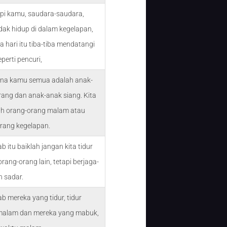
api kamu, saudara-saudara,
dak hidup di dalam kegelapan,
a hari itu tiba-tiba mendatangi
perti pencuri,
ena kamu semua adalah anak-
rang dan anak-anak siang. Kita
h orang-orang malam atau
rang kegelapan.
b itu baiklah jangan kita tidur
orang-orang lain, tetapi berjaga-
n sadar.
ab mereka yang tidur, tidur
malam dan mereka yang mabuk,