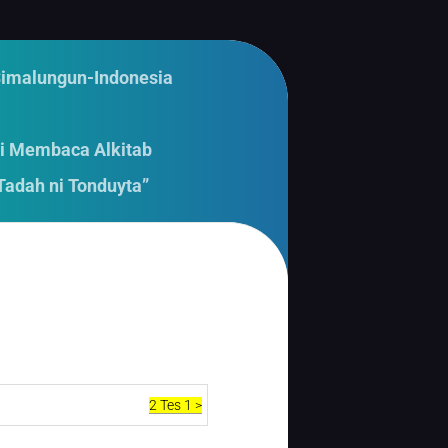
Simalungun-Indonesia
i Membaca Alkitab
Tadah ni Tonduyta”
2 Tes 1 >