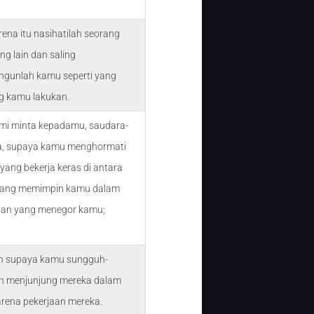
rena itu nasihatilah seorang
ng lain dan saling
gunlah kamu seperti yang
 kamu lakukan.
mi minta kepadamu, saudara-
a, supaya kamu menghormati
yang bekerja keras di antara
yang memimpin kamu dalam
dan yang menegor kamu;
n supaya kamu sungguh-
h menjunjung mereka dalam
arena pekerjaan mereka.