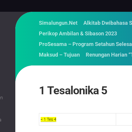
Simalungun.Net
Alkitab Dwibahasa 
Perikop Ambilan & Sibason 2023
ProSesama – Program Setahun Selesa
Maksud – Tujuan
Renungan Harian “
1 Tesalonika 5
an
m
a
< 1 Tes 4