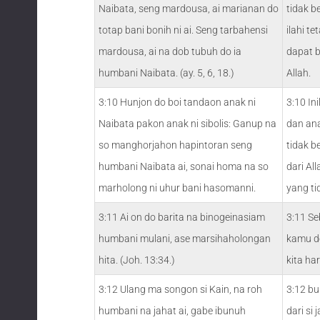
Naibata, seng mardousa, ai marianan do
tidak b
totap bani bonih ni ai. Seng tarbahensi
ilahi t
mardousa, ai na dob tubuh do ia
dapat b
humbani Naibata. (ay. 5, 6, 18.)
Allah.
3:10 Hunjon do boi tandaon anak ni
3:10 In
Naibata pakon anak ni sibolis: Ganup na
dan ana
so manghorjahon hapintoran seng
tidak b
humbani Naibata ai, sonai homa na so
dari Al
marholong ni uhur bani hasomanni.
yang ti
3:11 Ai on do barita na binogeinasiam
3:11 Se
humbani mulani, ase marsihaholongan
kamu d
hita. (Joh. 13:34.)
kita ha
3:12 Ulang ma songon si Kain, na roh
3:12 bu
humbani na jahat ai, gabe ibunuh
dari si