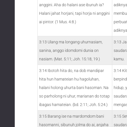
anggini. Aha do halani ase ibunuh ia?
adiknya
Halani jahat horjani, tapi horja ni anggini
membun
ai pintor. (1 Mus. 4:8.)
perbua
adiknya
3:13 Ulang ma longang uhurnasiam,
3:13 J
sanina, anggo idomdomi dunia on
saudar
nasiam. (Mat. 5:11; Joh. 15:18, 19.)
kamu.
3:14 Ibotoh hita do, na dob mandipar
3:14 Ki
hita hun hamateian hu hagoluhan,
berpind
halani holong uhurta bani hasoman. Na
hidup, 
so parholong ni uhur, marianan do totap
saudara
ibagas hamateian. (bd. 2:11; Joh. 5:24.)
mengasi
3:15 Barang ise na mardomdom bani
3:15 S
hasomanni, sibunuh jolma do ai, anjaha
saudar