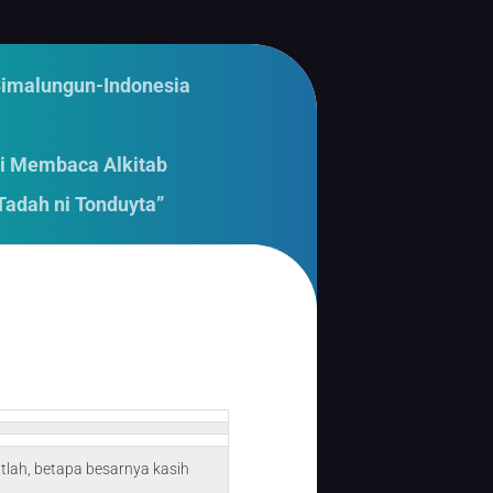
Simalungun-Indonesia
i Membaca Alkitab
Tadah ni Tonduyta”
atlah, betapa besarnya kasih