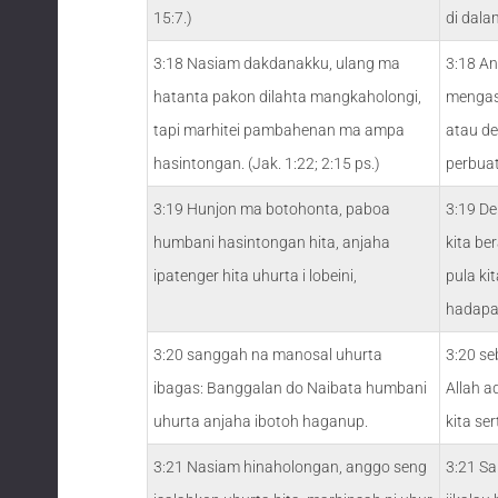
15:7.)
di dala
3:18 Nasiam dakdanakku, ulang ma
3:18 An
hatanta pakon dilahta mangkaholongi,
mengas
tapi marhitei pambahenan ma ampa
atau de
hasintongan. (Jak. 1:22; 2:15 ps.)
perbua
3:19 Hunjon ma botohonta, paboa
3:19 De
humbani hasintongan hita, anjaha
kita be
ipatenger hita uhurta i lobeini,
pula ki
hadapan
3:20 sanggah na manosal uhurta
3:20 se
ibagas: Banggalan do Naibata humbani
Allah a
uhurta anjaha ibotoh haganup.
kita se
3:21 Nasiam hinaholongan, anggo seng
3:21 Sa