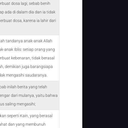
erbuat dosa lagi; sebab benih
etap ada di dalam dia dan ia tidak
erbuat dosa, karena ia lahir dari
ilah tandanya anak-anak Allah
k-anak Iblis: setiap orang yang
erbuat kebenaran, tidak berasal
lah, demikian juga barangsiapa
dak mengasihi saudaranya.
bab inilah berita yang telah
engar dari mulanya, yaitu bahwa
rus saling mengasihi;
kan seperti Kain, yang berasal
 jahat dan yang membunuh