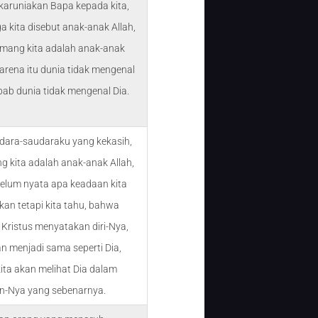
karuniakan Bapa kepada kita,
a kita disebut anak-anak Allah,
mang kita adalah anak-anak
Karena itu dunia tidak mengenal
ebab dunia tidak mengenal Dia.
dara-saudaraku yang kekasih,
g kita adalah anak-anak Allah,
belum nyata apa keadaan kita
akan tetapi kita tahu, bahwa
 Kristus menyatakan diri-Nya,
an menjadi sama seperti Dia,
ita akan melihat Dia dalam
n-Nya yang sebenarnya.