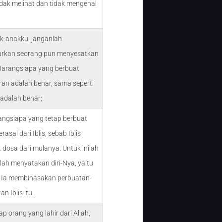
idak melihat dan tidak mengenal
k-anakku, janganlah
rkan seorang pun menyesatkan
Barangsiapa yang berbuat
an adalah benar, sama seperti
 adalah benar;
angsiapa yang tetap berbuat
rasal dari Iblis, sebab Iblis
 dosa dari mulanya. Untuk inilah
lah menyatakan diri-Nya, yaitu
 Ia membinasakan perbuatan-
n Iblis itu.
ap orang yang lahir dari Allah,