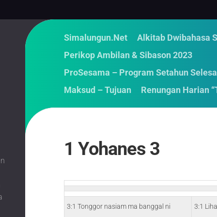
Simalungun.Net
Alkitab Dwibahasa 
Perikop Ambilan & Sibason 2023
ProSesama – Program Setahun Selesa
Maksud – Tujuan
Renungan Harian “
1 Yohanes 3
an
m
a
3:1 Tonggor nasiam ma banggal ni
3:1 Lih