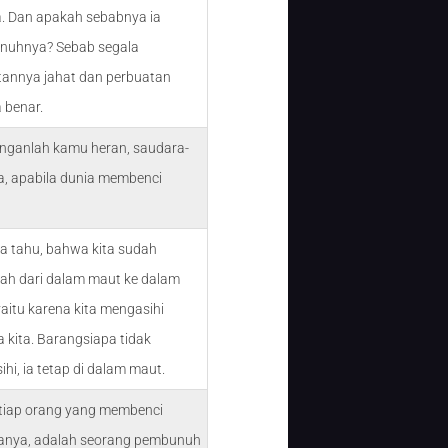
. Dan apakah sebabnya ia
uhnya? Sebab segala
tannya jahat dan perbuatan
 benar.
anganlah kamu heran, saudara-
a, apabila dunia membenci
ta tahu, bahwa kita sudah
ah dari dalam maut ke dalam
yaitu karena kita mengasihi
 kita. Barangsiapa tidak
hi, ia tetap di dalam maut.
etiap orang yang membenci
anya, adalah seorang pembunuh