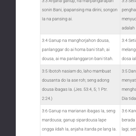
3:3 Anjaha ganup, na marpangarapan
3:3 Set
sonin Bani, ipapansing ma dirini, songon
pengha
Ia na pansing ai.
menyuci
adalah 
3:4 Ganup na manghorjahon dousa,
3:4 Set
panlanggar do ai homa bani titah, ai
melangg
dousa, ai ma panlanggaron bani titah.
dosa ia
3:5 Ibotoh nasiam do, laho mambuat
3:5 Dan
dousanta do Ia ase roh; seng adong
menyata
dousa ibagas Ia. (Jes. 53:4, 5; 1 Ptr.
mengha
2:24.)
Dia tid
3:6 Ganup na marianan ibagas Ia, seng
3:6 Kar
mardousa; ganup sipardousa lape
berada 
ongga iidah Ia, anjaha itanda pe lang Ia.
lagi; s