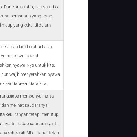
a. Dan kamu tahu, bahwa tidak
orang pembunuh yang tetap
i hidup yang kekal di dalam
mikianlah kita ketahui kasih
, yaitu bahwa Ia telah
ahkan nyawa-Nya untuk kita;
ta pun wajib menyerahkan nyawa
tuk saudara-saudara kita.
arangsiapa mempunyai harta
i dan melihat saudaranya
ita kekurangan tetapi menutup
atinya terhadap saudaranya itu,
nakah kasih Allah dapat tetap