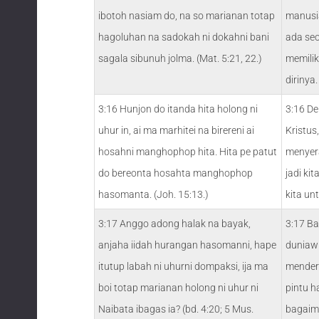
ibotoh nasiam do, na so marianan totap
manusi
hagoluhan na sadokah ni dokahni bani
ada se
sagala sibunuh jolma. (Mat. 5:21, 22.)
memilik
dirinya.
3:16 Hunjon do itanda hita holong ni
3:16 De
uhur in, ai ma marhitei na birereni ai
Kristus
hosahni manghophop hita. Hita pe patut
menyer
do bereonta hosahta manghophop
jadi ki
hasomanta. (Joh. 15:13.)
kita un
3:17 Anggo adong halak na bayak,
3:17 B
anjaha iidah hurangan hasomanni, hape
duniaw
itutup labah ni uhurni dompaksi, ija ma
mender
boi totap marianan holong ni uhur ni
pintu h
Naibata ibagas ia? (bd. 4:20; 5 Mus.
bagaima