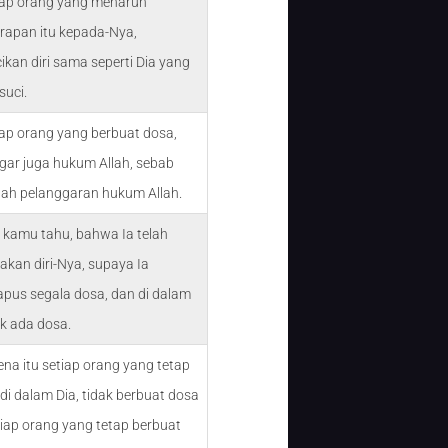
iap orang yang menaruh
rapan itu kepada-Nya,
kan diri sama seperti Dia yang
suci.
iap orang yang berbuat dosa,
ar juga hukum Allah, sebab
lah pelanggaran hukum Allah.
 kamu tahu, bahwa Ia telah
kan diri-Nya, supaya Ia
pus segala dosa, dan di dalam
ak ada dosa.
ena itu setiap orang yang tetap
di dalam Dia, tidak berbuat dosa
etiap orang yang tetap berbuat