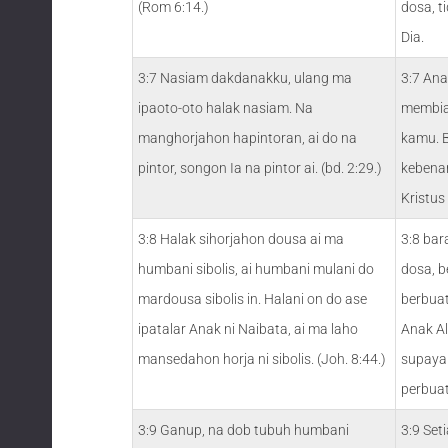
(Rom 6:14.)
dosa, t
Dia.
3:7 Nasiam dakdanakku, ulang ma
3:7 Ana
ipaoto-oto halak nasiam. Na
membia
manghorjahon hapintoran, ai do na
kamu. 
pintor, songon Ia na pintor ai. (bd. 2:29.)
kebenar
Kristus
3:8 Halak sihorjahon dousa ai ma
3:8 bar
humbani sibolis, ai humbani mulani do
dosa, be
mardousa sibolis in. Halani on do ase
berbuat
ipatalar Anak ni Naibata, ai ma laho
Anak Al
mansedahon horja ni sibolis. (Joh. 8:44.)
supaya
perbuata
3:9 Ganup, na dob tubuh humbani
3:9 Seti