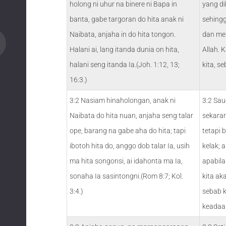
holong ni uhur na binere ni Bapa in
yang di
banta, gabe targoran do hita anak ni
sehingg
Naibata, anjaha in do hita tongon.
dan me
Halani ai, lang itanda dunia on hita,
Allah. 
halani seng itanda Ia.(Joh. 1:12, 13;
kita, s
16:3.)
3:2 Nasiam hinaholongan, anak ni
3:2 Sau
Naibata do hita nuan, anjaha seng talar
sekaran
ope, barang na gabe aha do hita; tapi
tetapi 
ibotoh hita do, anggo dob talar Ia, usih
kelak; 
ma hita songonsi, ai idahonta ma Ia,
apabila
sonaha Ia sasintongni.(Rom 8:7; Kol.
kita ak
3:4.)
sebab k
keadaa