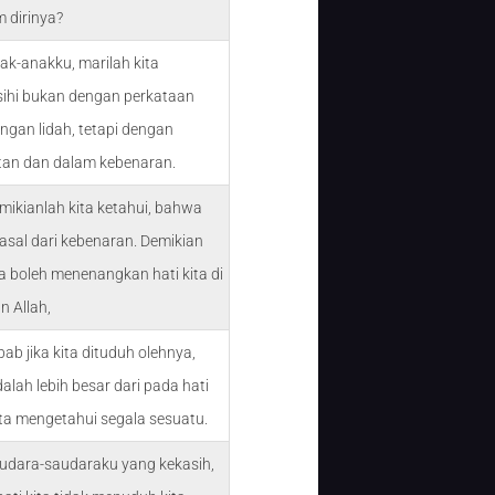
m dirinya?
ak-anakku, marilah kita
ihi bukan dengan perkataan
ngan lidah, tetapi dengan
tan dan dalam kebenaran.
mikianlah kita ketahui, bahwa
rasal dari kebenaran. Demikian
ta boleh menenangkan hati kita di
 Allah,
bab jika kita dituduh olehnya,
dalah lebih besar dari pada hati
rta mengetahui segala sesuatu.
udara-saudaraku yang kekasih,